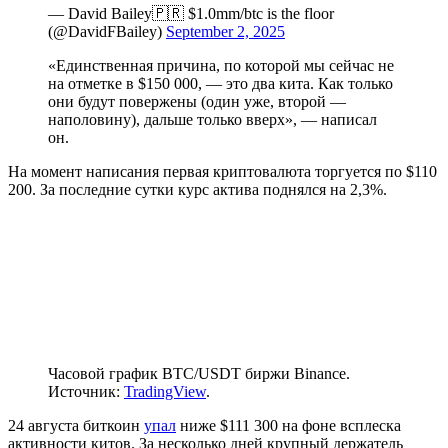
— David Bailey🇵🇷 $1.0mm/btc is the floor
(@DavidFBailey)
September 2, 2025
«Единственная причина, по которой мы сейчас не
на отметке в $150 000, — это два кита. Как только
они будут повержены (один уже, второй —
наполовину), дальше только вверх», — написал
он.
На момент написания первая криптовалюта торгуется по $110
200. За последние сутки курс актива поднялся на 2,3%.
Часовой график BTC/USDT биржи Binance.
Источник:
TradingView
.
24 августа биткоин
упал
ниже $111 300 на фоне всплеска
активности китов. За несколько дней крупный держатель