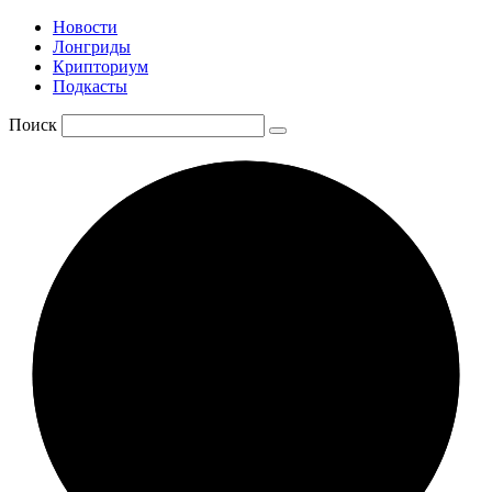
Новости
Лонгриды
Крипториум
Подкасты
Поиск