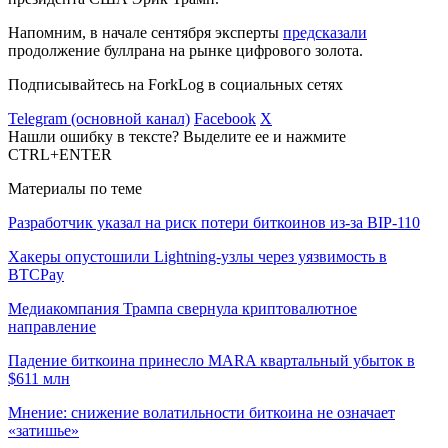
Напомним, в начале сентября эксперты
предсказали
продолжение буллрана на рынке цифрового золота.
Подписывайтесь на ForkLog в социальных сетях
Telegram (основной канал)
Facebook
X
Нашли ошибку в тексте? Выделите ее и нажмите
CTRL+ENTER
Материалы по теме
Разработчик указал на риск потери биткоинов из-за BIP-110
Хакеры опустошили Lightning-узлы через уязвимость в
BTCPay
Медиакомпания Трампа свернула криптовалютное
направление
Падение биткоина принесло MARA квартальный убыток в
$611 млн
Мнение: снижение волатильности биткоина не означает
«затишье»