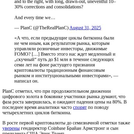
and to the right, with long, drawn-out, uneventful 10–
30% corrections and consolidations?
And every time we…
— PlanC (@TheRealPlanC)
August 31, 2025
«А что, если предыдущие циклы биткоина были
не чем иным, как результатом рынка, которым
управляли розничные инвесторы, движимые
FOMO
? […] Вместо этого нас ждет медленный и
„скучный“ путь до $1 млн в течение следующих
семи лет на фоне растущего признания
криптовалюты традиционным финансовым
рынком и институциональными инвесторами», —
написал он.
PlanC отметил, что при продолжительном движении
цифрового золота в боковике участники рынка думают, что
фаза роста завершилась, и ожидают падения цены на 80%. В
последнее время аналитики часто
спорят
по поводу
четырехлетних циклов биткоина.
В росте первой криптовалюты до семизначной отметки также
уверены
гендиректор Coinbase Брайан Армстронг и сын
президента США Эрик Трамп.