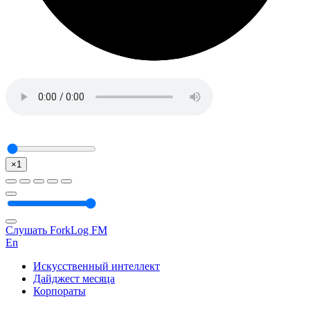
×1
Слушать ForkLog FM
En
Искусственный интеллект
Дайджест месяца
Корпораты