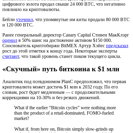
цифрового золота продал свыше 24 000 BTC, что негативно
повлияло на криптовалюты.
Бейли
уточнил
, что упомянутые им киты продали 80 000 BTC
и 120 000 BTC.
Ранее генеральный директор Canary Capital Стивен МакКлэрг
оценил
в 50% шанс на достижение активом $150 000.
Сооснователь криптобиржи BitMEX Артур Хэйес
предсказал
рост до этой отметки к концу года. Некоторые эксперты
считают
, что такой уровень станет пиком текущего цикла.
«Скучный» путь биткоина к $1 млн
Аналитик под псевдонимом PlanC предположил, что первая
криптовалюта может достичь $1 млн к 2032 году. По его
словам, рост будет медленным — с продолжительными
коррекциями на 10-30% и без резких движений.
What if the earlier “Bitcoin cycles” were nothing more
than the product of a retail-dominated, FOMO-fueled
market?
What if, from here on, Bitcoin simply slow-grinds up