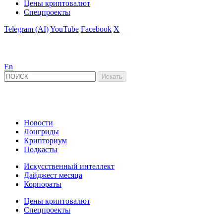
Цены криптовалют
Спецпроекты
Telegram (AI)
YouTube
Facebook
X
En
Новости
Лонгриды
Крипториум
Подкасты
Искусственный интеллект
Дайджест месяца
Корпораты
Цены криптовалют
Спецпроекты