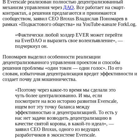
В Everscale реализован полностью децентрализованный
механизм управления через
ДАО
. Все работает на смарт-
контрактах, а решения предлагаются и принимаются
сообществом, заявил CEO Broxus Владислав Пономарев в
рамках «Подкастового общества» на YouTube-канале ForkLog.
«Фактически любой холдер EVER может перейти
на EverDAO и выразить свое волеизъявление», —
подчеркнул он.
Пономарев выделил особенности реализации
децентрализованного управления проектом и способы
решения проблемы «один токен — один голос». По его
словам, избыточная децентрализация вредит эффективности и
создает почву для мошенничества.
«Поэтому через какое-то время мы сделали это
чуть более централизованно. И мы, если
посмотрите на всю историю развития Everscale,
ищем вот эту точку баланса между
эффективностью и децентрализацией. То есть у
нас нет задачи возводить децентрализацию в
качестве святой коровы, в какой-то идеал», —
заявил CEO Broxus, одного из ведущих
разработчиков в экосистеме Everscale.