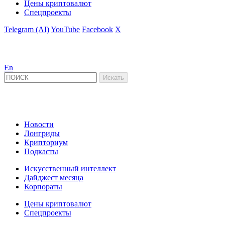
Цены криптовалют
Спецпроекты
Telegram (AI)
YouTube
Facebook
X
En
Новости
Лонгриды
Крипториум
Подкасты
Искусственный интеллект
Дайджест месяца
Корпораты
Цены криптовалют
Спецпроекты