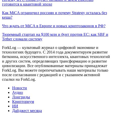
готовится к квантовой эпохе
Как MiCA ограничил россиян и почему Strategy осталась без
кеша?
Что ждать от MiCA в Европе и новых криптозаконов в РФ?
Тюремный стартап на $100 млн и бунт против ЕС: как SBF и
Tether сломали систему
ForkLog — культовый журнал о цифровой экономике и
технологиях будущего. С 2014 года документируем развитие
биткоина, искусственного интеллекта, квантовых технологий
и других систем, определяющих трансформацию и развитие
цивилизации.
Все опубликованные материалы принадлежат
ForkLog. Вы можете перепечатывать наши материалы только
после согласования с редакцией и с указанием активной
ссылки на ForkLog.
Новости
Аудио
Лонгриды
Крипториум
ИИ
Дайджест месяца