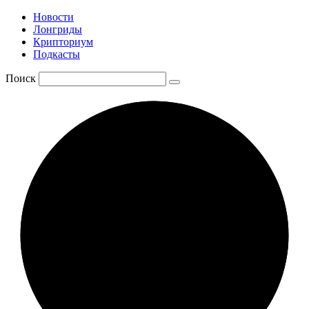
Новости
Лонгриды
Крипториум
Подкасты
Поиск