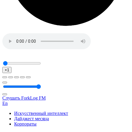
×1
Слушать ForkLog FM
En
Искусственный интеллект
Дайджест месяца
Корпораты