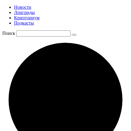
Новости
Лонгриды
Крипториум
Подкасты
Поиск