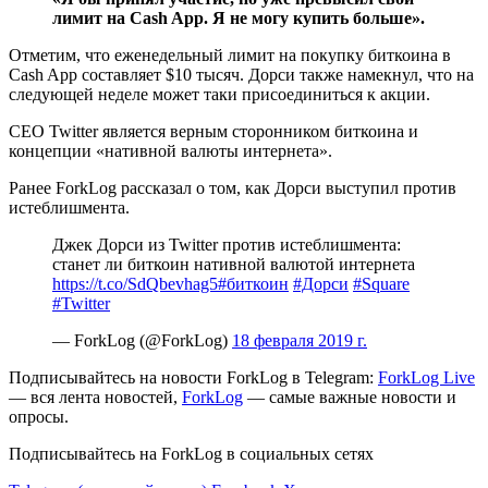
лимит на Cash App. Я не могу купить больше».
Отметим, что еженедельный лимит на покупку биткоина в
Cash App составляет $10 тысяч. Дорси также намекнул, что на
следующей неделе может таки присоединиться к акции.
CEO Twitter является верным сторонником биткоина и
концепции «нативной валюты интернета».
Ранее ForkLog рассказал о том, как Дорси выступил против
истеблишмента.
Джек Дорси из Twitter против истеблишмента:
станет ли биткоин нативной валютой интернета
https://t.co/SdQbevhag5
#биткоин
#Дорси
#Square
#Twitter
— ForkLog (@ForkLog)
18 февраля 2019 г.
Подписывайтесь на новости ForkLog в Telegram:
ForkLog Live
— вся лента новостей,
ForkLog
— самые важные новости и
опросы.
Подписывайтесь на ForkLog в социальных сетях