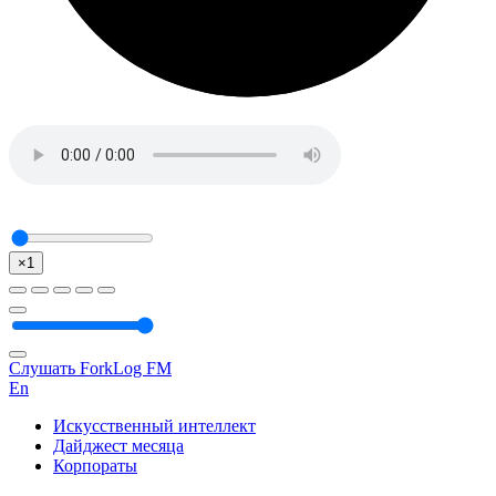
×1
Слушать ForkLog FM
En
Искусственный интеллект
Дайджест месяца
Корпораты