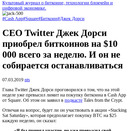
Культовый журнал о биткоине, технологии блокчейн и
цифровой экономике.
#Cash App
#Square
#Биткоин
#Джек Дорси
CEO Twitter Джек Дорси
приобрел биткоинов на $10
000 всего за неделю. И он не
собирается останавливаться
07.03.2019
nts
Глава Twitter Джек Дорси проговорился о том, что на этой
неделе уже превысил лимит на покупку биткоина в Cash App
от Square. Об этом он заявил в
подкасте
Tales from the Crypt.
Отвечая на вопрос, будет ли он участвовать в акции «Stacking
Sat Saturday», которая предполагает покупку BTC на $25
каждую неделю, он сказал:
«Я бы принял участие, но уже превысил свой