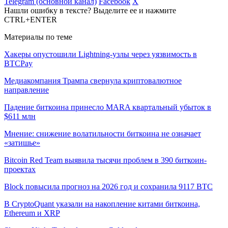
Telegram (основной канал)
Facebook
X
Нашли ошибку в тексте? Выделите ее и нажмите
CTRL+ENTER
Материалы по теме
Хакеры опустошили Lightning-узлы через уязвимость в
BTCPay
Медиакомпания Трампа свернула криптовалютное
направление
Падение биткоина принесло MARA квартальный убыток в
$611 млн
Мнение: снижение волатильности биткоина не означает
«затишье»
Bitcoin Red Team выявила тысячи проблем в 390 биткоин-
проектах
Block повысила прогноз на 2026 год и сохранила 9117 BTC
В CryptoQuant указали на накопление китами биткоина,
Ethereum и XRP