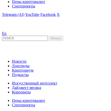
Цены криптовалют
Спецпроекты
Telegram (AI)
YouTube
Facebook
X
En
Новости
Лонгриды
Крипториум
Подкасты
Искусственный интеллект
Дайджест месяца
Корпораты
Цены криптовалют
Спецпроекты