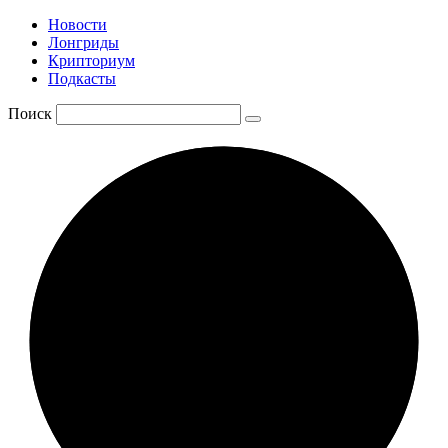
Новости
Лонгриды
Крипториум
Подкасты
Поиск