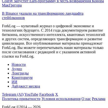
CoinW запустит Earn-программу в честь возвращения Конора
МакГрегора
В Binance указали на трансформацию ландшафта
стейблкоинов
ForkLog — культовый журнал о цифровой экономике и
технологиях будущего. С 2014 года документируем развитие
биткоина, искусственного интеллекта, квантовых технологий
и других систем, определяющих трансформацию и развитие
цивилизации.
Все опубликованные материалы принадлежат
ForkLog. Вы можете перепечатывать наши материалы только
после согласования с редакцией и с указанием активной
ссылки на ForkLog.
Новости
Аудио
Лонгриды
Крипториум
ИИ
Дайджест месяца
Telegram (AI)
YouTube
Facebook
X
Политика приватности
Условия использования
О нас
Реклама
ForkLog ©2014 — 2026