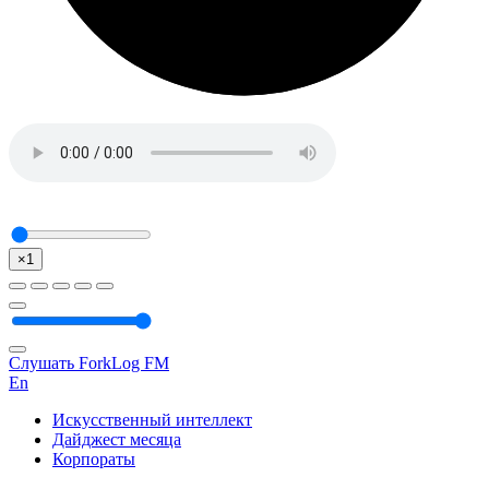
×1
Слушать ForkLog FM
En
Искусственный интеллект
Дайджест месяца
Корпораты