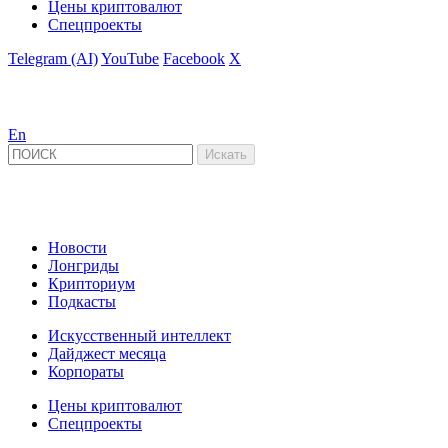
Цены криптовалют
Спецпроекты
Telegram (AI)
YouTube
Facebook
X
En
Новости
Лонгриды
Крипториум
Подкасты
Искусственный интеллект
Дайджест месяца
Корпораты
Цены криптовалют
Спецпроекты