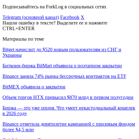
Подписывайтесь на ForkLog в социальных сетях
Telegram (основной канал)
Facebook
X
Нашли ошибку в тексте? Выделите ее и нажмите
CTRL+ENTER
Материалы по теме
Bitget начислит до $520 новым пользователям из СНГ и
Украины
Биткоин-биржа BitMart объявила о поэтапном закрытии
Binance заняла 74% рынка бессрочных контрактов на ETF
BitMEX объявила о закрытии
Объем торгов HTX превысил $870 млрд в первом полугодии
Биржа — это уже опция. Что умеет некастодиальный кошелек
в 2026 году
Binance отметила девятилетие кампанией с призовым фондом
более $4,5 млн