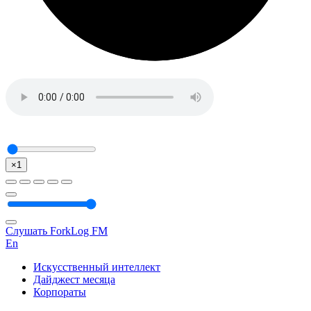
×1
Слушать ForkLog FM
En
Искусственный интеллект
Дайджест месяца
Корпораты