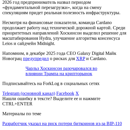
2026 год предприниматель назвал периодом
«фундаментальной перезагрузки», когда на смену
спекуляциям придет реальная полезность инфраструктуры.
Несмотря на финансовые показатели, команда Cardano
продолжает работу над технической дорожной картой. Среди
приоритетных направлений Хоскинсон выделил решение для
масштабирования Hydra, улучшение алгоритма консенсуса
Leios и сайдчейн Midnight.
Напомним, в декабре 2025 года CEO Galaxy Digital Майк
Новограц
предупредил
о рисках для
XRP
и Cardano.
Чарльз Хоскинсон разочаровался во
влиянии Трампа на крипторынок
Подписывайтесь на ForkLog в социальных сетях
Telegram (основной канал)
Facebook
X
Нашли ошибку в тексте? Выделите ее и нажмите
CTRL+ENTER
Материалы по теме
Разработчик указал на риск потери биткоинов из-за BIP-110