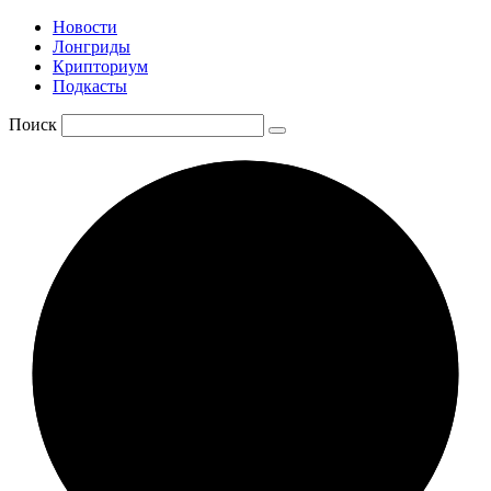
Новости
Лонгриды
Крипториум
Подкасты
Поиск