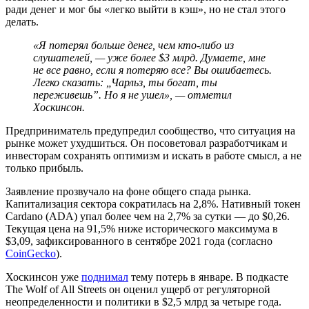
ради денег и мог бы «легко выйти в кэш», но не стал этого
делать.
«Я потерял больше денег, чем кто-либо из
слушателей, — уже более $3 млрд. Думаете, мне
не все равно, если я потеряю все? Вы ошибаетесь.
Легко сказать: „Чарльз, ты богат, ты
переживешь”. Но я не ушел», — отметил
Хоскинсон.
Предприниматель предупредил сообщество, что ситуация на
рынке может ухудшиться. Он посоветовал разработчикам и
инвесторам сохранять оптимизм и искать в работе смысл, а не
только прибыль.
Заявление прозвучало на фоне общего спада рынка.
Капитализация сектора сократилась на 2,8%. Нативный токен
Cardano (ADA) упал более чем на 2,7% за сутки — до $0,26.
Текущая цена на 91,5% ниже исторического максимума в
$3,09, зафиксированного в сентябре 2021 года (согласно
CoinGecko
).
Хоскинсон уже
поднимал
тему потерь в январе. В подкасте
The Wolf of All Streets он оценил ущерб от регуляторной
неопределенности и политики в $2,5 млрд за четыре года.