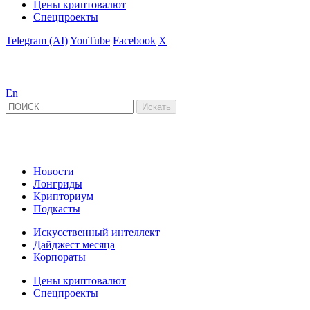
Цены криптовалют
Спецпроекты
Telegram (AI)
YouTube
Facebook
X
En
Новости
Лонгриды
Крипториум
Подкасты
Искусственный интеллект
Дайджест месяца
Корпораты
Цены криптовалют
Спецпроекты