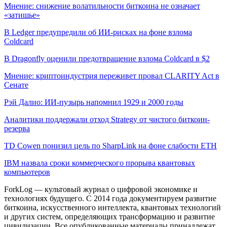
Мнение: снижение волатильности биткоина не означает
«затишье»
В Ledger предупредили об ИИ-рисках на фоне взлома
Coldcard
В Dragonfly оценили предотвращение взлома Coldcard в $2
Мнение: криптоиндустрия переживет провал CLARITY Act в
Сенате
Рэй Далио: ИИ-пузырь напомнил 1929 и 2000 годы
Аналитики поддержали отход Strategy от чистого биткоин-
резерва
TD Cowen понизил цель по SharpLink на фоне слабости ETH
IBM назвала сроки коммерческого прорыва квантовых
компьютеров
ForkLog — культовый журнал о цифровой экономике и
технологиях будущего. С 2014 года документируем развитие
биткоина, искусственного интеллекта, квантовых технологий
и других систем, определяющих трансформацию и развитие
цивилизации.
Все опубликованные материалы принадлежат