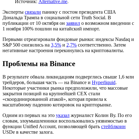
Источник:
Alternative.me
.
Эксперты
связали
панику с постом президента США
Дональда Трампа в социальной сети Truth Social. В
публикации от 10 октября он
заявил
о возможном введении с
1 ноября 100% пошлин на китайский импорт.
Первыми отреагировали фондовые рынки: индексы Nasdaq и
S&P 500 снизились на
3,5%
и
2,7%
соответственно. Затем
негативные настроения перекинулись на криптовалюты.
Проблемы на Binance
В результате обвала ликвидациям подверглись свыше 1,6 млн
трейдеров, большая часть — на Binance и
Hyperliquid
.
Некоторые участники рынка предположили, что массовые
закрытия позиций на крупнейшей
CEX
стали
«скоординированной атакой», которая привела к
масштабному падению котировок на крипторынке.
Одним из первых на это
указал
журналист Колин Ву. По его
словам, злоумышленники воспользовались уязвимостью в
функции
Unified Account
, позволяющей брать
стейблкоин
USDe в качестве залога.