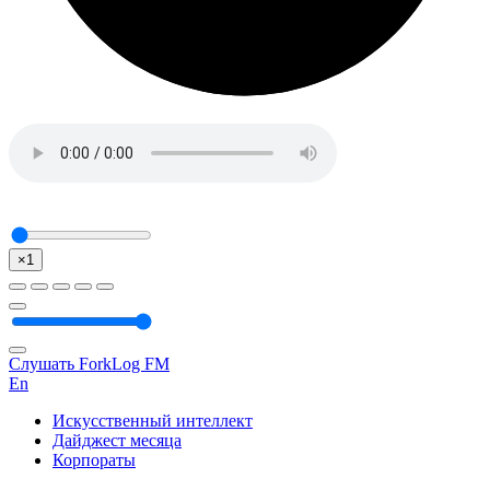
×1
Слушать ForkLog FM
En
Искусственный интеллект
Дайджест месяца
Корпораты