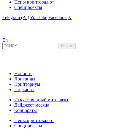
Цены криптовалют
Спецпроекты
Telegram (AI)
YouTube
Facebook
X
En
Новости
Лонгриды
Крипториум
Подкасты
Искусственный интеллект
Дайджест месяца
Корпораты
Цены криптовалют
Спецпроекты