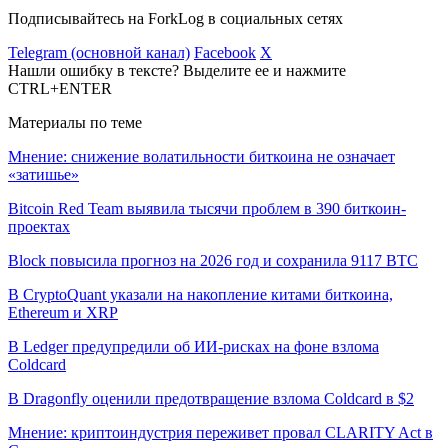
Подписывайтесь на ForkLog в социальных сетях
Telegram (основной канал)
Facebook
X
Нашли ошибку в тексте? Выделите ее и нажмите
CTRL+ENTER
Материалы по теме
Мнение: снижение волатильности биткоина не означает
«затишье»
Bitcoin Red Team выявила тысячи проблем в 390 биткоин-
проектах
Block повысила прогноз на 2026 год и сохранила 9117 BTC
В CryptoQuant указали на накопление китами биткоина,
Ethereum и XRP
В Ledger предупредили об ИИ-рисках на фоне взлома
Coldcard
В Dragonfly оценили предотвращение взлома Coldcard в $2
Мнение: криптоиндустрия переживет провал CLARITY Act в