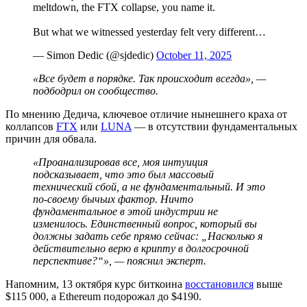
meltdown, the FTX collapse, you name it.
But what we witnessed yesterday felt very different…
— Simon Dedic (@sjdedic)
October 11, 2025
«Все будет в порядке. Так происходит всегда», —
подбодрил он сообщество.
По мнению Дедича, ключевое отличие нынешнего краха от
коллапсов
FTX
или
LUNA
— в отсутствии фундаментальных
причин для обвала.
«Проанализировав все, моя интуиция
подсказывает, что это был массовый
технический сбой, а не фундаментальный. И это
по-своему бычьих фактор. Ничто
фундаментальное в этой индустрии не
изменилось. Единственный вопрос, который вы
должны задать себе прямо сейчас: „Насколько я
действительно верю в крипту в долгосрочной
перспективе?“», — пояснил эксперт.
Напомним, 13 октября курс биткоина
восстановился
выше
$115 000, а Ethereum подорожал до $4190.