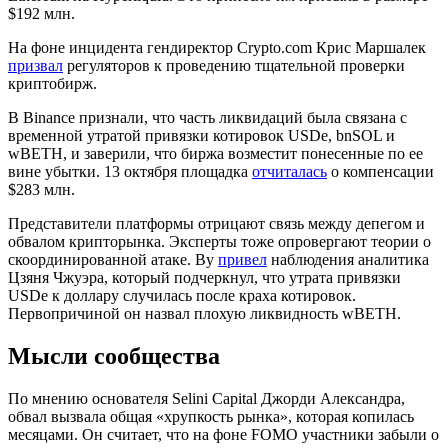
$192 млн.
На фоне инцидента гендиректор Crypto.com Крис Маршалек
призвал
регуляторов к проведению тщательной проверки
криптобирж.
В Binance признали, что часть ликвидаций была связана с
временной утратой привязки котировок USDe, bnSOL и
wBETH, и заверили, что биржа возместит понесенные по ее
вине убытки. 13 октября площадка
отчиталась
о компенсации
$283 млн.
Представители платформы отрицают связь между депегом и
обвалом крипторынка. Эксперты тоже опровергают теории о
скоординированной атаке. Ву
привел
наблюдения аналитика
Цзяня Чжуэра, который подчеркнул, что утрата привязки
USDe к доллару случилась после краха котировок.
Первопричиной он назвал плохую ликвидность wBETH.
Мысли сообщества
По мнению основателя Selini Capital Джорди Александра,
обвал вызвала общая «хрупкость рынка», которая копилась
месяцами. Он считает, что на фоне
FOMO
участники забыли о