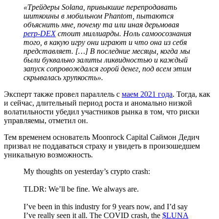
«Трейдеры Solana, привыкшие перепродавать
шиткоины в мобильном Phantom, пытаются
объяснить мне, почему та или иная дерьмовая
perp-DEX
стоит миллиарды. Ноль самоосознания
того, в какую игру они играют и что она из себя
представляет. […] В последние месяцы, когда мы
были буквально залиты ликвидностью и каждый
запуск сопровождался горой денег, под всем этим
скрывалась хрупкость».
Эксперт также провел параллель с
маем 2021 года
. Тогда, как
и сейчас, длительный период роста и аномально низкой
волатильности убедил участников рынка в том, что риски
управляемы, отметил он.
Тем временем основатель Moonrock Capital Саймон Дедич
призвал не поддаваться страху и увидеть в произошедшем
уникальную возможность.
My thoughts on yesterday’s crypto crash:
TLDR: We’ll be fine. We always are.
I’ve been in this industry for 9 years now, and I’d say
I’ve really seen it all. The COVID crash, the
$LUNA