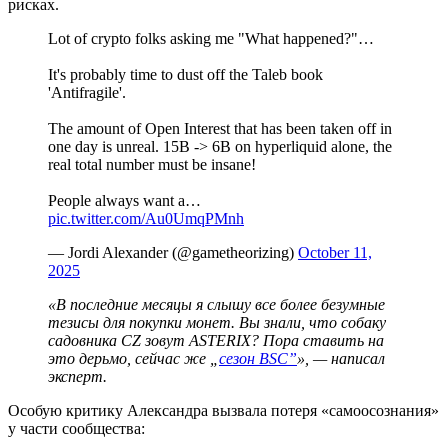
рисках.
Lot of crypto folks asking me "What happened?"…
It's probably time to dust off the Taleb book
'Antifragile'.
The amount of Open Interest that has been taken off in
one day is unreal. 15B -> 6B on hyperliquid alone, the
real total number must be insane!
People always want a…
pic.twitter.com/Au0UmqPMnh
— Jordi Alexander (@gametheorizing)
October 11,
2025
«В последние месяцы я слышу все более безумные
тезисы для покупки монет. Вы знали, что собаку
садовника
CZ
зовут ASTERIX? Пора ставить на
это дерьмо, сейчас же „
сезон BSC”
», — написал
эксперт.
Особую критику Александра вызвала потеря «самоосознания»
у части сообщества: