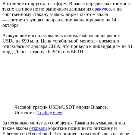
В отличие от других платформ, Binance определяла стоимость
таких активов не по рыночным данным из
оракулов
, а по
собственному стакану заявок. Биржа об этом знала
— соответствующее исправление запланировано на 14
октября.
Атакующие воспользовались окном, выбросив на рынок
USDe на $90 млн. Цена «стабильной монеты» временно
отвязалась от доллара США, что привело к ликвидациям на $1
млрд. Депег затронул bnSOL и wBETH.
Часовой график USDe/USDT биржи Binance.
Источник:
TradingView
.
За несколько минут до сообщения Трампа злоумышленники
также якобы
открыли
короткие позиции по биткоину и
Ethereum на Hyperliquid. Это принесло им прибыль в размере