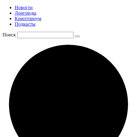
Новости
Лонгриды
Крипториум
Подкасты
Поиск