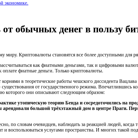
ой экономике.
 от обычных денег в пользу б
му миру. Криптовалюты становятся все более доступными для р
о рассчитываться как фиатными деньгами, так и цифровыми валю
к оплате фиатные деньги. Только криптовалюты.
дит корнями в теоретические работы чешского диссидента Вацлава
» существования от государственного режима. Впечатлившись ко
цию которого они описывают следующим образом:
актике утопическую теорию Бенда и сосредоточились на про
мы арендовали большой трёхэтажный дом в центре Праги. Пе
о, по словам очевидцев, наблюдать за реакцией людей, когда т
 и воспользоваться услугами пространства. И многих такой под