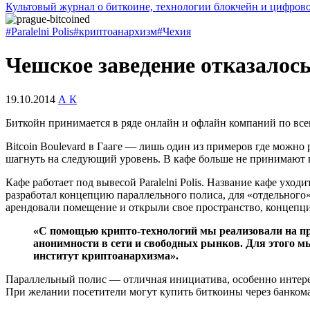
Культовый журнал о биткоине, технологии блокчейн и цифров
#Paralelni Polis
#криптоанархизм
#Чехия
Чешское заведение отказалось
19.10.2014
А К
Биткойн принимается в ряде онлайн и офлайн компаний по все
Bitcoin Boulevard в Гааге — лишь один из примеров где можн
шагнуть на следующий уровень. В кафе больше не принимают 
Кафе работает под вывесой Paralelni Polis. Название кафе ухо
разработал концепцию параллельного полиса, для «отдельного
арендовали помещение и открыли свое пространство, концеп
«С помощью крипто-технологий мы реализовали на пр
анонимности в сети и свободных рынков. Для этого 
институт криптоанархизма».
Параллельный полис — отличная инициатива, особенно интересн
При желании посетители могут купить биткоины через банкомат