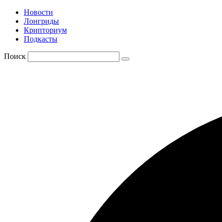
Новости
Лонгриды
Крипториум
Подкасты
Поиск