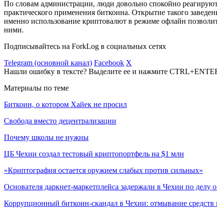
По словам администрации, люди довольно спокойно реагируют 
практического применения биткоина. Открытие такого заведени
именно использование криптовалют в режиме офлайн позволит 
ними.
Подписывайтесь на ForkLog в социальных сетях
Telegram (основной канал)
Facebook
X
Нашли ошибку в тексте? Выделите ее и нажмите CTRL+ENTE
Материалы по теме
Биткоин, о котором Хайек не просил
Свобода вместо децентрализации
Почему школы не нужны
ЦБ Чехии создал тестовый криптопортфель на $1 млн
«Криптография остается оружием слабых против сильных»
Основателя даркнет-маркетплейса задержали в Чехии по делу о
Коррупционный биткоин-скандал в Чехии: отмывание средств