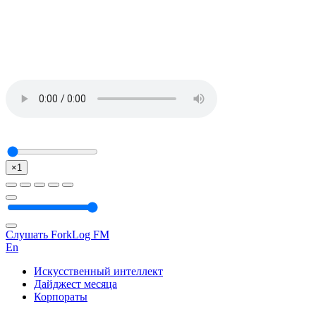
×1
Слушать ForkLog FM
En
Искусственный интеллект
Дайджест месяца
Корпораты