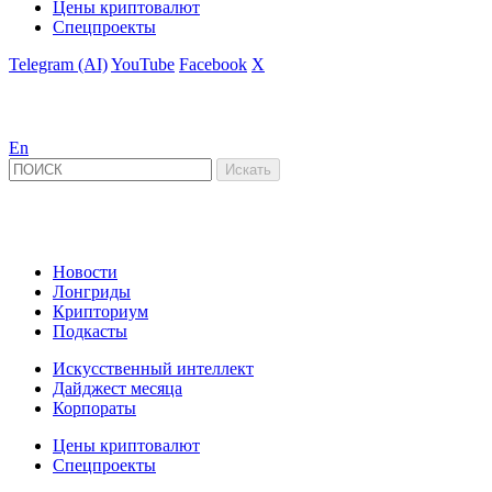
Цены криптовалют
Спецпроекты
Telegram (AI)
YouTube
Facebook
X
En
Новости
Лонгриды
Крипториум
Подкасты
Искусственный интеллект
Дайджест месяца
Корпораты
Цены криптовалют
Спецпроекты