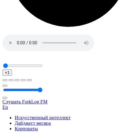
×1
Слушать ForkLog FM
En
Искусственный интеллект
Дайджест месяца
Корпораты