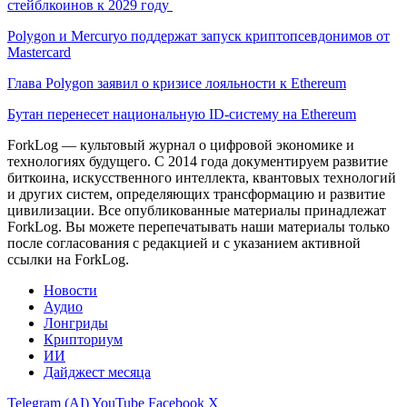
стейблкоинов к 2029 году
Polygon и Mercuryo поддержат запуск криптопсевдонимов от
Mastercard
Глава Polygon заявил о кризисе лояльности к Ethereum
Бутан перенесет национальную ID-систему на Ethereum
ForkLog — культовый журнал о цифровой экономике и
технологиях будущего. С 2014 года документируем развитие
биткоина, искусственного интеллекта, квантовых технологий
и других систем, определяющих трансформацию и развитие
цивилизации.
Все опубликованные материалы принадлежат
ForkLog. Вы можете перепечатывать наши материалы только
после согласования с редакцией и с указанием активной
ссылки на ForkLog.
Новости
Аудио
Лонгриды
Крипториум
ИИ
Дайджест месяца
Telegram (AI)
YouTube
Facebook
X