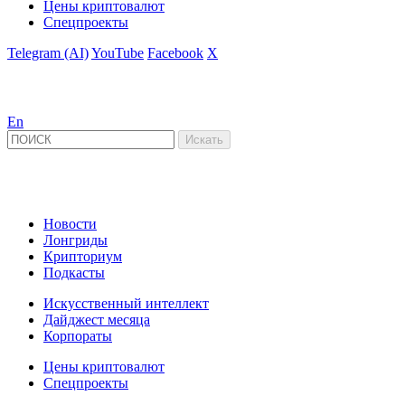
Цены криптовалют
Спецпроекты
Telegram (AI)
YouTube
Facebook
X
En
Новости
Лонгриды
Крипториум
Подкасты
Искусственный интеллект
Дайджест месяца
Корпораты
Цены криптовалют
Спецпроекты