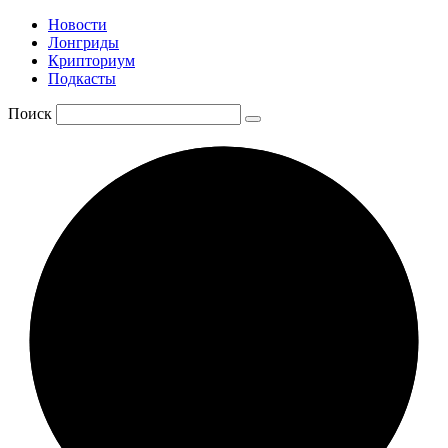
Новости
Лонгриды
Крипториум
Подкасты
Поиск