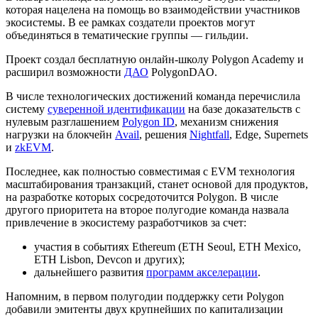
которая нацелена на помощь во взаимодействии участников
экосистемы. В ее рамках создатели проектов могут
объединяться в тематические группы — гильдии.
Проект создал бесплатную онлайн-школу Polygon Academy и
расширил возможности
ДАО
PolygonDAO.
В числе технологических достижений команда перечислила
систему
суверенной идентификации
на базе доказательств с
нулевым разглашением
Polygon ID
, механизм снижения
нагрузки на блокчейн
Avail
, решения
Nightfall
, Edge, Supernets
и
zkEVM
.
Последнее, как полностью совместимая с
EVM
технология
масштабирования транзакций, станет основой для продуктов,
на разработке которых сосредоточится Polygon. В числе
другого приоритета на второе полугодие команда назвала
привлечение в экосистему разработчиков за счет:
участия в событиях Ethereum (ETH Seoul, ETH Mexico,
ETH Lisbon, Devcon и других);
дальнейшего развития
программ акселерации
.
Напомним, в первом полугодии поддержку сети Polygon
добавили эмитенты двух крупнейших по капитализации