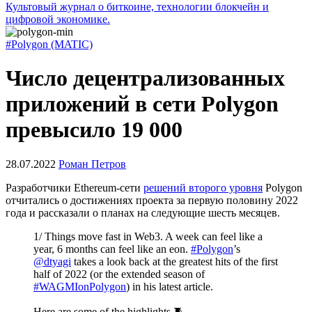
Культовый журнал о биткоине, технологии блокчейн и
цифровой экономике.
#Polygon (MATIC)
Число децентрализованных
приложений в сети Polygon
превысило 19 000
28.07.2022
Роман Петров
Разработчики Ethereum-сети
решений второго уровня
Polygon
отчитались о достижениях проекта за первую половину 2022
года и рассказали о планах на следующие шесть месяцев.
1/ Things move fast in Web3. A week can feel like a
year, 6 months can feel like an eon.
#Polygon
’s
@dtyagi
takes a look back at the greatest hits of the first
half of 2022 (or the extended season of
#WAGMIonPolygon
) in his latest article.
Here are some of the highlights.🧵