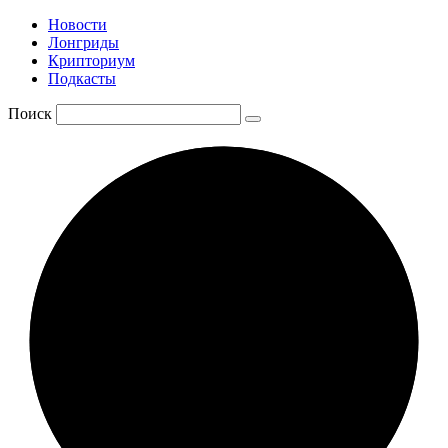
Новости
Лонгриды
Крипториум
Подкасты
Поиск