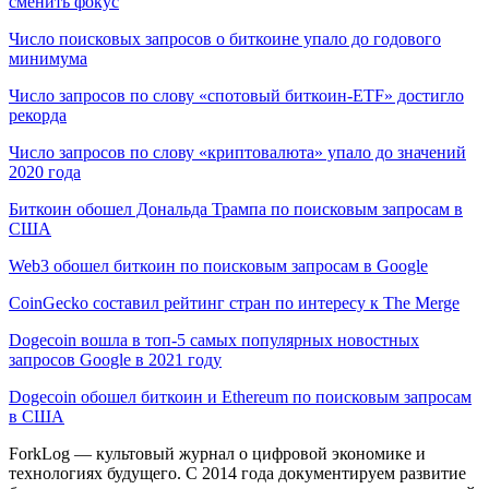
сменить фокус
Число поисковых запросов о биткоине упало до годового
минимума
Число запросов по слову «спотовый биткоин-ETF» достигло
рекорда
Число запросов по слову «криптовалюта» упало до значений
2020 года
Биткоин обошел Дональда Трампа по поисковым запросам в
США
Web3 обошел биткоин по поисковым запросам в Google
CoinGecko составил рейтинг стран по интересу к The Merge
Dogecoin вошла в топ-5 самых популярных новостных
запросов Google в 2021 году
Dogeсoin обошел биткоин и Ethereum по поисковым запросам
в США
ForkLog — культовый журнал о цифровой экономике и
технологиях будущего. С 2014 года документируем развитие