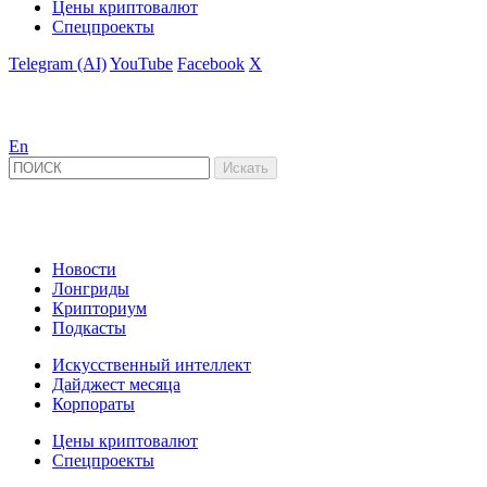
Цены криптовалют
Спецпроекты
Telegram (AI)
YouTube
Facebook
X
En
Новости
Лонгриды
Крипториум
Подкасты
Искусственный интеллект
Дайджест месяца
Корпораты
Цены криптовалют
Спецпроекты