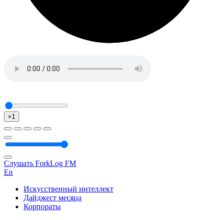
×1
Слушать ForkLog FM
En
Искусственный интеллект
Дайджест месяца
Корпораты