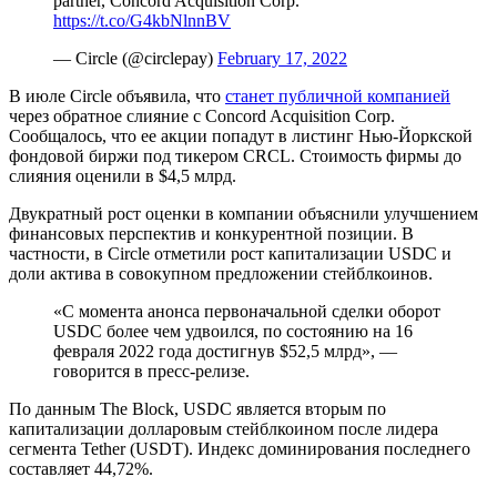
partner, Concord Acquisition Corp.
https://t.co/G4kbNlnnBV
— Circle (@circlepay)
February 17, 2022
В июле Circle объявила, что
станет публичной компанией
через обратное слияние с Concord Acquisition Corp.
Сообщалось, что ее акции попадут в листинг Нью-Йоркской
фондовой биржи под тикером CRCL. Стоимость фирмы до
слияния оценили в $4,5 млрд.
Двукратный рост оценки в компании объяснили улучшением
финансовых перспектив и конкурентной позиции. В
частности, в Circle отметили рост капитализации USDC и
доли актива в совокупном предложении стейблкоинов.
«С момента анонса первоначальной сделки оборот
USDC более чем удвоился, по состоянию на 16
февраля 2022 года достигнув $52,5 млрд», —
говорится в пресс-релизе.
По данным The Block, USDC является вторым по
капитализации долларовым стейблкоином после лидера
сегмента Tether (USDT). Индекс доминирования последнего
составляет 44,72%.