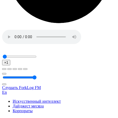
×1
Слушать ForkLog FM
En
Искусственный интеллект
Дайджест месяца
Корпораты