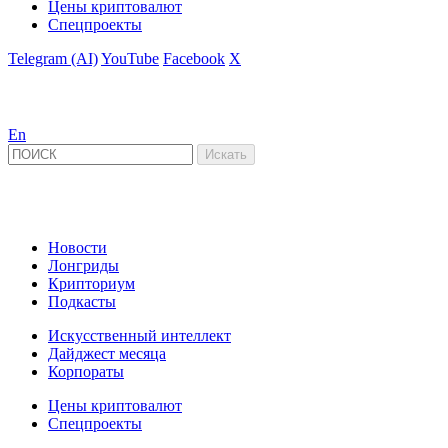
Цены криптовалют
Спецпроекты
Telegram (AI)
YouTube
Facebook
X
En
Новости
Лонгриды
Крипториум
Подкасты
Искусственный интеллект
Дайджест месяца
Корпораты
Цены криптовалют
Спецпроекты