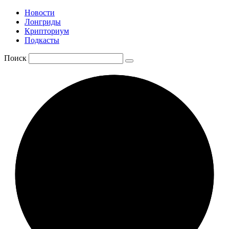
Новости
Лонгриды
Крипториум
Подкасты
Поиск