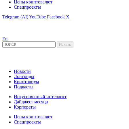
Цены криптовалют
Спецпроекты
Telegram (AI)
YouTube
Facebook
X
En
Новости
Лонгриды
Крипториум
Подкасты
Искусственный интеллект
Дайджест месяца
Корпораты
Цены криптовалют
Спецпроекты