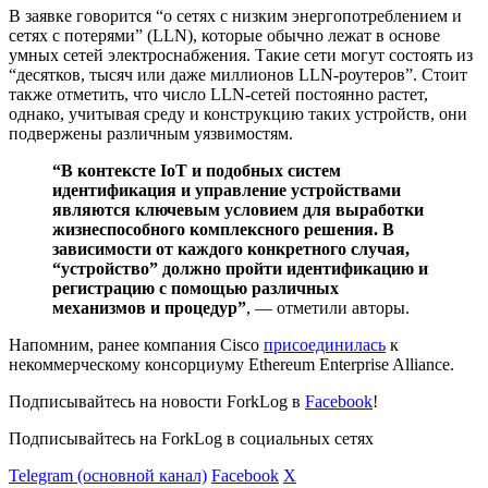
В заявке говорится “о сетях с низким энергопотреблением и
сетях с потерями” (LLN), которые обычно лежат в основе
умных сетей электроснабжения. Такие сети могут состоять из
“десятков, тысяч или даже миллионов LLN-роутеров”. Стоит
также отметить, что число LLN-сетей постоянно растет,
однако, учитывая среду и конструкцию таких устройств, они
подвержены различным уязвимостям.
“В контексте IoT и подобных систем
идентификация и управление устройствами
являются ключевым условием для выработки
жизнеспособного комплексного решения. В
зависимости от каждого конкретного случая,
“устройство” должно пройти идентификацию и
регистрацию с помощью различных
механизмов и процедур”
, — отметили авторы.
Напомним, ранее компания Cisco
присоединилась
к
некоммерческому консорциуму Ethereum Enterprise Alliance.
Подписывайтесь на новости ForkLog в
Facebook
!
Подписывайтесь на ForkLog в социальных сетях
Telegram (основной канал)
Facebook
X