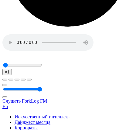
×1
Слушать ForkLog FM
En
Искусственный интеллект
Дайджест месяца
Корпораты