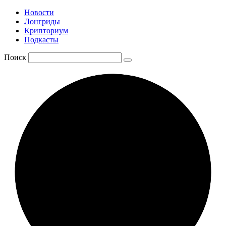
Новости
Лонгриды
Крипториум
Подкасты
Поиск