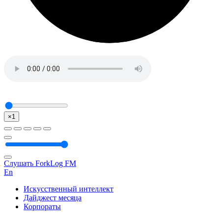
×1
Слушать ForkLog FM
En
Искусственный интеллект
Дайджест месяца
Корпораты