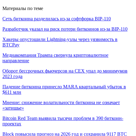
Материалы по теме
Сеть биткоина разделилась из-за софтфорка BIP-110
Разработчик указал на риск потери биткоинов из-за BIP-110
Хакеры опустошили Lightning-узлы через уязвимость в
BTCPay
Медиакомпания Трампа свернула криптовалютное
направление
Оборот бессрочных фьючерсов на CEX упал до минимумов
2023 года
Падение биткоина принесло MARA квартальный убыток в
$611 млн
Мнение: снижение волатильности биткоина не означает
«затишье»
Bitcoin Red Team выявила тысячи проблем в 390 биткоин-
проектах
Block повысила прогноз на 2026 год и сохранила 9117 BTC