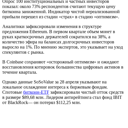
Опрос 100 институциональных и частных инвесторов
показал: около 73% респондентов считают текущую цену
биткоина заниженной. Индикатор чистой нереализованной
прибыли перешел из стадии «страх» в стадию «оптимизм».
Аналитики зафиксировали изменения в структуре
предложения Ethereum. В первом квартале объем монет в
руках краткосрочных держателей сократился на 38%, а
количество эфира на балансах долгосрочных инвесторов
выросло на 1%. По мнению экспертов, это указывает на уход
спекулянтов с рынка.
В Coinbase сохраняют «осторожный оптимизм» и ожидают
восстановления котировок большинства цифровых активов в
течение квартала.
Однако данные SoSoValue за 28 апреля указывают на
локальное охлаждение интереса к биржевым фондам.
Спотовые
биткоин-ETF
зафиксировали чистый отток средств
в размере $89,68 млн. Лидером антирейтинга стал фонд IBIT
от BlackRock— он потерял $112,25 млн.