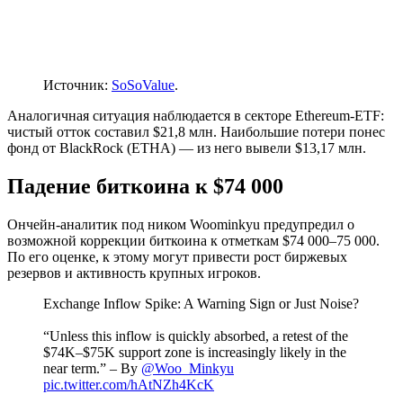
Источник:
SoSoValue
.
Аналогичная ситуация наблюдается в секторе Ethereum-ETF:
чистый отток составил $21,8 млн. Наибольшие потери понес
фонд от BlackRock (ETHA) — из него вывели $13,17 млн.
Падение биткоина к $74 000
Ончейн-аналитик под ником Woominkyu предупредил о
возможной коррекции биткоина к отметкам $74 000–75 000.
По его оценке, к этому могут привести рост биржевых
резервов и активность крупных игроков.
Exchange Inflow Spike: A Warning Sign or Just Noise?
“Unless this inflow is quickly absorbed, a retest of the
$74K–$75K support zone is increasingly likely in the
near term.” – By
@Woo_Minkyu
pic.twitter.com/hAtNZh4KcK