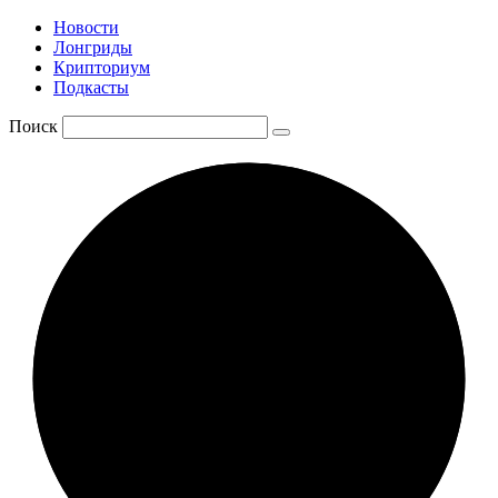
Новости
Лонгриды
Крипториум
Подкасты
Поиск