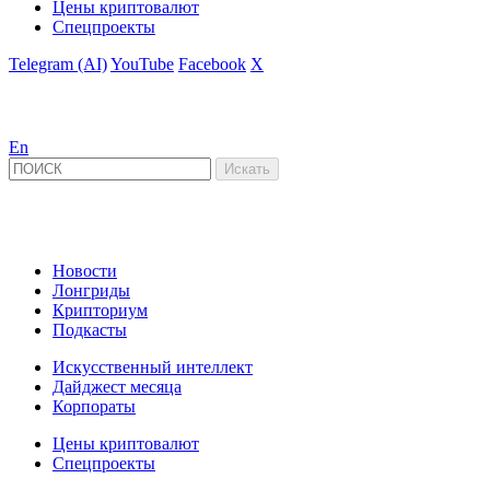
Цены криптовалют
Спецпроекты
Telegram (AI)
YouTube
Facebook
X
En
Новости
Лонгриды
Крипториум
Подкасты
Искусственный интеллект
Дайджест месяца
Корпораты
Цены криптовалют
Спецпроекты