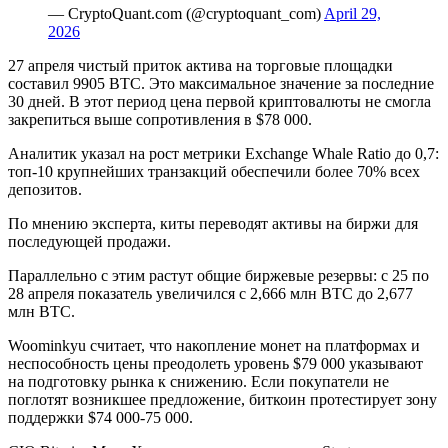
— CryptoQuant.com (@cryptoquant_com)
April 29,
2026
27 апреля чистый приток актива на торговые площадки
составил 9905 BTC. Это максимальное значение за последние
30 дней. В этот период цена первой криптовалюты не смогла
закрепиться выше сопротивления в $78 000.
Аналитик указал на рост метрики Exchange Whale Ratio до 0,7:
топ-10 крупнейших транзакций обеспечили более 70% всех
депозитов.
По мнению эксперта, киты переводят активы на биржи для
последующей продажи.
Параллельно с этим растут общие биржевые резервы: с 25 по
28 апреля показатель увеличился с 2,666 млн BTC до 2,677
млн BTC.
Woominkyu считает, что накопление монет на платформах и
неспособность цены преодолеть уровень $79 000 указывают
на подготовку рынка к снижению. Если покупатели не
поглотят возникшее предложение, биткоин протестирует зону
поддержки $74 000-75 000.