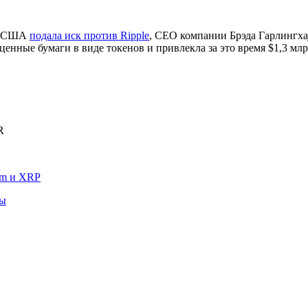
ам США
подала иск против Ripple
, CEO компании Брэда Гарлингха
енные бумаги в виде токенов и привлекла за это время $1,3 млр
R
um и XRP
ны