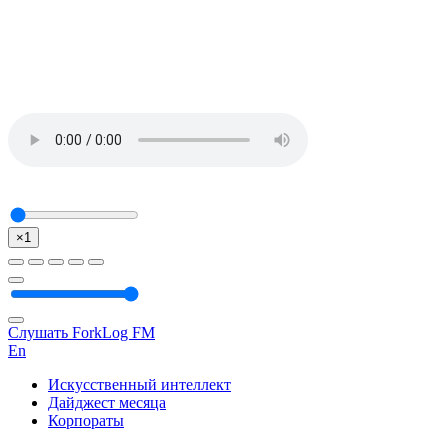
×1
Слушать ForkLog FM
En
Искусственный интеллект
Дайджест месяца
Корпораты