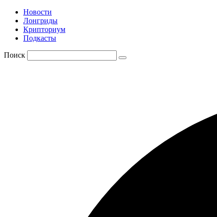
Новости
Лонгриды
Крипториум
Подкасты
Поиск