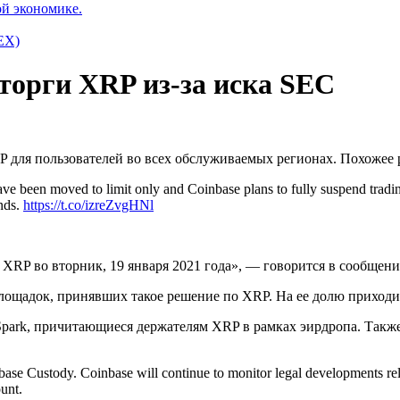
ой экономике.
EX)
торги XRP из-за иска SEC
P для пользователей во всех обслуживаемых регионах. Похожее
ave been moved to limit only and Coinbase plans to fully suspend tra
unds.
https://t.co/izreZvgHNl
XRP во вторник, 19 января 2021 года», — говорится в сообщени
лощадок, принявших такое решение по XRP. На ее долю приходит
Spark, причитающиеся держателям XRP в рамках эирдропа. Также
ase Custody. Coinbase will continue to monitor legal developments re
unt.