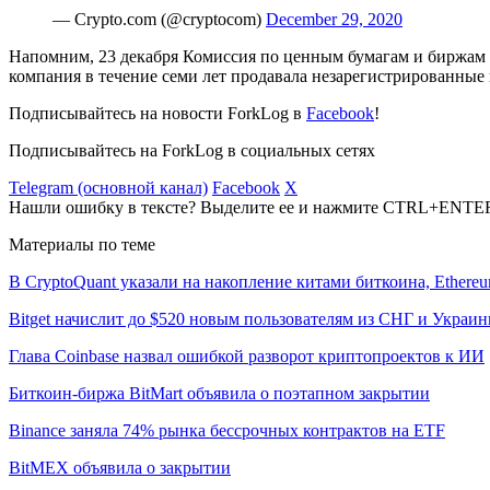
— Crypto.com (@cryptocom)
December 29, 2020
Напомним, 23 декабря Комиссия по ценным бумагам и бирж
компания в течение семи лет продавала незарегистрированные ц
Подписывайтесь на новости ForkLog в
Facebook
!
Подписывайтесь на ForkLog в социальных сетях
Telegram (основной канал)
Facebook
X
Нашли ошибку в тексте? Выделите ее и нажмите CTRL+ENTE
Материалы по теме
В CryptoQuant указали на накопление китами биткоина, Ethere
Bitget начислит до $520 новым пользователям из СНГ и Украи
Глава Coinbase назвал ошибкой разворот криптопроектов к ИИ
Биткоин-биржа BitMart объявила о поэтапном закрытии
Binance заняла 74% рынка бессрочных контрактов на ETF
BitMEX объявила о закрытии