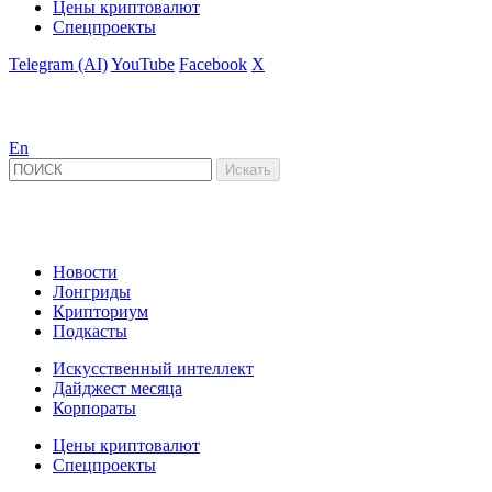
Цены криптовалют
Спецпроекты
Telegram (AI)
YouTube
Facebook
X
En
Новости
Лонгриды
Крипториум
Подкасты
Искусственный интеллект
Дайджест месяца
Корпораты
Цены криптовалют
Спецпроекты