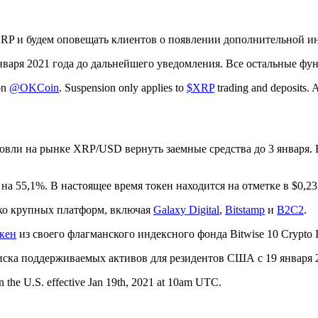
RP и будем оповещать клиентов о появлении дополнительной ин
нваря 2021 года до дальнейшего уведомления. Все остальные фу
 on
@OKCoin
. Suspension only applies to
$XRP
trading and deposits. A
овли на рынке XRP/USD вернуть заемные средства до 3 января. 
 на 55,1%. В настоящее время токен находится на отметке в $0,23
ко крупных платформ, включая
Galaxy Digital
,
Bitstamp
и
B2C2
.
кен
из своего флагманского индексного фонда Bitwise 10 Crypto 
иска поддерживаемых активов для резидентов США с 19 января 2
 the U.S. effective Jan 19th, 2021 at 10am UTC.