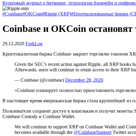
Культовый журнал о биткоине, технологии блокчейн и цифров
#Coinbase
#OKCoin
#Ripple (XRP)
#Централизованные биржи (C
Coinbase и OKCoin остановят 
29.12.2020
ForkLog
Криптовалютная биржа Coinbase закроет торговлю токеном XR
Given the SEC’s recent action against Ripple, all XRP books h
Afterwards, users will continue to retain access to their XRP f
— Coinbase (@coinbase)
December 28, 2020
«Coinbase планирует полностью приостановить торговлю 
В настоящее время американская биржа стала крупнейшей из п
Пользователи сохранят доступ к кошелькам и получат монеты 
Coinbase Custody и Coinbase Wallet.
We will continue to support XRP on Coinbase Wallet and Coinb
becomes available through the
@CoinbaseSupport
Twitter acco