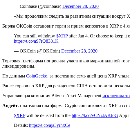
— Coinbase (@coinbase)
December 28, 2020
«Мы продолжим следить за развитием ситуации вокруг X
Биржа OKCoin остановит торги и прием депозитов в XRP с 4 я
You can still withdraw
$XRP
after Jan 4. Or choose to keep it
https://t.co/aS7rQ8381K
— OKCoin (@OKCoin)
December 28, 2020
Торговая платформа попросила участников маржинальной торг
ликвидированы.
По данным
CoinGecko
, за последние семь дней цена XRP упала
Ранее торговлю XRP для резидентов США остановили несколь
Управляющая компания Bitwise Asset Management
исключила то
Апдейт
: платежная платформа Crypto.com исключит XRP из сп
$XRP
will be delisted from the
https://t.co/vCNztABJoG
App in
Details:
https://t.co/aja3yrhxCe