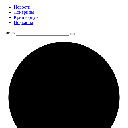
Новости
Лонгриды
Крипториум
Подкасты
Поиск