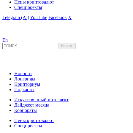
Цены криптовалют
Спецпроекты
Telegram (AI)
YouTube
Facebook
X
En
Новости
Лонгриды
Крипториум
Подкасты
Искусственный интеллект
Дайджест месяца
Корпораты
Цены криптовалют
Спецпроекты