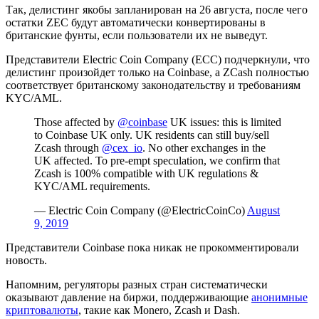
Так, делистинг якобы запланирован на 26 августа, после чего
остатки ZEC будут автоматически конвертированы в
британские фунты, если пользователи их не выведут.
Представители Electric Coin Company (ECC) подчеркнули, что
делистинг произойдет только на Coinbase, а ZCash полностью
соответствует британскому законодательству и требованиям
KYC/AML.
Those affected by
@coinbase
UK issues: this is limited
to Coinbase UK only. UK residents can still buy/sell
Zcash through
@cex_io
. No other exchanges in the
UK affected. To pre-empt speculation, we confirm that
Zcash is 100% compatible with UK regulations &
KYC/AML requirements.
— Electric Coin Company (@ElectricCoinCo)
August
9, 2019
Представители Coinbase пока никак не прокомментировали
новость.
Напомним, регуляторы разных стран систематически
оказывают давление на биржи, поддерживающие
анонимные
криптовалюты
, такие как Monero, Zcash и Dash.