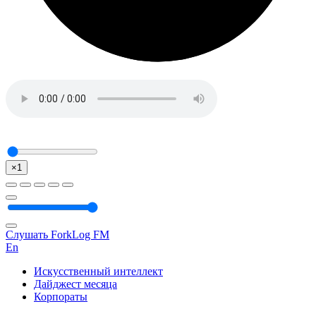
×1
Слушать ForkLog FM
En
Искусственный интеллект
Дайджест месяца
Корпораты