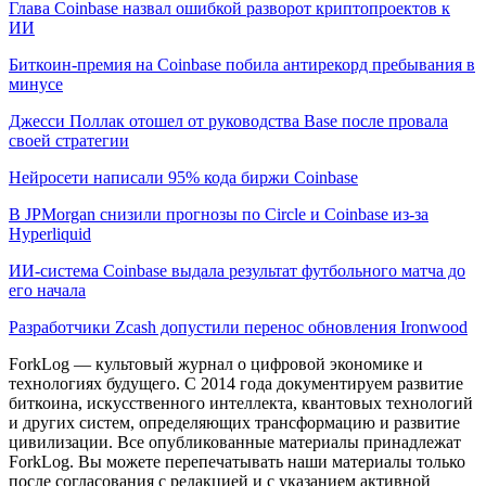
Глава Coinbase назвал ошибкой разворот криптопроектов к
ИИ
Биткоин-премия на Coinbase побила антирекорд пребывания в
минусе
Джесси Поллак отошел от руководства Base после провала
своей стратегии
Нейросети написали 95% кода биржи Coinbase
В JPMorgan снизили прогнозы по Circle и Coinbase из-за
Hyperliquid
ИИ-система Coinbase выдала результат футбольного матча до
его начала
Разработчики Zcash допустили перенос обновления Ironwood
ForkLog — культовый журнал о цифровой экономике и
технологиях будущего. С 2014 года документируем развитие
биткоина, искусственного интеллекта, квантовых технологий
и других систем, определяющих трансформацию и развитие
цивилизации.
Все опубликованные материалы принадлежат
ForkLog. Вы можете перепечатывать наши материалы только
после согласования с редакцией и с указанием активной