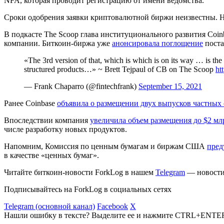
NFA, которая проводит регистрацию от имени ведомства.
Сроки одобрения заявки криптовалютной биржи неизвестны. На
В подкасте The Scoop глава институционального развития Coi
компании. Биткоин-биржа уже
анонсировала поглощение
поста
«The 3rd version of that, which is which is on its way … is the 
structured products…» ~ Brett Tejpaul of CB on The Scoop
ht
— Frank Chaparro (@fintechfrank)
September 15, 2021
Ранее Coinbase
объявила о размещении двух выпусков частных
Впоследствии компания
увеличила объем размещения до $2 мл
числе разработку новых продуктов.
Напомним, Комиссия по ценным бумагам и биржам США
пред
в качестве «ценных бумаг».
Читайте биткоин-новости ForkLog в нашем
Telegram
— новости 
Подписывайтесь на ForkLog в социальных сетях
Telegram (основной канал)
Facebook
X
Нашли ошибку в тексте? Выделите ее и нажмите CTRL+ENTE