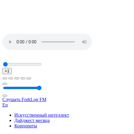
×1
Слушать ForkLog FM
En
Искусственный интеллект
Дайджест месяца
Корпораты