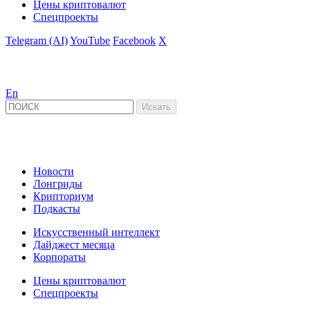
Цены криптовалют
Спецпроекты
Telegram (AI)
YouTube
Facebook
X
En
Новости
Лонгриды
Крипториум
Подкасты
Искусственный интеллект
Дайджест месяца
Корпораты
Цены криптовалют
Спецпроекты