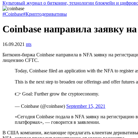
Культовый журнал о биткоине, технологии блокчейн и цифров
#Coinbase
#Криптодеривативы
Coinbase направила заявку н
16.09.2021
nts
Биткоин-биржа Coinbase направила в
NFA
заявку на регистраци
лицензию
CFTC
.
Today, Coinbase filed an application with the NFA to regist
This is the next step to broaden our offerings and offer futures 
👉 Goal: Further grow the cryptoeconomy.
— Coinbase (@coinbase)
September 15, 2021
«Сегодня Coinbase подала в NFA заявку на регистрацию
платформах», — говорится в заявлении.
В США компании, желающие предлагать клиентам деривативы,