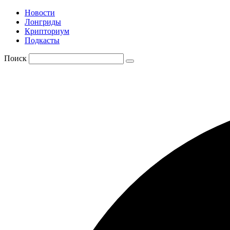
Новости
Лонгриды
Крипториум
Подкасты
Поиск