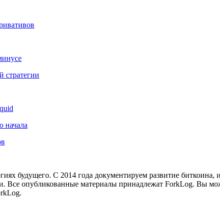
еривативов
минусе
й стратегии
quid
о начала
ов
иях будущего. С 2014 года документируем развитие биткоина, 
и.
Все опубликованные материалы принадлежат ForkLog. Вы мож
rkLog.