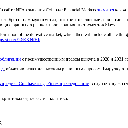
 сайте NFA компания Coinbase Financial Markets
значится
как «
nbase Бретт Теджпаул отметил, что криптовалютные деривативы,
вщика данных о рынках производных инструментов Skew.
formation of the derivative market, which then will include all the thing
tps://t.co/r7k6RKNfHb
 облигаций
с преимущественным правом выкупа в 2028 и 2031 го
рд
, объяснив решение высоким рыночным спросом. Выручку от 
упредила Coinbase о судебном преследовании
в случае запуска с
криптовалют, курсы и аналитика.
R