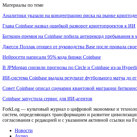
Материалы по теме
Аналитики указали на концентрацию риска на рынке криптод
Глава Coinbase назвал ошибкой разворот криптопроектов к ИИ
Биткоин-премия на Coinbase побила антирекорд пребывания в 
Джесси Поллак отошел от руководства Base после провала свое
Нейросети написали 95% кода биржи Coinbase
В JPMorgan снизили прогнозы по Circle и Coinbase из-за Hyperli
ИИ-система Coinbase выдала результат футбольного матча до ег
Совет Coinbase описал сценарии квантовой миграции биткоин
Coinbase запустила сервис для ИИ-агентов
ForkLog — культовый журнал о цифровой экономике и технолог
систем, определяющих трансформацию и развитие цивилизаци
согласования с редакцией и с указанием активной ссылки на Fo
Новости
Аудио