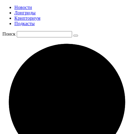
Новости
Лонгриды
Крипториум
Подкасты
Поиск