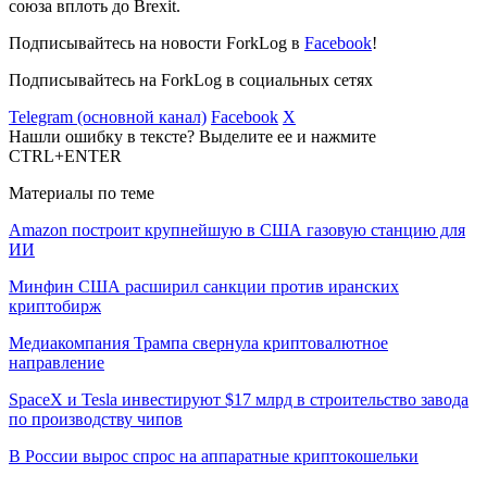
союза вплоть до Brexit.
Подписывайтесь на новости ForkLog в
Facebook
!
Подписывайтесь на ForkLog в социальных сетях
Telegram (основной канал)
Facebook
X
Нашли ошибку в тексте? Выделите ее и нажмите
CTRL+ENTER
Материалы по теме
Amazon построит крупнейшую в США газовую станцию для
ИИ
Минфин США расширил санкции против иранских
криптобирж
Медиакомпания Трампа свернула криптовалютное
направление
SpaceX и Tesla инвестируют $17 млрд в строительство завода
по производству чипов
В России вырос спрос на аппаратные криптокошельки