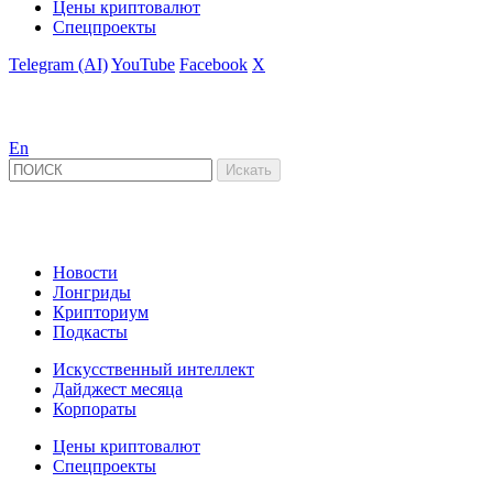
Цены криптовалют
Спецпроекты
Telegram (AI)
YouTube
Facebook
X
En
Новости
Лонгриды
Крипториум
Подкасты
Искусственный интеллект
Дайджест месяца
Корпораты
Цены криптовалют
Спецпроекты