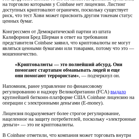
на торговлю которыми у Coinbase нет лицензии. Листинг
доступных криптовалют ограничен, поскольку существует
риск, что тест Хови может присвоить другим токенам статус
ценных бумаг.
Конгрессмен от Демократической партии из штата
Калифорния Бред Шерман в ответ на требования
представителя Coinbase заявил, что криптовалюты не могут
являться ценными бумагами или товарами, потому что это —
мошенничество.
«Криптовалюты — это полнейший абсурд. Они
помогают стартапам обманывать людей и еще
они помогают террористам»
, — подчеркнул он.
Напомним, ранее управление по финансовому
регулированию и надзору Великобритании (FCA)
выдало
крупнейшей биткоин-платформе США Coinbase лицензию на
операции с электронными деньгами (E-money).
Лицензия подразумевает более строгое регулирование,
нацеленное на защиту потребителей, поскольку «электронные
деньги» — это не криптовалюты.
В Coinbase отметили, что компания может торговать внутри