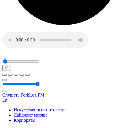
×1
Слушать ForkLog FM
En
Искусственный интеллект
Дайджест месяца
Корпораты