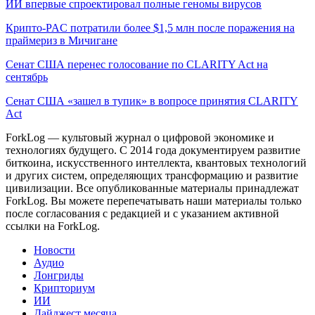
ИИ впервые спроектировал полные геномы вирусов
Крипто-PAC потратили более $1,5 млн после поражения на
праймериз в Мичигане
Сенат США перенес голосование по CLARITY Act на
сентябрь
Сенат США «зашел в тупик» в вопросе принятия CLARITY
Act
ForkLog — культовый журнал о цифровой экономике и
технологиях будущего. С 2014 года документируем развитие
биткоина, искусственного интеллекта, квантовых технологий
и других систем, определяющих трансформацию и развитие
цивилизации.
Все опубликованные материалы принадлежат
ForkLog. Вы можете перепечатывать наши материалы только
после согласования с редакцией и с указанием активной
ссылки на ForkLog.
Новости
Аудио
Лонгриды
Крипториум
ИИ
Дайджест месяца