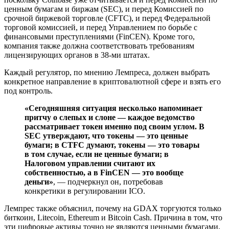
ценным бумагам и биржам (SEC), и перед Комиссией по
срочной биржевой торговле (CFTC), и перед Федеральной
торговой комиссией, и перед Управлением по борьбе с
финансовыми преступлениями (FinCEN). Кроме того,
компания также должна соответствовать требованиям
лицензирующих органов в 38-ми штатах.
Каждый регулятор, по мнению Лемпреса, должен выбрать
конкретное направление в криптовалютной сфере и взять его
под контроль.
«Сегодняшняя ситуация несколько напоминает
притчу о слепых и слоне — каждое ведомство
рассматривает токен именно под своим углом. В
SEC утверждают, что токены — это ценные
бумаги; в CTFC думают, токены — это товары
в том случае, если не ценные бумаги; в
Налоговом управлении считают их
собственностью, а в FinCEN — это вообще
деньги»
, — подчеркнул он, потребовав
конкретики в регулировании ICO.
Лемпрес также объяснил, почему на GDAX торгуются только
биткоин, Litecoin, Ethereum и Bitcoin Cash. Причина в том, что
эти цифровые активы точно не являются ценными бумагами,