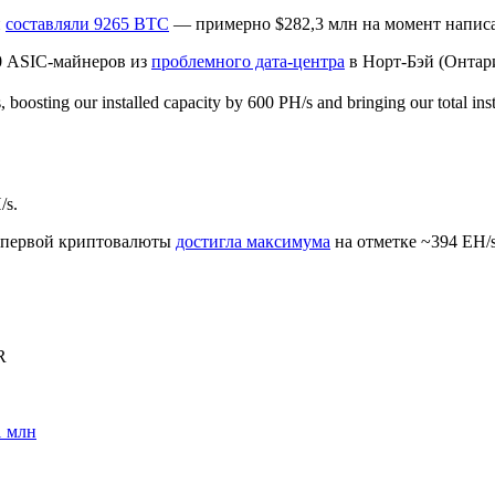
и
составляли 9265 BTC
— примерно $282,3 млн на момент напис
00 ASIC-майнеров из
проблемного дата-центра
в Норт-Бэй (Онтар
, boosting our installed capacity by 600 PH/s and bringing our total ins
/s.
и первой криптовалюты
достигла максимума
на отметке ~394 EH/
R
1 млн