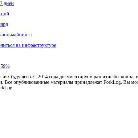
87 дней
кций
млрд
иткоин-майнинга
читься на инфраструктуре
а 59%
иях будущего. С 2014 года документируем развитие биткоина, 
и.
Все опубликованные материалы принадлежат ForkLog. Вы мож
rkLog.