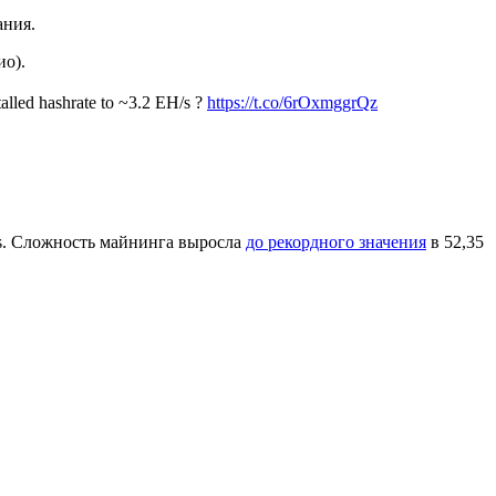
ания.
ио).
talled hashrate to ~3.2 EH/s ?
https://t.co/6rOxmggrQz
s. Сложность майнинга выросла
до рекордного значения
в 52,35