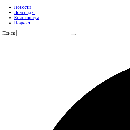
Новости
Лонгриды
Крипториум
Подкасты
Поиск