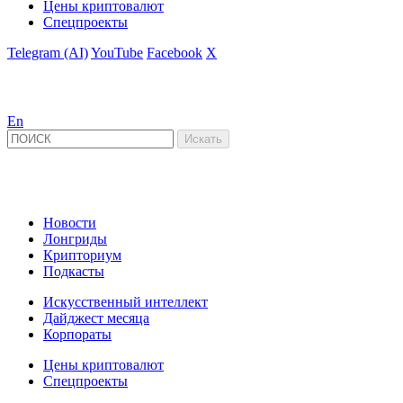
Цены криптовалют
Спецпроекты
Telegram (AI)
YouTube
Facebook
X
En
Новости
Лонгриды
Крипториум
Подкасты
Искусственный интеллект
Дайджест месяца
Корпораты
Цены криптовалют
Спецпроекты