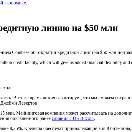
ой экономике.
кредитную линию на $50 млн
ением Coinbase об открытии кредитной линии на $50 млн под зал
ion credit facility, which will give us added financial flexibility and
асходы.
ость. В то же время линия гарантирует, что мы сможем сохран
8 Джейми Левертон.
$15 млн. Майнинговая компания может рассчитывать на дополнит
шения объявленного ранее
слияния с US Bitcoin
.
тавке 8,25%. Кредиты обеспечат принадлежащие Hut 8 биткоины,