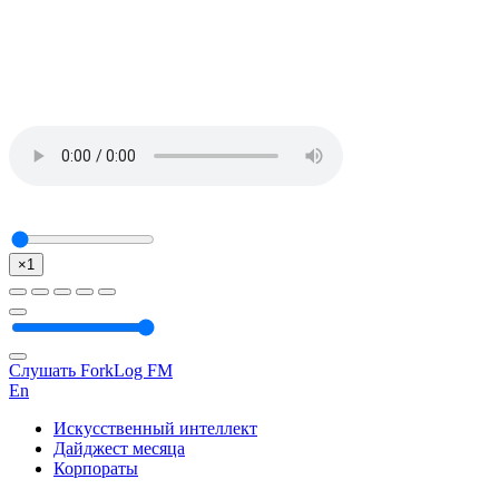
×1
Слушать ForkLog FM
En
Искусственный интеллект
Дайджест месяца
Корпораты