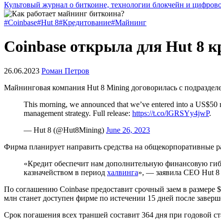
Культовый журнал о биткоине, технологии блокчейн и цифров
#Coinbase
#Hut 8
#Кредитование
#Майнинг
Coinbase открыла для Hut 8 
26.06.2023
Роман Петров
Майнинговая компания Hut 8 Mining договорилась с подраздел
This morning, we announced that we’ve entered into a US$50 mill
management strategy. Full release:
https://t.co/lGRSYy4jwP
.
— Hut 8 (@Hut8Mining)
June 26, 2023
Фирма планирует направить средства на общекорпоративные р
«Кредит обеспечит нам дополнительную финансовую гибк
казначейством в период
халвинга
», — заявила CEO Hut 
По соглашению Coinbase предоставит срочный заем в размере 
млн станет доступен фирме по истечении 15 дней после завер
Срок погашения всех траншей составит 364 дня при годовой с