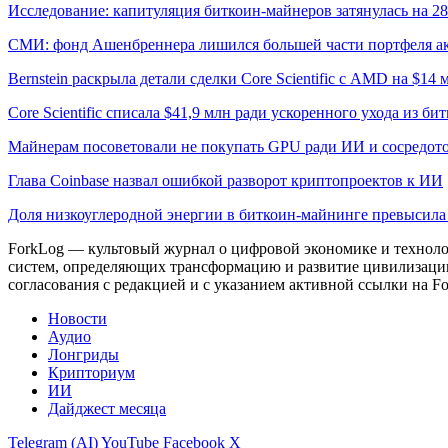
Исследование: капитуляция биткоин-майнеров затянулась на 2
СМИ: фонд Ашенбреннера лишился большей части портфеля а
Bernstein раскрыла детали сделки Core Scientific с AMD на $14 
Core Scientific списала $41,9 млн ради ускоренного ухода из б
Майнерам посоветовали не покупать GPU ради ИИ и сосредото
Глава Coinbase назвал ошибкой разворот криптопроектов к ИИ
Доля низкоуглеродной энергии в биткоин-майнинге превысил
ForkLog — культовый журнал о цифровой экономике и технолог
систем, определяющих трансформацию и развитие цивилизаци
согласования с редакцией и с указанием активной ссылки на Fo
Новости
Аудио
Лонгриды
Крипториум
ИИ
Дайджест месяца
Telegram (AI)
YouTube
Facebook
X