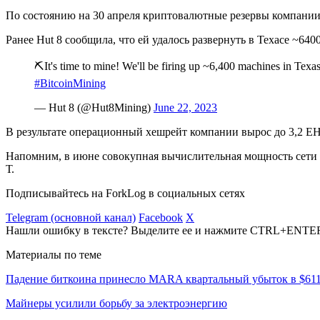
По состоянию на 30 апреля криптовалютные резервы компани
Ранее Hut 8 сообщила, что ей удалось развернуть в Техасе ~64
⛏️It's time to mine! We'll be firing up ~6,400 machines in Texas
#BitcoinMining
— Hut 8 (@Hut8Mining)
June 22, 2023
В результате операционный хешрейт компании вырос до 3,2 EH
Напомним, в июне совокупная вычислительная мощность сет
Т.
Подписывайтесь на ForkLog в социальных сетях
Telegram (основной канал)
Facebook
X
Нашли ошибку в тексте? Выделите ее и нажмите CTRL+ENTE
Материалы по теме
Падение биткоина принесло MARA квартальный убыток в $61
Майнеры усилили борьбу за электроэнергию