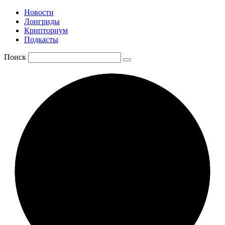
Новости
Лонгриды
Крипториум
Подкасты
Поиск