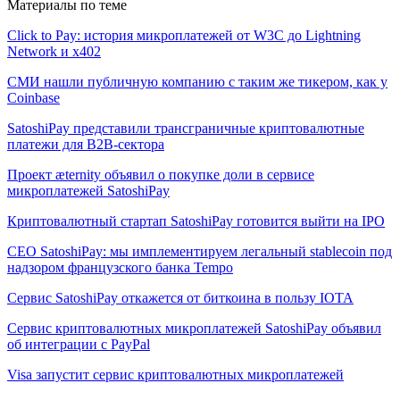
Материалы по теме
Click to Pay: история микроплатежей от W3C до Lightning
Network и x402
СМИ нашли публичную компанию с таким же тикером, как у
Coinbase
SatoshiPay представили трансграничные криптовалютные
платежи для B2B-сектора
Проект æternity объявил о покупке доли в сервисе
микроплатежей SatoshiPay
Криптовалютный стартап SatoshiPay готовится выйти на IPO
CEO SatoshiPay: мы имплементируем легальный stablecoin под
надзором французского банка Tempo
Сервис SatoshiPay откажется от биткоина в пользу IOTA
Сервис криптовалютных микроплатежей SatoshiPay объявил
об интеграции с PayPal
Visa запустит сервис криптовалютных микроплатежей