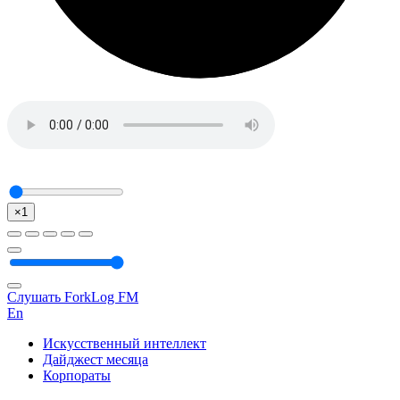
×1
Слушать ForkLog FM
En
Искусственный интеллект
Дайджест месяца
Корпораты