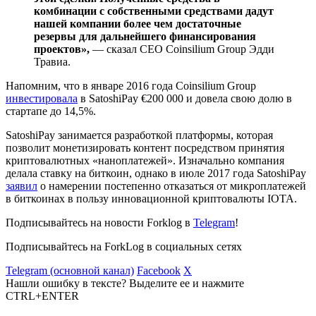
комбинации с собственными средствами дадут
нашей компании более чем достаточные
резервы для дальнейшего финансирования
проектов»,
— сказал CEO Coinsilium Group Эдди
Травиа.
Напомним, что в январе 2016 года Coinsilium Group
инвестировала
в SatoshiPay €200 000 и довела свою долю в
стартапе до 14,5%.
SatoshiPay занимается разработкой платформы, которая
позволит монетизировать контент посредством принятия
криптовалютных «наноплатежей». Изначально компания
делала ставку на биткоин, однако в июле 2017 года SatoshiPay
заявил
о намерении постепенно отказаться от микроплатежей
в биткоинах в пользу инновационной криптовалюты IOTA.
Подписывайтесь на новости Forklog в
Telegram
!
Подписывайтесь на ForkLog в социальных сетях
Telegram (основной канал)
Facebook
X
Нашли ошибку в тексте? Выделите ее и нажмите
CTRL+ENTER