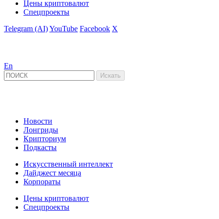
Цены криптовалют
Спецпроекты
Telegram (AI)
YouTube
Facebook
X
En
Новости
Лонгриды
Крипториум
Подкасты
Искусственный интеллект
Дайджест месяца
Корпораты
Цены криптовалют
Спецпроекты