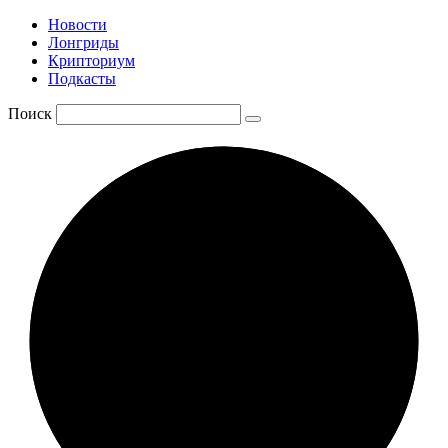
Новости
Лонгриды
Крипториум
Подкасты
Поиск