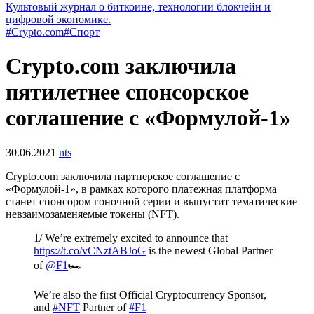
Культовый журнал о биткоине, технологии блокчейн и
цифровой экономике.
#Crypto.com
#Спорт
Crypto.com заключила
пятилетнее спонсорское
соглашение с «Формулой-1»
30.06.2021
nts
Crypto.com заключила партнерское соглашение с
«Формулой-1», в рамках которого платежная платформа
станет спонсором гоночной серии и выпустит тематические
невзаимозаменяемые токены (NFT).
1/ We’re extremely excited to announce that
https://t.co/vCNztABJoG
is the newest Global Partner
of
@F1
🏎
We’re also the first Official Cryptocurrency Sponsor,
and
#NFT
Partner of
#F1