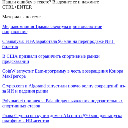
Нашли ошибку в тексте? Выделите ее и нажмите
CTRL+ENTER
Материалы по теме
Медиакомпания Трампа свернула криптовалютное
направление
Chainalysis: FIFA заработала $6 млн на перепродаже NFT-
билетов
В США призвали ограничить спортивные рынки
предсказаний
CoinW запустит Earn-программу в честь возвращения Конора
МакГрегора
Crypto.com и Algorand запустили новую волну сокращений из-
за ИИ и падения рынка
Polymarket привлекла Palantir для выявления подозрительных
спортивных ставок
Глава Crypto.com купил домен AI.com за $70 млн для запуска
платформы ИИ-агентов