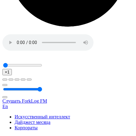
×1
Слушать ForkLog FM
En
Искусственный интеллект
Дайджест месяца
Корпораты