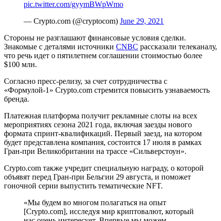
pic.twitter.com/gyymBWpWmo
— Crypto.com (@cryptocom)
June 29, 2021
Стороны не разглашают финансовые условия сделки.
Знакомые с деталями источники
CNBC
рассказали телеканалу,
что речь идет о пятилетнем соглашении стоимостью более
$100 млн.
Согласно пресс-релизу, за счет сотрудничества с
«Формулой-1» Crypto.com стремится повысить узнаваемость
бренда.
Платежная платформа получит рекламные слоты на всех
мероприятиях сезона 2021 года, включая заезды нового
формата спринт-квалификаций. Первый заезд, на котором
будет представлена компания, состоится 17 июля в рамках
Гран-при Великобритании на трассе «Сильверстоун».
Crypto.com также учредит специальную награду, о которой
объявят перед Гран-при Бельгии 29 августа, и поможет
гоночной серии выпустить тематические NFT.
«Мы будем во многом полагаться на опыт
[Crypto.com], исследуя мир криптовалют, который
нас очень интересует. Впервые мы можем