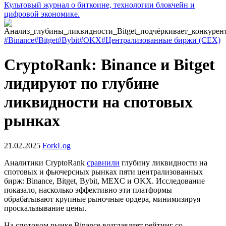
Культовый журнал о биткоине, технологии блокчейн и
цифровой экономике.
#Binance
#Bitget
#Bybit
#OKX
#Централизованные биржи (CEX)
CryptoRank: Binance и Bitget
лидируют по глубине
ликвидности на спотовых
рынках
21.02.2025
ForkLog
Аналитики CryptoRank
сравнили
глубину ликвидности на
спотовых и фьючерсных рынках пяти централизованных
бирж: Binance, Bitget, Bybit, MEXC и OKX. Исследование
показало, насколько эффективно эти платформы
обрабатывают крупные рыночные ордера, минимизируя
проскальзывание цены.
На спотовом рынке Binance возглавляет рейтинг со