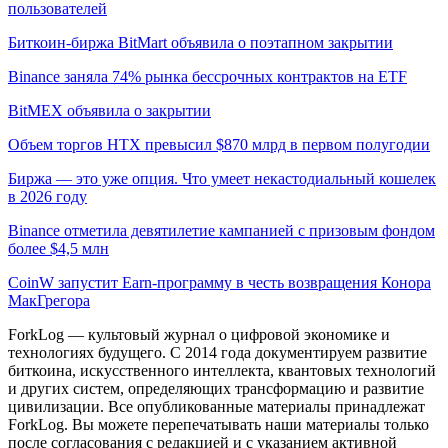
пользователей
Биткоин-биржа BitMart объявила о поэтапном закрытии
Binance заняла 74% рынка бессрочных контрактов на ETF
BitMEX объявила о закрытии
Объем торгов HTX превысил $870 млрд в первом полугодии
Биржа — это уже опция. Что умеет некастодиальный кошелек
в 2026 году
Binance отметила девятилетие кампанией с призовым фондом
более $4,5 млн
CoinW запустит Earn-программу в честь возвращения Конора
МакГрегора
ForkLog — культовый журнал о цифровой экономике и
технологиях будущего. С 2014 года документируем развитие
биткоина, искусственного интеллекта, квантовых технологий
и других систем, определяющих трансформацию и развитие
цивилизации.
Все опубликованные материалы принадлежат
ForkLog. Вы можете перепечатывать наши материалы только
после согласования с редакцией и с указанием активной