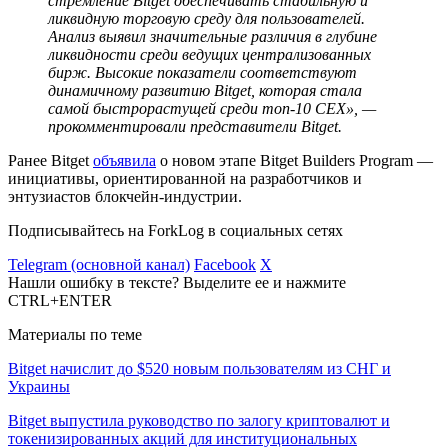
стремление Bitget обеспечивать стабильную и
ликвидную торговую среду для пользователей.
Анализ выявил значительные различия в глубине
ликвидности среди ведущих централизованных
бирж. Высокие показатели соответствуют
динамичному развитию Bitget, которая стала
самой быстрорастущей среди топ-10
CEX
», —
прокомментировали представители Bitget.
Ранее Bitget
объявила
о новом этапе Bitget Builders Program ―
инициативы, ориентированной на разработчиков и
энтузиастов блокчейн-индустрии.
Подписывайтесь на ForkLog в социальных сетях
Telegram (основной канал)
Facebook
X
Нашли ошибку в тексте? Выделите ее и нажмите
CTRL+ENTER
Материалы по теме
Bitget начислит до $520 новым пользователям из СНГ и
Украины
Bitget выпустила руководство по залогу криптовалют и
токенизированных акций для институциональных