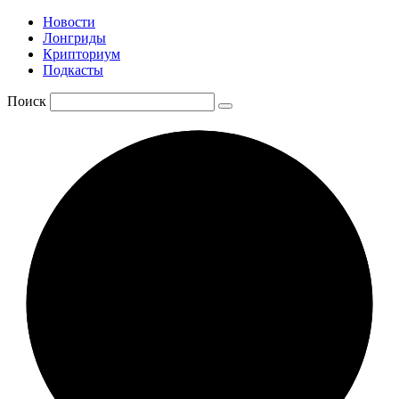
Новости
Лонгриды
Крипториум
Подкасты
Поиск