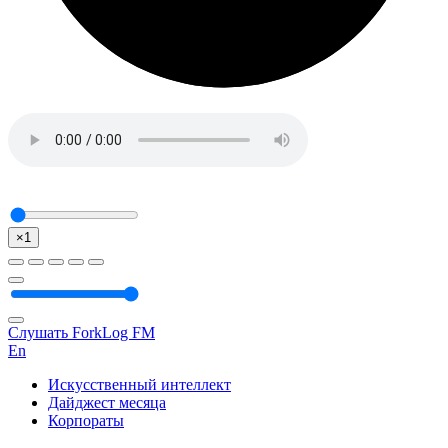
×1
Слушать ForkLog FM
En
Искусственный интеллект
Дайджест месяца
Корпораты