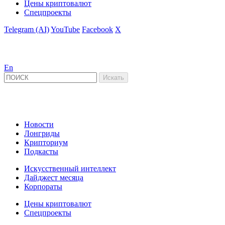
Цены криптовалют
Спецпроекты
Telegram (AI)
YouTube
Facebook
X
En
Новости
Лонгриды
Крипториум
Подкасты
Искусственный интеллект
Дайджест месяца
Корпораты
Цены криптовалют
Спецпроекты