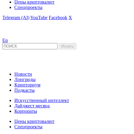
Цены криптовалют
Спецпроекты
Telegram (AI)
YouTube
Facebook
X
En
Новости
Лонгриды
Крипториум
Подкасты
Искусственный интеллект
Дайджест месяца
Корпораты
Цены криптовалют
Спецпроекты