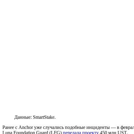
Данные: SmartStake.
Ранее с Anchor уже случались подобные инциденты — в феврал
Luna Foundation Guard (LFG)
передала проекту
450 млн UST.