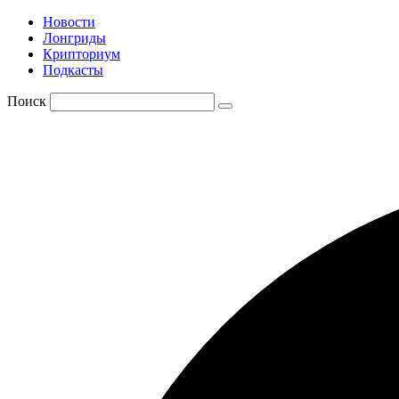
Новости
Лонгриды
Крипториум
Подкасты
Поиск