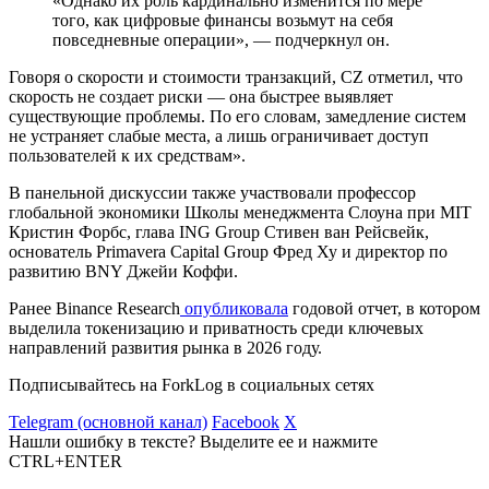
«Однако их роль кардинально изменится по мере
того, как цифровые финансы возьмут на себя
повседневные операции», — подчеркнул он.
Говоря о скорости и стоимости транзакций, CZ отметил, что
скорость не создает риски — она быстрее выявляет
существующие проблемы. По его словам, замедление систем
не устраняет слабые места, а лишь ограничивает доступ
пользователей к их средствам».
В панельной дискуссии также участвовали профессор
глобальной экономики Школы менеджмента Слоуна при MIT
Кристин Форбс, глава ING Group Стивен ван Рейсвейк,
основатель Primavera Capital Group Фред Ху и директор по
развитию BNY Джейи Коффи.
Ранее Binance Research
опубликовала
годовой отчет, в котором
выделила токенизацию и приватность среди ключевых
направлений развития рынка в 2026 году.
Подписывайтесь на ForkLog в социальных сетях
Telegram (основной канал)
Facebook
X
Нашли ошибку в тексте? Выделите ее и нажмите
CTRL+ENTER