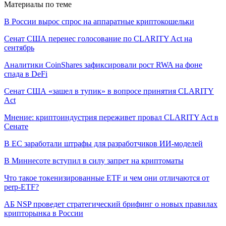
Материалы по теме
В России вырос спрос на аппаратные криптокошельки
Сенат США перенес голосование по CLARITY Act на
сентябрь
Аналитики CoinShares зафиксировали рост RWA на фоне
спада в DeFi
Сенат США «зашел в тупик» в вопросе принятия CLARITY
Act
Мнение: криптоиндустрия переживет провал CLARITY Act в
Сенате
В ЕС заработали штрафы для разработчиков ИИ-моделей
В Миннесоте вступил в силу запрет на криптоматы
Что такое токенизированные ETF и чем они отличаются от
perp-ETF?
АБ NSP проведет стратегический брифинг о новых правилах
крипторынка в России