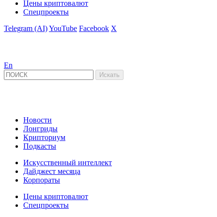
Цены криптовалют
Спецпроекты
Telegram (AI)
YouTube
Facebook
X
En
Новости
Лонгриды
Крипториум
Подкасты
Искусственный интеллект
Дайджест месяца
Корпораты
Цены криптовалют
Спецпроекты