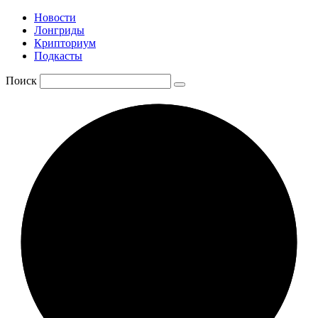
Новости
Лонгриды
Крипториум
Подкасты
Поиск