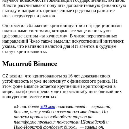
изучают возможность токенизации государственных активов.
Власти рассчитывают получить дополнительную финансовую
выгоду и направить привлеченные средства на развитие
инфраструктуры и рынков.
Он отметил сближение криптоиндустрии с традиционными
платежными системами, которые все чаще используют
цифровые активы «за кулисами». В числе перспективных
направлений Чжао также выделил искусственный интеллект,
указав, что нативной валютой для ИИ-агентов в будущем
станут криптовалюты.
Масштаб Binance
CZ заявил, что криптовалюты за 16 лет доказали свою
устойчивость и уже не исчезнут с финансового рынка. На
этом фоне Binance остается крупнейшей криптобиржей в
мире: платформа превосходит по масштабу пять ближайших
конкурентов вместе взятых.
«У нас более
300 млн
пользователей — вероятно,
больше, чем у любого известного мне банка. По
итогам прошлого года объем торгов на
платформе превысил показатели Шанхайской и
Нью-Йоркской фондовых бирж», — заявил он.