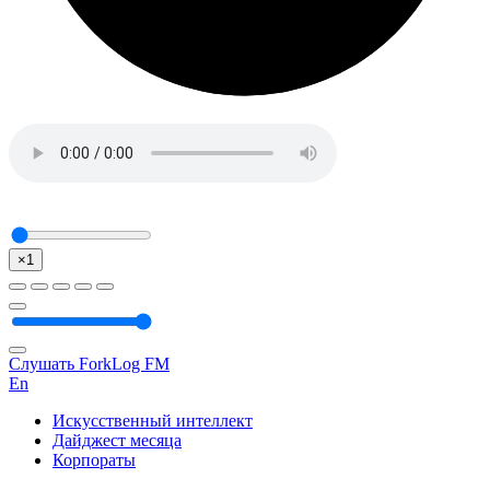
×1
Слушать ForkLog FM
En
Искусственный интеллект
Дайджест месяца
Корпораты