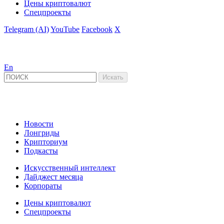
Цены криптовалют
Спецпроекты
Telegram (AI)
YouTube
Facebook
X
En
Новости
Лонгриды
Крипториум
Подкасты
Искусственный интеллект
Дайджест месяца
Корпораты
Цены криптовалют
Спецпроекты