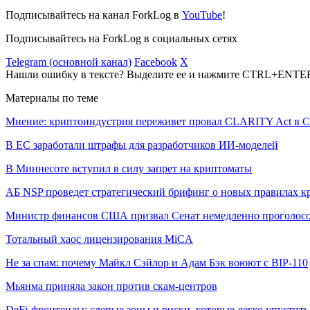
Подписывайтесь на канал ForkLog в
YouTube
!
Подписывайтесь на ForkLog в социальных сетях
Telegram (основной канал)
Facebook
X
Нашли ошибку в тексте? Выделите ее и нажмите CTRL+ENTE
Материалы по теме
Мнение: криптоиндустрия переживет провал CLARITY Act в С
В ЕС заработали штрафы для разработчиков ИИ-моделей
В Миннесоте вступил в силу запрет на криптоматы
АБ NSP проведет стратегический брифинг о новых правилах к
Министр финансов США призвал Сенат немедленно проголосо
Тотальный хаос лицензирования MiCA
Не за спам: почему Майкл Сэйлор и Адам Бэк воюют с BIP-110
Мьянма приняла закон против скам-центров
DeFi-фронтенды: слепые зоны и риски, которые легко упустить