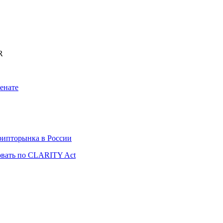
R
енате
рипторынка в России
вать по CLARITY Act