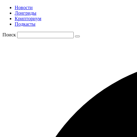
Новости
Лонгриды
Крипториум
Подкасты
Поиск