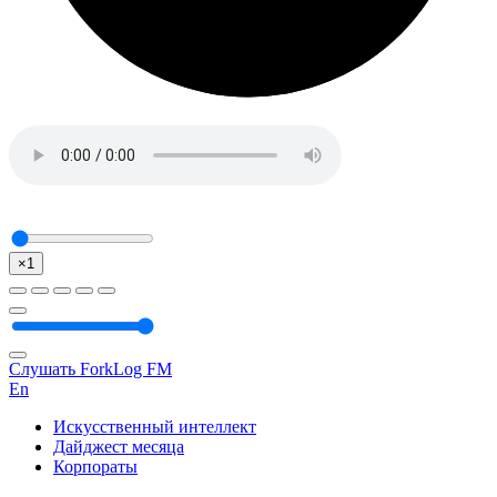
×1
Слушать ForkLog FM
En
Искусственный интеллект
Дайджест месяца
Корпораты