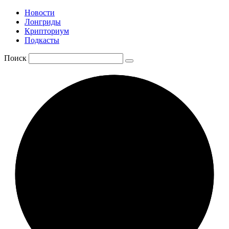
Новости
Лонгриды
Крипториум
Подкасты
Поиск