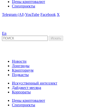
Цены криптовалют
Спецпроекты
Telegram (AI)
YouTube
Facebook
X
En
Новости
Лонгриды
Крипториум
Подкасты
Искусственный интеллект
Дайджест месяца
Корпораты
Цены криптовалют
Спецпроекты