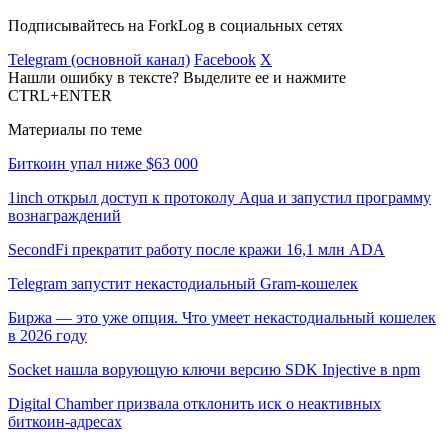
Подписывайтесь на ForkLog в социальных сетях
Telegram (основной канал)
Facebook
X
Нашли ошибку в тексте? Выделите ее и нажмите
CTRL+ENTER
Материалы по теме
Биткоин упал ниже $63 000
1inch открыл доступ к протоколу Aqua и запустил программу
вознаграждений
SecondFi прекратит работу после кражи 16,1 млн ADA
Telegram запустит некастодиальный Gram-кошелек
Биржа — это уже опция. Что умеет некастодиальный кошелек
в 2026 году
Socket нашла ворующую ключи версию SDK Injective в npm
Digital Chamber призвала отклонить иск о неактивных
биткоин-адресах