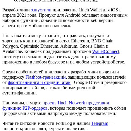
Разработчики
запустили
приложение 1inch Wallet для iOS в
апреле 2021 года. Продукт для Android обладает аналогичным
набором функций, объединяя возможности веб-версии
агрегатора и мобильного кошелька.
Пользователи могут хранить, отправлять, получать и
торговать криптовалютой в сетях Ethereum, BNB Chain,
Polygon, Optimistic Ethereum, Arbitrum, Gnosis Chain и
Avalanche. Кошелек поддерживает протокол
WalletConnect
,
поэтому его можно подключить к децентрализованному
приложению в любом браузере и на любом устройстройстве.
Среди особенностей приложения разработчики выделили
поддержку
Flashbot-транзакций
, защищающих пользователей
от
фронтраннинга и сэндвич-атак
, Google Drive и резервного
копирования файлов, а также биометрической
аутентификации.
Напомним, в марте
проект 1inch Network представил
функцию P2P-ордеров
, которая позволяет производить обмен
цифровыми активами напрямую между пользователями.
Читайте биткоин-новости ForkLog в нашем
Telegram
—
новости криптовалют, курсы и аналитика.