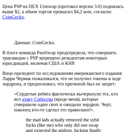
Цена PSP на DEX Uniswap (протокол версии 3.0) поднялась
выше $2, а объем торгов превысил $4,2 млн, согласно
CoinGecko
.
Данные: CoinGecko.
В блоге команда ParaSwap предупредила, что совершать
транзакции с PSP запрещено резидентам некоторых
юрисдикций, включая США и КНР.
Вице-президент по исследованиям американского издания
Ларри Чермак пожаловался, что не получил токены в ходе
эирдропа, и предположил, что причиной был не запрет:
«Сердитые ребята фактически вычеркнули тех, кто
вел
атаку Сибиллы
(вроде меня), которые
совершили один своп и ожидали эирдроп. Черт,
наконец кто-то сделал это правильно!».
the mad lads actually removed the sybil
fucks (like me) who only did one swap
and expected the airdrop. fucking finally