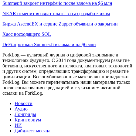
Summer.fi закроет интерфейс после взлома на $6 млн
NEAR отменит возврат платы за газ разработчикам
Биржа AscendEX и сервис Zapper объявили о закрытии
Хаос восходящего SOL
DeFi-протокол Summer.fi взломали на $6 млн
ForkLog — культовый журнал о цифровой экономике и
технологиях будущего. С 2014 года документируем развитие
биткоина, искусственного интеллекта, квантовых технологий
и других систем, определяющих трансформацию и развитие
цивилизации.
Все опубликованные материалы принадлежат
ForkLog. Вы можете перепечатывать наши материалы только
после согласования с редакцией и с указанием активной
ссылки на ForkLog.
Новости
Аудио
Лонгриды
Крипториум
ИИ
Дайджест месяца