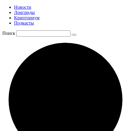
Новости
Лонгриды
Крипториум
Подкасты
Поиск