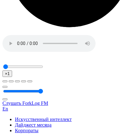
×1
Слушать ForkLog FM
En
Искусственный интеллект
Дайджест месяца
Корпораты