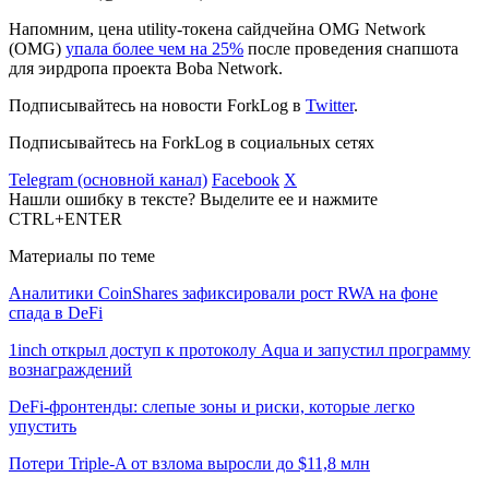
Напомним, цена utility-токена сайдчейна OMG Network
(OMG)
упала более чем на 25%
после проведения снапшота
для эирдропа проекта Boba Network.
Подписывайтесь на новости ForkLog в
Twitter
.
Подписывайтесь на ForkLog в социальных сетях
Telegram (основной канал)
Facebook
X
Нашли ошибку в тексте? Выделите ее и нажмите
CTRL+ENTER
Материалы по теме
Аналитики CoinShares зафиксировали рост RWA на фоне
спада в DeFi
1inch открыл доступ к протоколу Aqua и запустил программу
вознаграждений
DeFi-фронтенды: слепые зоны и риски, которые легко
упустить
Потери Triple-A от взлома выросли до $11,8 млн