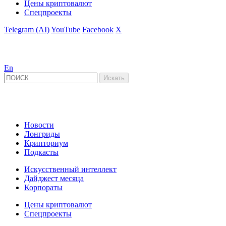
Цены криптовалют
Спецпроекты
Telegram (AI)
YouTube
Facebook
X
En
Новости
Лонгриды
Крипториум
Подкасты
Искусственный интеллект
Дайджест месяца
Корпораты
Цены криптовалют
Спецпроекты