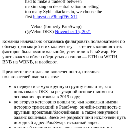
had to make a tradeoff between
maximizing on decentralization or letting
too many Sybil attackers in, we choose the
first.
https://t.co/3hnqfF6uXU
— Velora (formerly ParaSwap)
(@VeloraDEX)
November 15, 2021
Команда изначально отказалась фильтровать пользователей по
объему транзакций и их количеству — степень влияния этих
факторов была «минимальной», уточнили в ParaSwap. Не
учитывался и обмен обернутых активов — ETH на WETH,
BNB на WBNB, и наоборот.
Предпочтение отдавали вовлеченности, отсеивая
пользователей шаг за шагом:
в первую и самую крупную группу вошли те, кто
пользовался DEX на регулярной основе с момента
основания протокола в 2019 году;
во вторую категорию вошли те, чьи кошельки имели
историю транзакций в ParaSwap, ончейн-активность с
другими проектами/блокчейнами, а также ненулевой
баланс кошелька. Здесь же разработчики исключали путь
исходный адрес-ParaSwap- исходный адрес.
в третьей группе учитывались свопы с проектами-