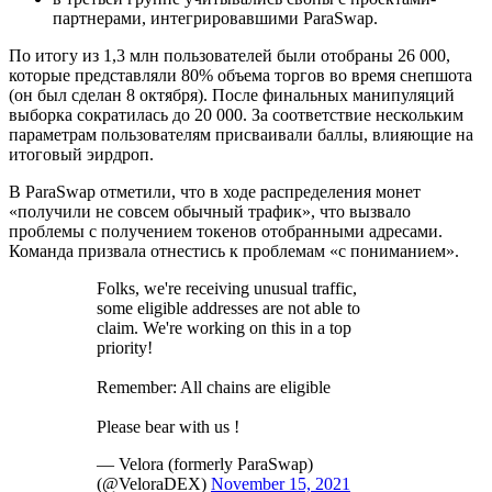
партнерами, интегрировавшими ParaSwap.
По итогу из 1,3 млн пользователей были отобраны 26 000,
которые представляли 80% объема торгов во время снепшота
(он был сделан 8 октября). После финальных манипуляций
выборка сократилась до 20 000. За соответствие нескольким
параметрам пользователям присваивали баллы, влияющие на
итоговый эирдроп.
В ParaSwap отметили, что в ходе распределения монет
«получили не совсем обычный трафик», что вызвало
проблемы с получением токенов отобранными адресами.
Команда призвала отнестись к проблемам «с пониманием».
Folks, we're receiving unusual traffic,
some eligible addresses are not able to
claim. We're working on this in a top
priority!
Remember: All chains are eligible
Please bear with us !
— Velora (formerly ParaSwap)
(@VeloraDEX)
November 15, 2021