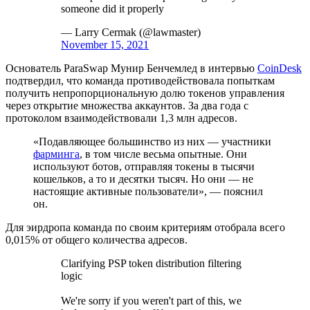
someone did it properly
— Larry Cermak (@lawmaster)
November 15, 2021
Основатель ParaSwap Мунир Бенчемлед в интервью
CoinDesk
подтвердил, что команда противодействовала попыткам
получить непропорциональную долю токенов управления
через открытие множества аккаунтов. За два года с
протоколом взаимодействовали 1,3 млн адресов.
«Подавляющее большинство из них — участники
фарминга
, в том числе весьма опытные. Они
используют ботов, отправляя токены в тысячи
кошельков, а то и десятки тысяч. Но они — не
настоящие активные пользователи», — пояснил
он.
Для эирдропа команда по своим критериям отобрала всего
0,015% от общего количества адресов.
Clarifying PSP token distribution filtering
logic
We're sorry if you weren't part of this, we