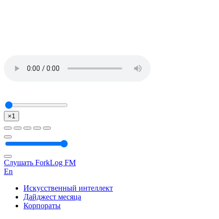
×1
Слушать ForkLog FM
En
Искусственный интеллект
Дайджест месяца
Корпораты