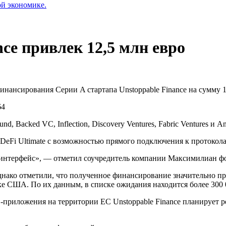
ой экономике.
nce привлек 12,5 млн евро
финансирования Серии A стартапа Unstoppable Finance на сумму 1
64
d, Backed VC, Inflection, Discovery Ventures, Fabric Ventures и A
 DeFi Ultimate с возможностью прямого подключения к протоко
интерфейс», — отметил соучредитель компании Максимилиан ф
однако отметили, что полученное финансирование значительно пр
е США. По их данным, в списке ожидания находится более 300 
-приложения на территории ЕС Unstoppable Finance планирует ре