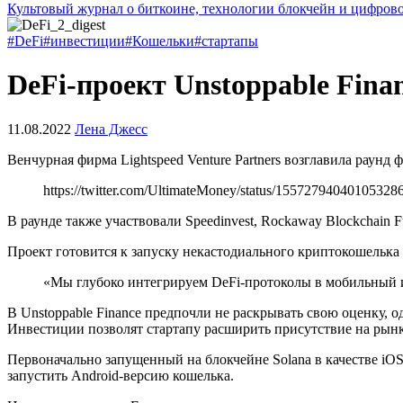
Культовый журнал о биткоине, технологии блокчейн и цифров
#DeFi
#инвестиции
#Кошельки
#стартапы
DeFi-проект Unstoppable Fina
11.08.2022
Лена Джесс
Венчурная фирма Lightspeed Venture Partners возглавила раунд 
https://twitter.com/UltimateMoney/status/15572794040105328
В раунде также участвовали Speedinvest, Rockaway Blockchain Fun
Проект готовится к запуску некастодиального криптокошелька
«Мы глубоко интегрируем DeFi-протоколы в мобильный 
В Unstoppable Finance предпочли не раскрывать свою оценку, 
Инвестиции позволят стартапу расширить присутствие на рынк
Первоначально запущенный на блокчейне Solana в качестве iOS
запустить Android-версию кошелька.