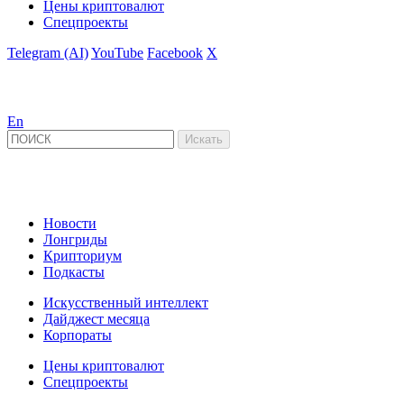
Цены криптовалют
Спецпроекты
Telegram (AI)
YouTube
Facebook
X
En
Новости
Лонгриды
Крипториум
Подкасты
Искусственный интеллект
Дайджест месяца
Корпораты
Цены криптовалют
Спецпроекты