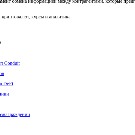
ламент обмена информацией между контрагентами, которые пре
криптовалют, курсы и аналитика.
R
п Conduit
ов
в DeFi
ники
вознаграждений