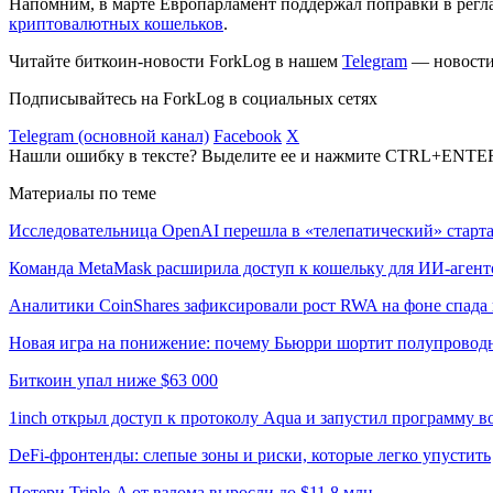
Напомним, в марте Европарламент поддержал поправки в рег
криптовалютных кошельков
.
Читайте биткоин-новости ForkLog в нашем
Telegram
— новости 
Подписывайтесь на ForkLog в социальных сетях
Telegram (основной канал)
Facebook
X
Нашли ошибку в тексте? Выделите ее и нажмите CTRL+ENTE
Материалы по теме
Исследовательница OpenAI перешла в «телепатический» старта
Команда MetaMask расширила доступ к кошельку для ИИ-агент
Аналитики CoinShares зафиксировали рост RWA на фоне спада 
Новая игра на понижение: почему Бьюрри шортит полупровод
Биткоин упал ниже $63 000
1inch открыл доступ к протоколу Aqua и запустил программу 
DeFi-фронтенды: слепые зоны и риски, которые легко упустить
Потери Triple-A от взлома выросли до $11,8 млн