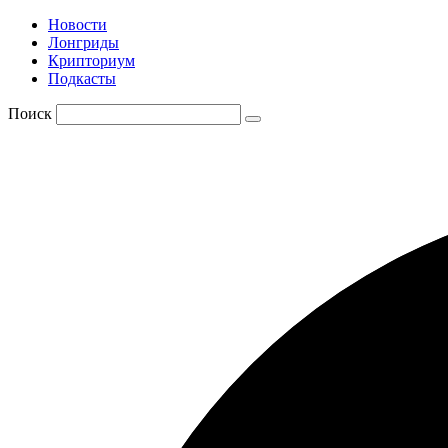
Новости
Лонгриды
Крипториум
Подкасты
Поиск