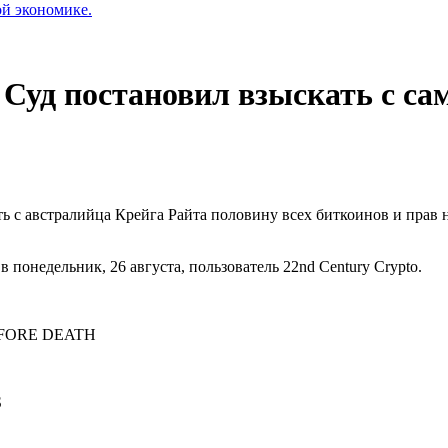
ой экономике.
 Суд постановил взыскать с са
с австралийца Крейга Райта половину всех биткоинов и прав н
 понедельник, 26 августа, пользователь 22nd Century Crypto.
EFORE DEATH
S