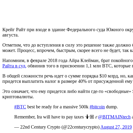
Крейг Райт при входе в здание Федерального суда Южного окр
августа.
Отметим, что до вступления в силу это решение также должно
может. Процесс, впрочем, быстрым, скорее всего не будет, так 
Напомним, в феврале 2018 года Айра Клейман, брат покойного
Райта в суд,
обвинив того в присвоении 1,1 млн BTC, которые
В общей сложности речь идет о сумме порядка $10 млрд, но, к
придется выплатить налог в размере 40% от присужденной ему
Это означает, что ему придется либо найти где-то «свободные»
криптовалюты.
#BTC
best be ready for a massive 500k
#bitcoin
dump.
Remember, Ira will have to pay taxes 🤷🏼♂️
@BITMAINtech
a
— 22nd Century Crypto (@22centurycrypto)
August 27, 2019