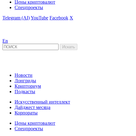
Цены криптовалют
Спецпроекты
Telegram (AI)
YouTube
Facebook
X
En
Новости
Лонгриды
Крипториум
Подкасты
Искусственный интеллект
Дайджест месяца
Корпораты
Цены криптовалют
Спецпроекты