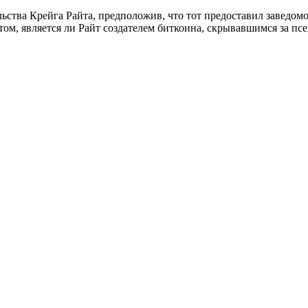
ельства Крейга Райта, предположив, что тот предоставил заведо
 том, является ли Райт создателем биткоина, скрывавшимся за 