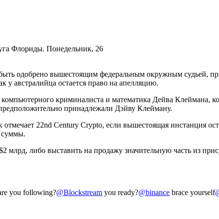
уга Флориды. Понедельник, 26
 быть одобрено вышестоящим федеральным окружным судьей, при
как у австралийца остается право на апелляцию.
 компьютерного криминалиста и математика Дейва Клеймана, ко
 предположительно принадлежали Дэйву Клейману.
ак отмечает 22nd Century Crypto, если вышестоящая инстанция о
 суммы.
 $2 млрд, либо выставить на продажу значительную часть из при
re you following?
@Blockstream
you ready?
@binance
brace yourself
@