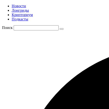
Новости
Лонгриды
Крипториум
Подкасты
Поиск