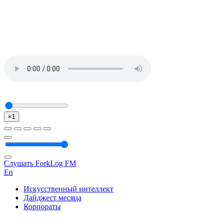
×1
Слушать ForkLog FM
En
Искусственный интеллект
Дайджест месяца
Корпораты