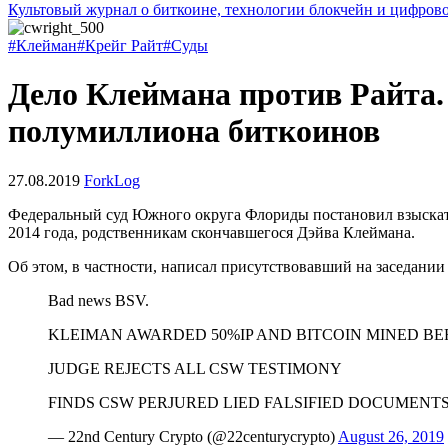
Культовый журнал о биткоине, технологии блокчейн и цифров
#Клейман
#Крейг Райт
#Суды
Дело Клеймана против Райта.
полумиллиона биткоинов
27.08.2019
ForkLog
Федеральный суд Южного округа Флориды постановил взыскать 
2014 года, родственникам скончавшегося Дэйва Клеймана.
Об этом, в частности, написал присутствовавший на заседании в
Bad news BSV.
KLEIMAN AWARDED 50%IP AND BITCOIN MINED B
JUDGE REJECTS ALL CSW TESTIMONY
FINDS CSW PERJURED LIED FALSIFIED DOCUMENT
— 22nd Century Crypto (@22centurycrypto)
August 26, 2019