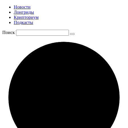
Новости
Лонгриды
Крипториум
Подкасты
Поиск