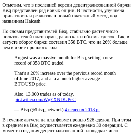
Отметим, что в последней версии децентрализованной биржи
Bisq представлен ряд новых опций. В частности, улучшена
приватность и реализован новый платежный метод под
названием Halcash.
По словам представителей Bisq, стабильно растет число
пользователей платформы, равно как и объемы сделок. Так, в
августе оборот биржи составил 358 BTC, что на 26% больше,
чем в июне прошлого года.
August was a massive month for Bisq, setting a new
record of 358 BTC traded.
That’s a 26% increase over the previous record month
of June 2017, and at a a much higher average
BTC/USD price.
Also, 13,000 trades as of today.
pic.twitter.com/WgEXNDUPeC
— Bisq (@bisq_network)
4 вересня 2018 р.
В течение августа на платформе прошло 926 сделок. При этом
в среднем на Bisq осуществляется ежедневно 30 операций. С
момента создания децентрализованной площадки число