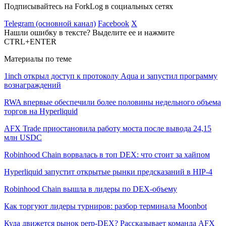
Подписывайтесь на ForkLog в социальных сетях
Telegram (основной канал)
Facebook
X
Нашли ошибку в тексте? Выделите ее и нажмите
CTRL+ENTER
Материалы по теме
1inch открыл доступ к протоколу Aqua и запустил программу
вознаграждений
RWA впервые обеспечили более половины недельного объема
торгов на Hyperliquid
AFX Trade приостановила работу моста после вывода 24,15
млн USDC
Robinhood Chain ворвалась в топ DEX: что стоит за хайпом
Hyperliquid запустит открытые рынки предсказаний в HIP-4
Robinhood Chain вышла в лидеры по DEX-объему
Как торгуют лидеры турниров: разбор терминала Moonbot
Куда движется рынок perp-DEX? Рассказывает команда AFX