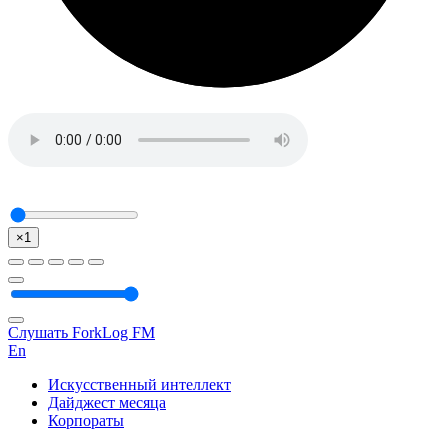
×1
Слушать ForkLog FM
En
Искусственный интеллект
Дайджест месяца
Корпораты