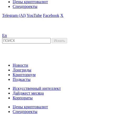
Цены криптовалют
Спецпроекты
Telegram (AI)
YouTube
Facebook
X
En
Новости
Лонгриды
Крипториум
Подкасты
Искусственный интеллект
Дайджест месяца
Корпораты
Цены криптовалют
Спецпроекты