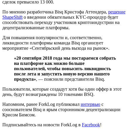
сделок превысило 13 000.
По мнению разработчика Bisq Кристофа Аттендера,
решение
ShapeShift
о введении обязательных KYC-процедур будет
способствовать переходу участников криптоиндустрии на
децентрализованные платформы.
Для повышения популярности и, соответственно,
ликвидности платформы команда Bisq организует
мероприятие «Сентябрьский день выхода на рынок».
«20 сентября 2018 года мы постараемся собрать
на платформе как можно больше
пользователей, чтобы повысить ликвидность
после лета и запустить новую версию нашего
продукта»
, — пояснили представители Bisq.
Пользователи, которые создадут хотя бы один оффер в этот
день, будут вознаграждены 10 токенами BSQ.
Напомним, ранее ForkLog публиковал
интервью
с
сооснователем Bisq и ярым сторонником децентрализации
Крисом Бимсом.
Подписывайтесь на новости ForkLog в
Facebook
!