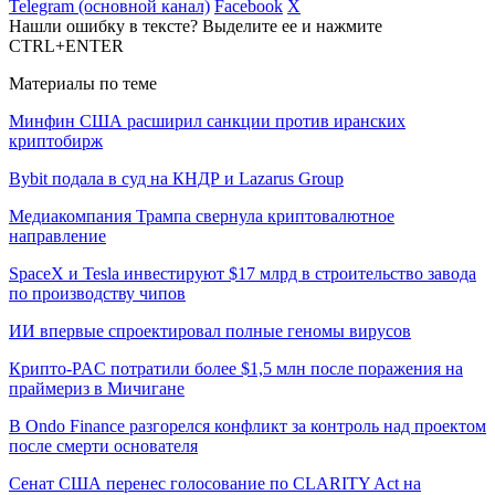
Telegram (основной канал)
Facebook
X
Нашли ошибку в тексте? Выделите ее и нажмите
CTRL+ENTER
Материалы по теме
Минфин США расширил санкции против иранских
криптобирж
Bybit подала в суд на КНДР и Lazarus Group
Медиакомпания Трампа свернула криптовалютное
направление
SpaceX и Tesla инвестируют $17 млрд в строительство завода
по производству чипов
ИИ впервые спроектировал полные геномы вирусов
Крипто-PAC потратили более $1,5 млн после поражения на
праймериз в Мичигане
В Ondo Finance разгорелся конфликт за контроль над проектом
после смерти основателя
Сенат США перенес голосование по CLARITY Act на