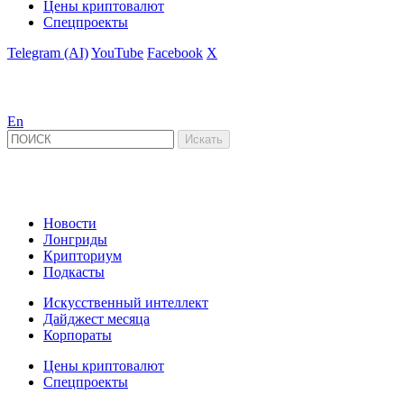
Цены криптовалют
Спецпроекты
Telegram (AI)
YouTube
Facebook
X
En
Новости
Лонгриды
Крипториум
Подкасты
Искусственный интеллект
Дайджест месяца
Корпораты
Цены криптовалют
Спецпроекты