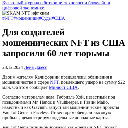
Культовый журнал о биткоине, технологии блокчейн и
цифровой экономике.
#NFT
#мошенники
#Суды
#США
Для создателей
мошеннических NFT из США
запросили 60 лет тюрьмы
23.12.2024
Лена Джесс
Двоим жителям Калифорнии предъявлены обвинения в
мошенничестве в сфере
NFT
, повлекшего ущерб на сумму $22
млн. Об этом сообщает
Минюст США
.
Согласно материалам дела, Габриэль Хэй, известный под
псевдонимами Mr. Handz и Vaultkeeper, и Гэвин Майо,
известный как Gavinm, запустили мошеннические проекты
Vault of Gems и Faceless. Инвесторам обещали высокую
прибыль, демонстрируя поддельные дорожные карты.
Vault of Gems позиционировался как «первый NFT-проект,