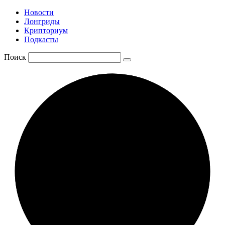
Новости
Лонгриды
Крипториум
Подкасты
Поиск