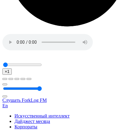
×1
Слушать ForkLog FM
En
Искусственный интеллект
Дайджест месяца
Корпораты