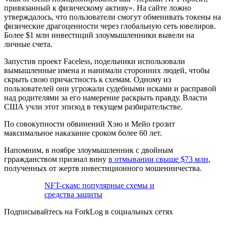
привязанный к физическому активу». На сайте ложно
утверждалось, что пользователи смогут обменивать токены на
физические драгоценности через глобальную сеть ювелиров.
Более $1 млн инвестиций злоумышленники вывели на
личные счета.
Запустив проект Faceless, подельники использовали
вымышленные имена и нанимали сторонних людей, чтобы
скрыть свою причастность к схемам. Одному из
пользователей они угрожали судебными исками и расправой
над родителями за его намерение раскрыть правду. Власти
США учли этот эпизод в текущем разбирательстве.
По совокупности обвинений Хэю и Мейо грозит
максимальное наказание сроком более 60 лет.
Напомним, в ноябре злоумышленник с двойным
грражданством признал вину
в отмывании свыше $73 млн
,
полученных от жертв инвестиционного мошенничества.
NFT-скам: популярные схемы и
средства защиты
Подписывайтесь на ForkLog в социальных сетях