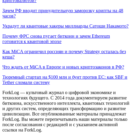
криптовалютой?
Зачем РФ вводит принудительную заморозку крипты на 48
часов?
Украдут ли квантовые хакеры миллиарды Сатоши Накамото?
Почему ФРС снова пугает биткоин и зачем Ethereum
готовится к квантовой эпохе
Как MiCA ограничил россиян и почему Strategy осталась без
кеша?
Что ждать от MiCA в Европе и новых криптозаконов в РФ?
Тюремный стартап на $100 млн и бунт против ЕС: как SBF и
Tether сломали систему
ForkLog — культовый журнал о цифровой экономике и
технологиях будущего. С 2014 года документируем развитие
биткоина, искусственного интеллекта, квантовых технологий
и других систем, определяющих трансформацию и развитие
цивилизации.
Все опубликованные материалы принадлежат
ForkLog. Вы можете перепечатывать наши материалы только
после согласования с редакцией и с указанием активной
ссылки на ForkLog.