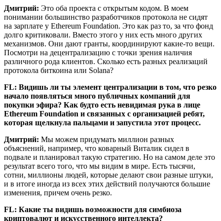
Дмитрий:
Это оба проекта с открытым кодом. В моем
понимании большинство разработчиков протокола не сидят
на зарплате у Ethereum Foundation. Это как раз то, за что фонд
долго критиковали. Вместо этого у них есть много других
механизмов. Они дают гранты, координируют какие-то вещи.
Посмотри на децентрализацию с точки зрения наличия
различного рода клиентов. Сколько есть разных реализаций
протокола биткоина или Solana?
FL: Видишь ли ты элемент централизации в том, что резко
начало появляться много публичных компаний для
покупки эфира? Как будто есть невидимая рука в лице
Ethereum Foundation и связанных с организацией ребят,
которая щелкнула пальцами и запустила этот процесс.
Дмитрий:
Мы можем придумать миллион разных
объяснений, например, что коварный Виталик сидел в
подвале и планировал такую стратегию. Но на самом деле это
результат всего того, что мы видим в мире. Есть тысячи,
сотни, миллионы людей, которые делают свои разные штуки,
и в итоге иногда из всех этих действий получаются большие
изменения, причем очень резко.
FL: Какие ты видишь возможности для симбиоза
криптовалют и искусственного интеллекта?