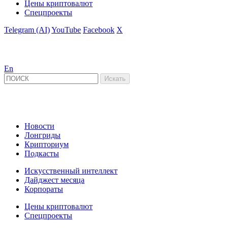
Цены криптовалют
Спецпроекты
Telegram (AI)
YouTube
Facebook
X
En
Новости
Лонгриды
Крипториум
Подкасты
Искусственный интеллект
Дайджест месяца
Корпораты
Цены криптовалют
Спецпроекты