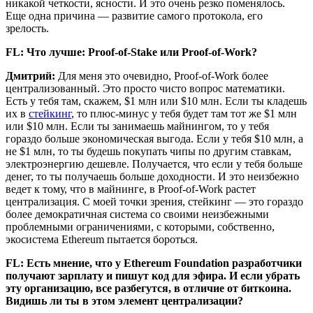
никакой четкости, ясности. И это очень резко поменялось.
Еще одна причина — развитие самого протокола, его
зрелость.
FL: Что лучше: Proof-of-Stake или Proof-of-Work?
Дмитрий:
Для меня это очевидно, Proof-of-Work более
централизованный. Это просто чисто вопрос математики.
Есть у тебя там, скажем, $1 млн или $10 млн. Если ты кладешь
их в
стейкинг
, то плюс-минус у тебя будет там тот же $1 млн
или $10 млн. Если ты занимаешь майнингом, то у тебя
гораздо больше экономическая выгода. Если у тебя $10 млн, а
не $1 млн, то ты будешь покупать чипы по другим ставкам,
электроэнергию дешевле. Получается, что если у тебя больше
денег, то ты получаешь больше доходности. И это неизбежно
ведет к тому, что в майнинге, в Proof-of-Work растет
централизация. С моей точки зрения, стейкинг — это гораздо
более демократичная система со своими неизбежными
проблемными ограничениями, с которыми, собственно,
экосистема Ethereum пытается бороться.
FL: Есть мнение, что у Ethereum Foundation разработчики
получают зарплату и пишут код для эфира. И если убрать
эту организацию, все разбегутся, в отличие от биткоина.
Видишь ли ты в этом элемент централизации?