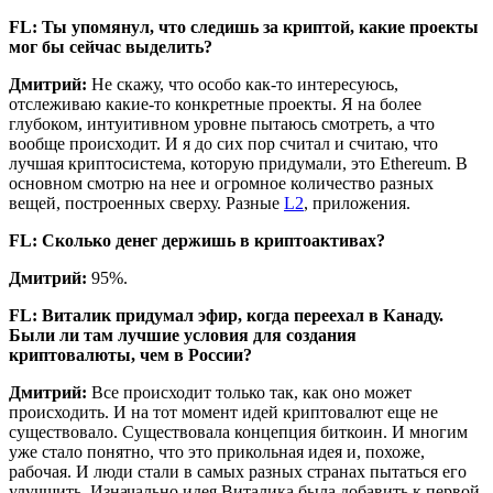
FL: Ты упомянул, что следишь за криптой, какие проекты
мог бы сейчас выделить?
Дмитрий:
Не скажу, что особо как-то интересуюсь,
отслеживаю какие-то конкретные проекты. Я на более
глубоком, интуитивном уровне пытаюсь смотреть, а что
вообще происходит. И я до сих пор считал и считаю, что
лучшая криптосистема, которую придумали, это Ethereum. В
основном смотрю на нее и огромное количество разных
вещей, построенных сверху. Разные
L2
, приложения.
FL: Сколько денег держишь в криптоактивах?
Дмитрий:
95%.
FL: Виталик придумал эфир, когда переехал в Канаду.
Были ли там лучшие условия для создания
криптовалюты, чем в России?
Дмитрий:
Все происходит только так, как оно может
происходить. И на тот момент идей криптовалют еще не
существовало. Существовала концепция биткоин. И многим
уже стало понятно, что это прикольная идея и, похоже,
рабочая. И люди стали в самых разных странах пытаться его
улучшить. Изначально идея Виталика была добавить к первой