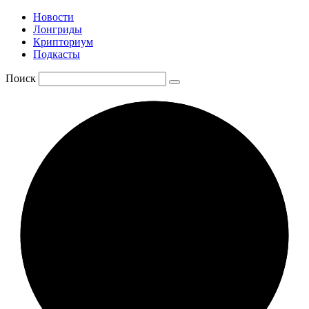
Новости
Лонгриды
Крипториум
Подкасты
Поиск