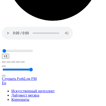
×1
Слушать ForkLog FM
En
Искусственный интеллект
Дайджест месяца
Корпораты