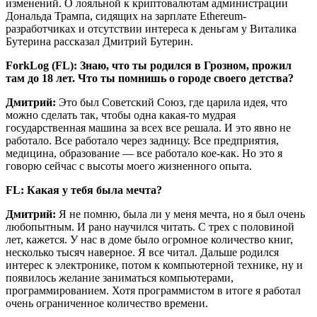
изменений. О лояльной к криптовалютам администрации
Дональда Трампа, сидящих на зарплате Ethereum-
разработчиках и отсутствии интереса к деньгам у Виталика
Бутерина рассказал Дмитрий Бутерин.
ForkLog (FL): Знаю, что ты родился в Грозном, прожил
там до 18 лет. Что ты помнишь о городе своего детства?
Дмитрий:
Это был Советский Союз, где царила идея, что
можно сделать так, чтобы одна какая-то мудрая
государственная машина за всех все решала. И это явно не
работало. Все работало через задницу. Все предприятия,
медицина, образование — все работало кое-как. Но это я
говорю сейчас с высоты моего жизненного опыта.
FL: Какая у тебя была мечта?
Дмитрий:
Я не помню, была ли у меня мечта, но я был очень
любопытным. И рано научился читать. С трех с половиной
лет, кажется. У нас в доме было огромное количество книг,
несколько тысяч наверное. Я все читал. Дальше родился
интерес к электронике, потом к компьютерной технике, ну и
появилось желание заниматься компьютерами,
программированием. Хотя программистом в итоге я работал
очень ограниченное количество времени.