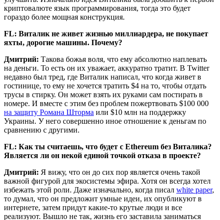
криптовалюте язык программирования, тогда это будет
гораздо более мощная конструкция.
FL: Виталик не живет жизнью миллиардера, не покупает
яхты, дорогие машины. Почему?
Дмитрий:
Такова божья воля, что ему абсолютно наплевать
на деньги. То есть он их уважает, аккуратно тратит. В Twitter
недавно был тред, где Виталик написал, что когда живет в
гостинице, то ему не хочется тратить $4 на то, чтобы отдать
трусы в стирку. Он может взять их руками сам постирать в
номере. И вместе с этим без проблем пожертвовать $100 000
на защиту Романа Шторма
или $10 млн на поддержку
Украины. У него совершенно иное отношение к деньгам по
сравнению с другими.
FL: Как ты считаешь, что будет с Ethereum без Виталика?
Является ли он некой единой точкой отказа в проекте?
Дмитрий:
Я вижу, что он до сих пор является очень такой
важной фигурой для экосистемы эфира. Хотя он всегда хотел
избежать этой роли. Даже изначально, когда писал
white paper
,
то думал, что он предложит умные идеи, их опубликуют в
интернете, затем придут какие-то крутые люди и все
реализуют. Вышло не так, жизнь его заставила заниматься