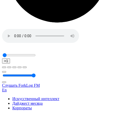
×1
Слушать ForkLog FM
En
Искусственный интеллект
Дайджест месяца
Корпораты