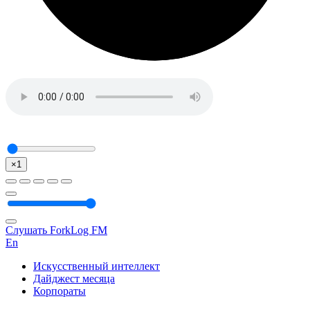
×1
Слушать ForkLog FM
En
Искусственный интеллект
Дайджест месяца
Корпораты