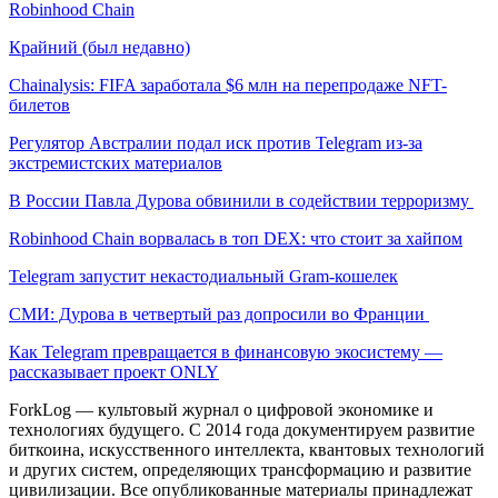
Robinhood Chain
Крайний (был недавно)
Chainalysis: FIFA заработала $6 млн на перепродаже NFT-
билетов
Регулятор Австралии подал иск против Telegram из-за
экстремистских материалов
В России Павла Дурова обвинили в содействии терроризму
Robinhood Chain ворвалась в топ DEX: что стоит за хайпом
Telegram запустит некастодиальный Gram-кошелек
СМИ: Дурова в четвертый раз допросили во Франции
Как Telegram превращается в финансовую экосистему —
рассказывает проект ONLY
ForkLog — культовый журнал о цифровой экономике и
технологиях будущего. С 2014 года документируем развитие
биткоина, искусственного интеллекта, квантовых технологий
и других систем, определяющих трансформацию и развитие
цивилизации.
Все опубликованные материалы принадлежат