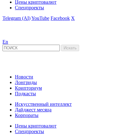
Цены криптовалют
Спецпроекты
Telegram (AI)
YouTube
Facebook
X
En
Новости
Лонгриды
Крипториум
Подкасты
Искусственный интеллект
Дайджест месяца
Корпораты
Цены криптовалют
Спецпроекты