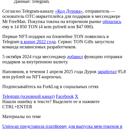
Данные: Telegram.
Согласно Telegram-каналу
«Код Дурова»
, отправитель —
основатель
OTC
-маркетплейса для подарков в мессенджере
Mr FreeMan. Покупка токена на вторичном рынке
обошлась
ему в 14 850 TON (4 млн рублей или $47 000).
Первые NFT-подарки на блокчейне TON появились в
Telegram
в конце 2022 года
. Сервис TON Gifts запустила
команда независимых разработчиков.
5 октября 2024 года мессенджер
добавил
функцию отправки
подарков за внутреннюю валюту.
Напомним, в течения 1 апреля 2025 года Дуров
заработал
95,8
млн рублей на NFT-кирпичах.
Подписывайтесь на ForkLog в социальных сетях
Telegram (основной канал)
Facebook
X
Нашли ошибку в тексте? Выделите ее и нажмите
CTRL+ENTER
Материалы по теме
Uniswap представила платформу для выпуска мем-токенов в