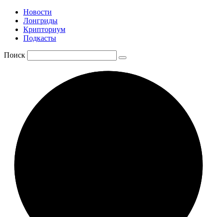
Новости
Лонгриды
Крипториум
Подкасты
Поиск