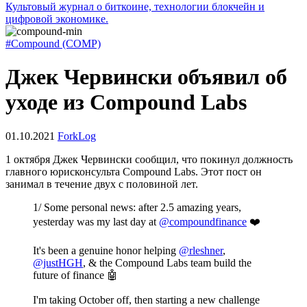
Культовый журнал о биткоине, технологии блокчейн и
цифровой экономике.
#Compound (COMP)
Джек Червински объявил об
уходе из Compound Labs
01.10.2021
ForkLog
1 октября Джек Червински сообщил, что покинул должность
главного юрисконсульта Compound Labs. Этот пост он
занимал в течение двух с половиной лет.
1/ Some personal news: after 2.5 amazing years,
yesterday was my last day at
@compoundfinance
❤️
It's been a genuine honor helping
@rleshner
,
@justHGH
, & the Compound Labs team build the
future of finance 🤖
I'm taking October off, then starting a new challenge