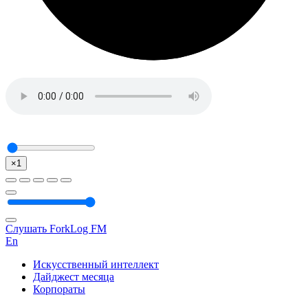
×1
Слушать ForkLog FM
En
Искусственный интеллект
Дайджест месяца
Корпораты