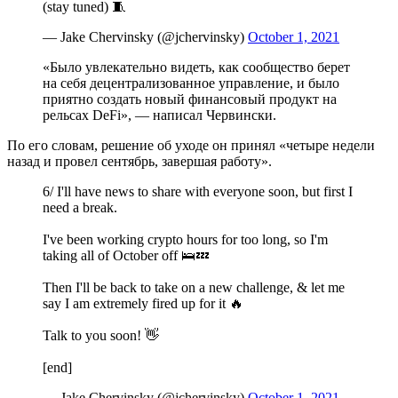
(stay tuned) 🧵
— Jake Chervinsky (@jchervinsky)
October 1, 2021
«Было увлекательно видеть, как сообщество берет
на себя децентрализованное управление, и было
приятно создать новый финансовый продукт на
рельсах DeFi», — написал Червински.
По его словам, решение об уходе он принял «четыре недели
назад и провел сентябрь, завершая работу».
6/ I'll have news to share with everyone soon, but first I
need a break.
I've been working crypto hours for too long, so I'm
taking all of October off 🛌💤
Then I'll be back to take on a new challenge, & let me
say I am extremely fired up for it 🔥
Talk to you soon! 👋
[end]
— Jake Chervinsky (@jchervinsky)
October 1, 2021