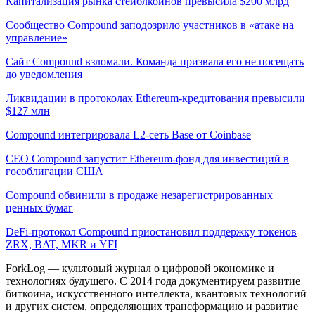
Капитализация рынка стейблкоинов превысила $200 млрд
Сообщество Compound заподозрило участников в «атаке на
управление»
Сайт Compound взломали. Команда призвала его не посещать
до уведомления
Ликвидации в протоколах Ethereum-кредитования превысили
$127 млн
Compound интегрировала L2-сеть Base от Coinbase
CEO Compound запустит Ethereum-фонд для инвестиций в
гособлигации США
Compound обвинили в продаже незарегистрированных
ценных бумаг
DeFi-протокол Compound приостановил поддержку токенов
ZRX, BAT, MKR и YFI
ForkLog — культовый журнал о цифровой экономике и
технологиях будущего. С 2014 года документируем развитие
биткоина, искусственного интеллекта, квантовых технологий
и других систем, определяющих трансформацию и развитие