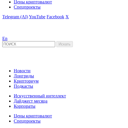
Цены криптовалют
Спецпроекты
Telegram (AI)
YouTube
Facebook
X
En
Новости
Лонгриды
Крипториум
Подкасты
Искусственный интеллект
Дайджест месяца
Корпораты
Цены криптовалют
Спецпроекты