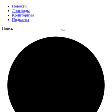
Новости
Лонгриды
Крипториум
Подкасты
Поиск