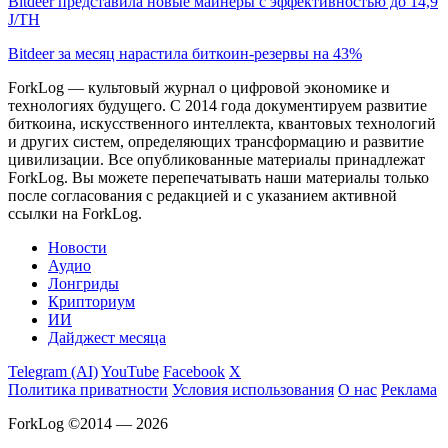
Bitdeer представила новые майнеры с эффективностью до 14,9
J/TH
Bitdeer за месяц нарастила биткоин-резервы на 43%
ForkLog — культовый журнал о цифровой экономике и
технологиях будущего. С 2014 года документируем развитие
биткоина, искусственного интеллекта, квантовых технологий
и других систем, определяющих трансформацию и развитие
цивилизации.
Все опубликованные материалы принадлежат
ForkLog. Вы можете перепечатывать наши материалы только
после согласования с редакцией и с указанием активной
ссылки на ForkLog.
Новости
Аудио
Лонгриды
Крипториум
ИИ
Дайджест месяца
Telegram (AI)
YouTube
Facebook
X
Политика приватности
Условия использования
О нас
Реклама
ForkLog ©2014 — 2026