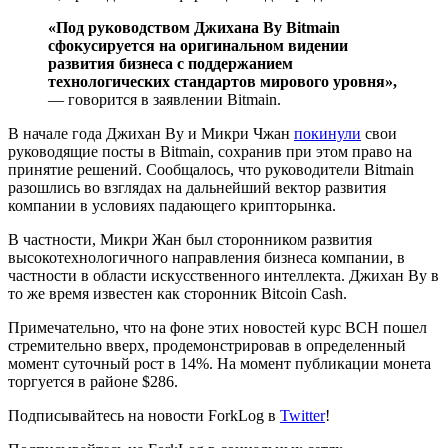
«Под руководством Джихана Ву Bitmain
сфокусируется на оригинальном видении
развития бизнеса с поддержанием
технологических стандартов мирового уровня»,
— говорится в заявлении Bitmain.
В начале года Джихан Ву и Микри Чжан
покинули
свои
руководящие посты в Bitmain, сохранив при этом право на
принятие решений. Сообщалось, что руководители Bitmain
разошлись во взглядах на дальнейший вектор развития
компании в условиях падающего крипторынка.
В частности, Микри Жан был сторонником развития
высокотехнологичного направления бизнеса компании, в
частности в области искусственного интеллекта. Джихан Ву в
то же время известен как сторонник Bitcoin Cash.
Примечательно, что на фоне этих новостей курс BCH пошел
стремительно вверх, продемонстрировав в определенный
момент суточный рост в 14%. На момент публикации монета
торгуется в районе $286.
Подписывайтесь на новости ForkLog в
Twitter
!