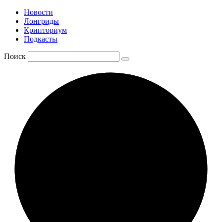
Новости
Лонгриды
Крипториум
Подкасты
Поиск