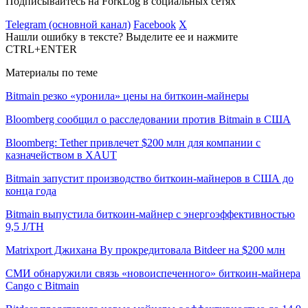
Подписывайтесь на ForkLog в социальных сетях
Telegram (основной канал)
Facebook
X
Нашли ошибку в тексте? Выделите ее и нажмите
CTRL+ENTER
Материалы по теме
Bitmain резко «уронила» цены на биткоин-майнеры
Bloomberg сообщил о расследовании против Bitmain в США
Bloomberg: Tether привлечет $200 млн для компании с
казначейством в XAUT
Bitmain запустит производство биткоин-майнеров в США до
конца года
Bitmain выпустила биткоин-майнер с энергоэффективностью
9,5 J/TH
Matrixport Джихана Ву прокредитовала Bitdeer на $200 млн
СМИ обнаружили связь «новоиспеченного» биткоин-майнера
Cango с Bitmain