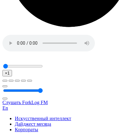
×1
Слушать ForkLog FM
En
Искусственный интеллект
Дайджест месяца
Корпораты