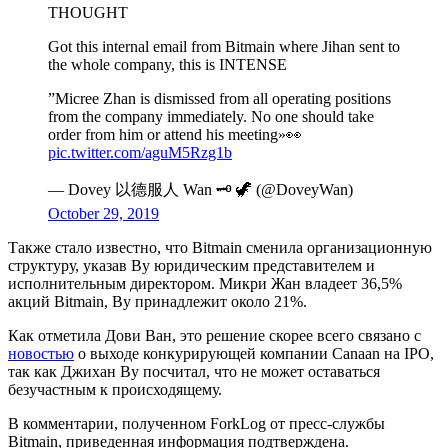
THOUGHT
Got this internal email from Bitmain where Jihan sent to
the whole company, this is INTENSE
”Micree Zhan is dismissed from all operating positions
from the company immediately. No one should take
order from him or attend his meeting»👀
pic.twitter.com/aguM5Rzg1b
— Dovey 以德服人 Wan 🗝 🦖 (@DoveyWan)
October 29, 2019
Также стало известно, что Bitmain сменила организационную
структуру, указав Ву юридическим представителем и
исполнительным директором. Микри Жан владеет 36,5%
акций Bitmain, Ву принадлежит около 21%.
Как отметила Дови Ван, это решение скорее всего связано с
новостью
о выходе конкурирующей компании Canaan на IPO,
так как Джихан Ву посчитал, что не может оставаться
безучастным к происходящему.
В комментарии, полученном ForkLog от пресс-службы
Bitmain, приведенная информация подтверждена.