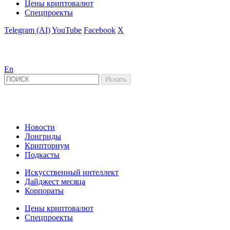
Цены криптовалют
Спецпроекты
Telegram (AI)
YouTube
Facebook
X
En
Новости
Лонгриды
Крипториум
Подкасты
Искусственный интеллект
Дайджест месяца
Корпораты
Цены криптовалют
Спецпроекты