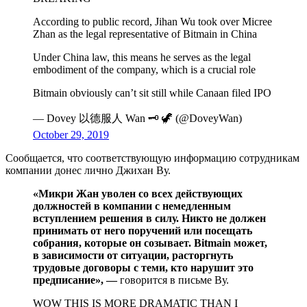
According to public record, Jihan Wu took over Micree
Zhan as the legal representative of Bitmain in China
Under China law, this means he serves as the legal
embodiment of the company, which is a crucial role
Bitmain obviously can’t sit still while Canaan filed IPO
— Dovey 以德服人 Wan 🗝 🦖 (@DoveyWan)
October 29, 2019
Сообщается, что соответствующую информацию сотрудникам
компании донес лично Джихан Ву.
«Микри Жан уволен со всех действующих
должностей в компании с немедленным
вступлением решения в силу. Никто не должен
принимать от него поручений или посещать
собрания, которые он созывает. Bitmain может,
в зависимости от ситуации, расторгнуть
трудовые договоры с теми, кто нарушит это
предписание», —
говорится в письме Ву.
WOW THIS IS MORE DRAMATIC THAN I