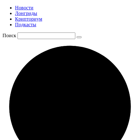
Новости
Лонгриды
Крипториум
Подкасты
Поиск