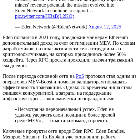
miners' revenue potential, the mission evolved into
Eden Network to continue to support…
pic.twitter.com/HBzBjL2KQt
— Eden Network (@EdenNetwork)
August 12, 2025
Eden появился в 2021 году, предложив майнерам Ethereum
дополнительный доход за счет оптимизации MEV. По словам
разработчиков, на пике активности сеть сотрудничала с
криптодобытчиками, на которых приходилось более 50%
хешрейта. Через
RPC
проекта проходили тысячи транзакций
ежедневно.
После перехода основной сети на
PoS
протокол стал одним из
операторов MEV-Boost и помогал валидаторам повышать
эффективность транзакций. Однако со временем ниша стала
слишком конкурентной, а затраты на поддержание
инфраструктуры — экономически неоправданными.
«Несмотря на первоначальный успех, Eden не
удалось удержать свои позиции в более зрелой
среде MEV», — отметила команда проекта.
Ключевые продукты сети вроде Eden RPC, Eden Bundles,
Mempool Stream и Tx Explain уже остановили работу.