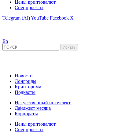
Цены криптовалют
Спецпроекты
Telegram (AI)
YouTube
Facebook
X
En
Новости
Лонгриды
Крипториум
Подкасты
Искусственный интеллект
Дайджест месяца
Корпораты
Цены криптовалют
Спецпроекты