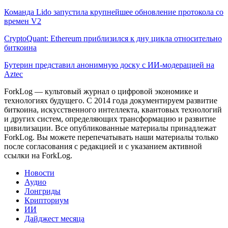
Команда Lido запустила крупнейшее обновление протокола со
времен V2
CryptoQuant: Ethereum приблизился к дну цикла относительно
биткоина
Бутерин представил анонимную доску с ИИ-модерацией на
Aztec
ForkLog — культовый журнал о цифровой экономике и
технологиях будущего. С 2014 года документируем развитие
биткоина, искусственного интеллекта, квантовых технологий
и других систем, определяющих трансформацию и развитие
цивилизации.
Все опубликованные материалы принадлежат
ForkLog. Вы можете перепечатывать наши материалы только
после согласования с редакцией и с указанием активной
ссылки на ForkLog.
Новости
Аудио
Лонгриды
Крипториум
ИИ
Дайджест месяца