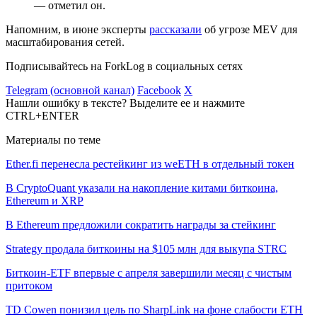
— отметил он.
Напомним, в июне эксперты
рассказали
об угрозе MEV для
масштабирования сетей.
Подписывайтесь на ForkLog в социальных сетях
Telegram (основной канал)
Facebook
X
Нашли ошибку в тексте? Выделите ее и нажмите
CTRL+ENTER
Материалы по теме
Ether.fi перенесла рестейкинг из weETH в отдельный токен
В CryptoQuant указали на накопление китами биткоина,
Ethereum и XRP
В Ethereum предложили сократить награды за стейкинг
Strategy продала биткоины на $105 млн для выкупа STRC
Биткоин-ETF впервые с апреля завершили месяц с чистым
притоком
TD Cowen понизил цель по SharpLink на фоне слабости ETH