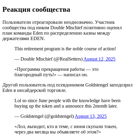
Реакция сообщества
Пользователи отреагировали неоднозначно. Участник
сообщества под ником Double Mischief позитивно оценил
план команды Eden по распределению казны между
держателями EDEN.
This retirement program is the noble course of action!
— Double Mischief (@RealSetters)
August 12, 2025
«Программа прекращения работы — это
благородный путь!» — написал он.
Другой пользователь под псевдонимом Goldstengel заподозрил
Eden в инсайдерской торговле.
Lol so since June people with the knowledge have been
buying up the token and u announce this 2month later.
— Goldstengel (@goldstengel)
August 13, 2025
«Лол, выходит, кто в теме, с июня скупали токен,
через два месяца вы объявляете об этом?»