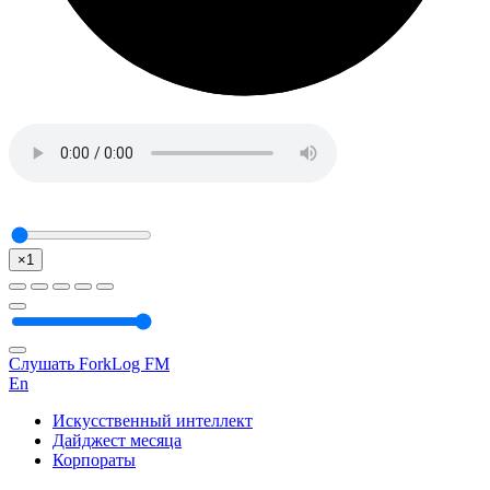
×1
Слушать ForkLog FM
En
Искусственный интеллект
Дайджест месяца
Корпораты