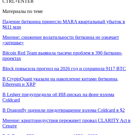
CTRL+ENTER
Материалы по теме
Падение биткоина принесло MARA квартальный убыток в
$611 млн
Мнение: снижение волатильности биткоина не означает
«затишье»
Bitcoin Red Team выявила тысячи проблем в 390 биткоин-
проектах
Block повысила прогноз на 2026 год и сохранила 9117 BTC
В CryptoQuant указали на накопление китами биткоина,
Ethereum и XRP
В Ledger предупредили об ИИ-рисках на фоне взлома
Coldcard
В Dragonfly оценили предотвращение взлома Coldcard в $2
Мнение: криптоиндустрия переживет провал CLARITY Act в
Сенате