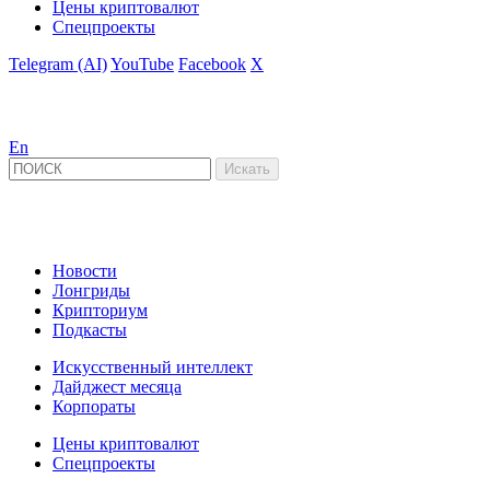
Цены криптовалют
Спецпроекты
Telegram (AI)
YouTube
Facebook
X
En
Новости
Лонгриды
Крипториум
Подкасты
Искусственный интеллект
Дайджест месяца
Корпораты
Цены криптовалют
Спецпроекты