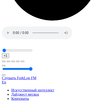
×1
Слушать ForkLog FM
En
Искусственный интеллект
Дайджест месяца
Корпораты