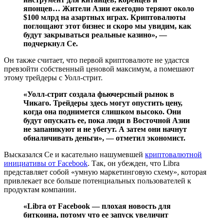
японцев… Жители Азии ежегодно теряют около
$100 млрд на азартных играх. Криптовалюты
поглощают этот бизнес и скоро мы увидим, как
будут закрываться реальные казино», —
подчеркнул Се.
Он также считает, что первой криптовалюте не удастся
превзойти собственный ценовой максимум, а помешают
этому трейдеры с Уолл-стрит.
«Уолл-стрит создала фьючерсный рынок в
Чикаго. Трейдеры здесь могут опустить цену,
когда она поднимется слишком высоко. Они
будут опускать ее, пока люди в Восточной Азии
не запаникуют и не убегут. А затем они начнут
обналичивать деньги», — отметил экономист.
Высказался Се и касательно нашумевшей
криптовалютной
инициативы от Facebook
. Так, он убежден, что Libra
представляет собой «умную маркетинговую схему», которая
привлекает все больше потенциальных пользователей к
продуктам компании.
«Libra от Facebook — плохая новость для
биткоина, потому что ее запуск увеличит