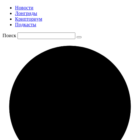
Новости
Лонгриды
Крипториум
Подкасты
Поиск