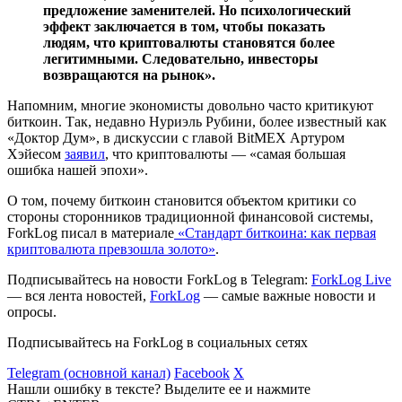
предложение заменителей. Но психологический
эффект заключается в том, чтобы показать
людям, что криптовалюты становятся более
легитимными. Следовательно, инвесторы
возвращаются на рынок».
Напомним, многие экономисты довольно часто критикуют
биткоин. Так, недавно Нуриэль Рубини, более известный как
«Доктор Дум», в дискуссии с главой BitMEX Артуром
Хэйесом
заявил
, что криптовалюты — «самая большая
ошибка нашей эпохи».
О том, почему биткоин становится объектом критики со
стороны сторонников традиционной финансовой системы,
ForkLog писал в материале
«Стандарт биткоина: как первая
криптовалюта превзошла золото»
.
Подписывайтесь на новости ForkLog в Telegram:
ForkLog Live
— вся лента новостей,
ForkLog
— самые важные новости и
опросы.
Подписывайтесь на ForkLog в социальных сетях
Telegram (основной канал)
Facebook
X
Нашли ошибку в тексте? Выделите ее и нажмите