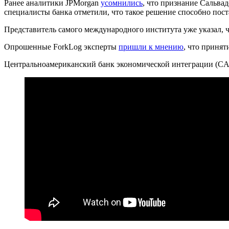
Ранее аналитики JPMorgan
усомнились
, что признание Сальва
специалисты банка отметили, что такое решение способно пост
Представитель самого международного института уже указал,
Опрошенные ForkLog эксперты
пришли к мнению
, что принят
Центральноамериканский банк экономической интеграции (CA