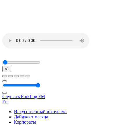
×1
Слушать ForkLog FM
En
Искусственный интеллект
Дайджест месяца
Корпораты