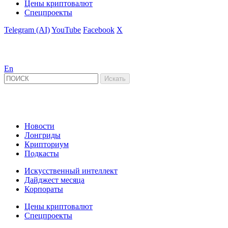
Цены криптовалют
Спецпроекты
Telegram (AI)
YouTube
Facebook
X
En
Новости
Лонгриды
Крипториум
Подкасты
Искусственный интеллект
Дайджест месяца
Корпораты
Цены криптовалют
Спецпроекты