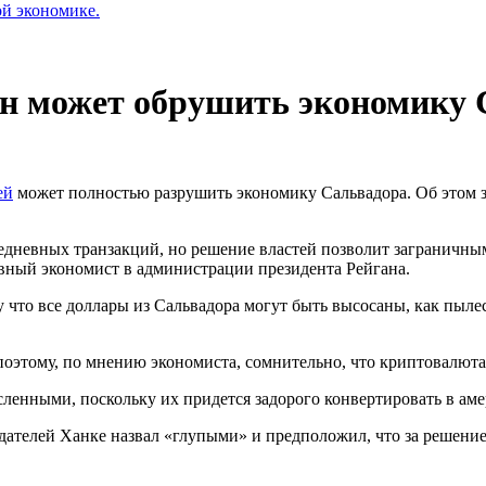
ой экономике.
ин может обрушить экономику
ей
может полностью разрушить экономику Сальвадора. Об этом 
едневных транзакций, но решение властей позволит заграничным
вный экономист в администрации президента Рейгана.
что все доллары из Сальвадора могут быть высосаны, как пылесос
поэтому, по мнению экономиста, сомнительно, что криптовалюта
сленными, поскольку их придется задорого конвертировать в ам
телей Ханке назвал «глупыми» и предположил, что за решением 