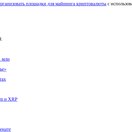
организовать площадки для майнинга криптовалюты
с использов
R
1 млн
ье»
тах
um и XRP
енате