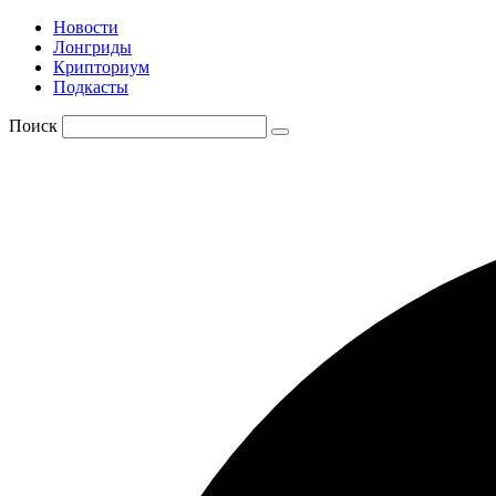
Новости
Лонгриды
Крипториум
Подкасты
Поиск