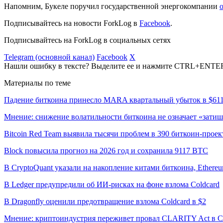
Напомним, Букеле поручил государственной энергокомпании
Подписывайтесь на новости ForkLog в
Facebook
.
Подписывайтесь на ForkLog в социальных сетях
Telegram (основной канал)
Facebook
X
Нашли ошибку в тексте? Выделите ее и нажмите CTRL+ENTE
Материалы по теме
Падение биткоина принесло MARA квартальный убыток в $61
Мнение: снижение волатильности биткоина не означает «затиш
Bitcoin Red Team выявила тысячи проблем в 390 биткоин-проек
Block повысила прогноз на 2026 год и сохранила 9117 BTC
В CryptoQuant указали на накопление китами биткоина, Ethere
В Ledger предупредили об ИИ-рисках на фоне взлома Coldcard
В Dragonfly оценили предотвращение взлома Coldcard в $2
Мнение: криптоиндустрия переживет провал CLARITY Act в С