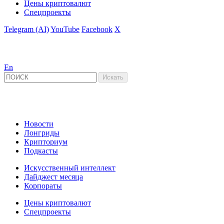
Цены криптовалют
Спецпроекты
Telegram (AI)
YouTube
Facebook
X
En
Новости
Лонгриды
Крипториум
Подкасты
Искусственный интеллект
Дайджест месяца
Корпораты
Цены криптовалют
Спецпроекты