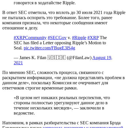
говорится в ходатайстве Ripple.
В ответ SEC отметила, что вплоть до 30 июля 2021 года Ripple
не пыталась оспорить это требование. Более того, ранее
компания признала, что некоторые сообщения имеют
отношение к делу.
#XRPCommunity
#SECGov
v.
#Ripple
#XRP
The
SEC has filed a Letter opposing Ripple’s Motion to
Seal.
pic.twitter.com/FBugE3lS4g
— James K. Filan 🇺🇸🇮🇪 (@FilanLaw)
August 19,
2021
По мнению SEC, сложность процесса, связанного с
раскрытием информации, «не должна представлять проблем в
данном деле», поскольку Комиссия не очерчивает для
ответчиков строгие временные рамки.
«В целом нет никаких реальных перспектив, что
стороны полностью урегулируют данное дело в
течение нескольких месяцев», — заключили в
ведомстве.
Напомним, в рамках разбирательства с SEC компания Брэда
Гарлингхауса также
запросила документы у криптовалютной