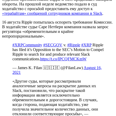
обороты. На прошлой неделе ведомство подало в суд
ходатайство с просьбой предоставить ему доступ к
«терабайтам» сообщений сотрудников компании в Slack
.
16 августа Ripple попыталась оспорить требование Комиссии.
В ходатайстве судье Саре Нетберн компания назвала запрос
регулятора «обременительным и крайне
непропорциональным».
#XRPCommunity
#SECGOV
v.
#Ripple
#XRP
Ripple
has filed it’s Opposition to the SEC’s Motion to Compel
Ripple to search for and produce relevant Slack
communications.
https://t.co/IPCQFMCKmW
— James K. Filan 🇺🇸🇮🇪 (@FilanLaw)
August 16,
2021
«Другие суды, которые рассматривали
аналогичные запросы на раскрытие данных их
Slack, постановили, что раскрытие такой
информации является исключительно
обременительным и дорогостоящим. В случаях,
когда сторона, подающая ходатайство, уже
получила значительное количество данных, они
отклонили соответствующие просьбы», —