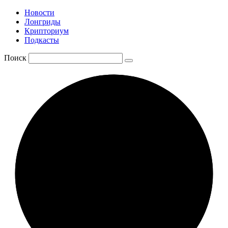
Новости
Лонгриды
Крипториум
Подкасты
Поиск