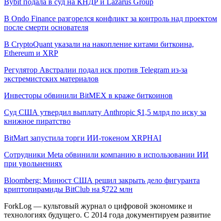
Bybit подала в суд на КНДР и Lazarus Group
В Ondo Finance разгорелся конфликт за контроль над проектом
после смерти основателя
В CryptoQuant указали на накопление китами биткоина,
Ethereum и XRP
Регулятор Австралии подал иск против Telegram из-за
экстремистских материалов
Инвесторы обвинили BitMEX в краже биткоинов
Суд США утвердил выплату Anthropic $1,5 млрд по иску за
книжное пиратство
BitMart запустила торги ИИ-токеном XRPHAI
Сотрудники Meta обвинили компанию в использовании ИИ
при увольнениях
Bloomberg: Минюст США решил закрыть дело фигуранта
криптопирамиды BitClub на $722 млн
ForkLog — культовый журнал о цифровой экономике и
технологиях будущего. С 2014 года документируем развитие