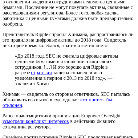
в отношении владения сотрудниками ведомства ценными
бумагами. Последние не могут покупать активы, связанные с
расследованиями регулятора. Более того, любая сделка
работника с ценными бумагами должна быть предварительно
одобрена.
Представитель Ripple спросил Хинмана, распространялось ли
это правило на цифровые активы до 2018 года. Свидетель
некоторое время колебался, а затем ответил «нет».
«До 2018 года SEC не считала цифровые активы
ценными бумагами в отношении этики своих
сотрудников. […] И это хорошо для Ripple в
разрезе
стратегии
защиты справедливого
уведомления в период с 2013 по 2018 год», —
заключил Хоган.
Хинман — свидетель со стороны ответчиков. SEC пыталась
обжаловать его вызов в суд, однако
этот протест был
отклонен
.
Ранее правозащитники организации Empower Oversight
усмотрели конфликт интересов
в действиях бывшего
сотрудника регулятора.
Судебное противостояние Ripple и SEC продолжает набирать