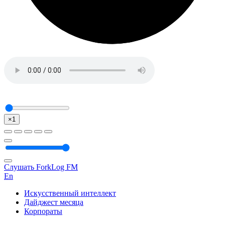
×1
Слушать ForkLog FM
En
Искусственный интеллект
Дайджест месяца
Корпораты