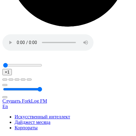
×1
Слушать ForkLog FM
En
Искусственный интеллект
Дайджест месяца
Корпораты