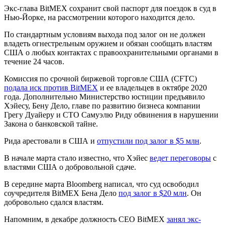
Экс-глава BitMEX сохранит свой паспорт для поездок в суд в
Нью-Йорке, на рассмотрении которого находится дело.
По стандартным условиям выхода под залог он не должен
владеть огнестрельным оружием и обязан сообщать властям
США о любых контактах с правоохранительными органами в
течение 24 часов.
Комиссия по срочной биржевой торговле США (CFTC)
подала иск против BitMEX
и ее владельцев в октябре 2020
года. Дополнительно Министерство юстиции предъявило
Хэйесу, Бену Дело, главе по развитию бизнеса компании
Грегу Дуайеру и CTO Самуэлю Риду обвинения в нарушении
Закона о банковской тайне.
Рида арестовали в США и
отпустили под залог в $5 млн
.
В начале марта стало известно, что Хэйес
ведет переговоры
с
властями США о добровольной сдаче.
В середине марта Bloomberg написал, что суд освободил
соучредителя BitMEX Бена Дело
под залог в $20 млн
. Он
добровольно сдался властям.
Напомним, в декабре должность CEO BitMEX
занял экс-