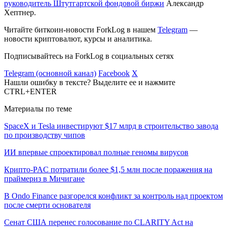
руководитель Штутгартской фондовой биржи
Александр
Хептнер.
Читайте биткоин-новости ForkLog в нашем
Telegram
—
новости криптовалют, курсы и аналитика.
Подписывайтесь на ForkLog в социальных сетях
Telegram (основной канал)
Facebook
X
Нашли ошибку в тексте? Выделите ее и нажмите
CTRL+ENTER
Материалы по теме
SpaceX и Tesla инвестируют $17 млрд в строительство завода
по производству чипов
ИИ впервые спроектировал полные геномы вирусов
Крипто-PAC потратили более $1,5 млн после поражения на
праймериз в Мичигане
В Ondo Finance разгорелся конфликт за контроль над проектом
после смерти основателя
Сенат США перенес голосование по CLARITY Act на