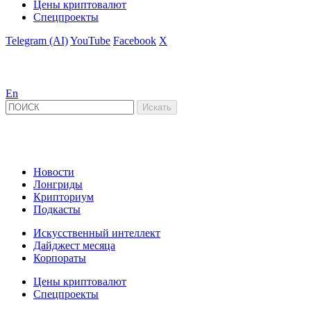
Цены криптовалют
Спецпроекты
Telegram (AI)
YouTube
Facebook
X
En
Новости
Лонгриды
Крипториум
Подкасты
Искусственный интеллект
Дайджест месяца
Корпораты
Цены криптовалют
Спецпроекты