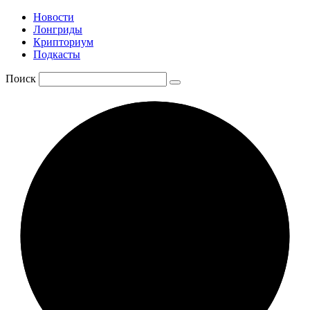
Новости
Лонгриды
Крипториум
Подкасты
Поиск