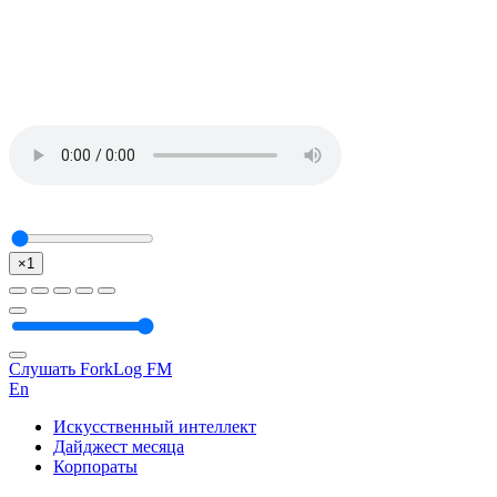
×1
Слушать ForkLog FM
En
Искусственный интеллект
Дайджест месяца
Корпораты