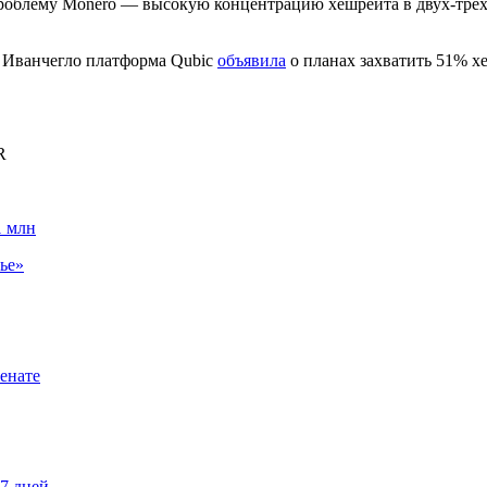
проблему Monero — высокую концентрацию хешрейта в двух-трех
 Иванчегло платформа Qubic
объявила
о планах захватить 51% хе
R
1 млн
ье»
енате
87 дней