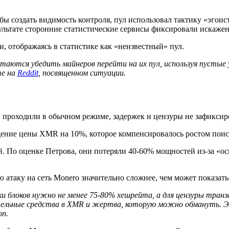
тобы создать видимость контроля, пул использовал тактику «эг
зультате сторонние статистические сервисы фиксировали искаже
и, отображаясь в статистике как «неизвестный» пул.
аются убедить майнеров перейти на их пул, используя пустые у
те на
Reddit
, посвященном ситуации.
и проходили в обычном режиме, задержек и цензуры не зафиксиро
ие цены XMR на 10%, которое компенсировалось ростом поисков
ной. По оценке Петрова, они потеряли 40-60% мощностей из-за «
атаку на сеть Monero значительно сложнее, чем может показать
ки блоков нужно не менее 75-80% хешрейта, а для цензуры тран
льные средства в XMR и жертва, которую можно обмануть. Это
on.