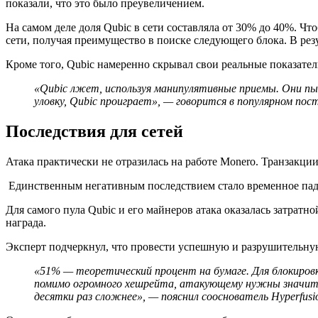
показали, что это было преувеличением.
На самом деле доля Qubic в сети составляла от 30% до 40%. Ч
сети, получая преимущество в поиске следующего блока. В ре
Кроме того, Qubic намеренно скрывал свои реальные показател
«Qubic лжет, используя манипулятивные приемы. Они пыт
уловку, Qubic проиграет», — говорится в популярном пос
Последствия для сетей
Атака практически не отразилась на работе Monero. Транзакци
Единственным негативным последствием стало временное паден
Для самого пула Qubic и его майнеров атака оказалась затрат
награда.
Эксперт подчеркнул, что провести успешную и разрушительную 
«51% — теоретический процент на бумаге. Для блокиров
помимо огромного хешрейта, атакующему нужны значите
десятки раз сложнее», — пояснил сооснователь Hyperfusi