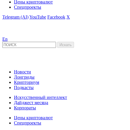
Цены криптовалют
Спецпроекты
Telegram (AI)
YouTube
Facebook
X
En
Новости
Лонгриды
Крипториум
Подкасты
Искусственный интеллект
Дайджест месяца
Корпораты
Цены криптовалют
Спецпроекты