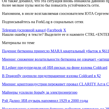
Он также добавил, что эта ситуация вновь обнажила давнюю 
более мелкие пулы могло бы повысить устойчивость сети.
Напомним, в июле возглавляемая сооснователем IOTA Сергеем
Подписывайтесь на ForkLog в социальных сетях
Telegram (основной канал)
Facebook
X
Нашли ошибку в тексте? Выделите ее и нажмите CTRL+ENTE
Материалы по теме
Падение биткоина принесло MARA квартальный убыток в $61
Мнение: снижение волатильности биткоина не означает «затиш
В Ledger предупредили об ИИ-рисках на фоне взлома Coldcard
В Dragonfly оценили предотвращение взлома Coldcard в $2
Мнение: криптоиндустрия переживет провал CLARITY Act в С
Майнеры усилили борьбу за электроэнергию
Рэй Далио: ИИ-пузырь напомнил 1929 и 2000 годы
Исследование: капитуляция биткоин-майнеров затянулась на 2