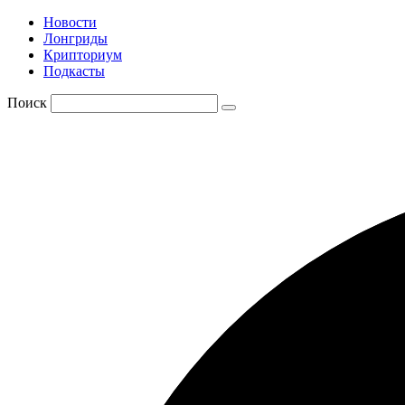
Новости
Лонгриды
Крипториум
Подкасты
Поиск