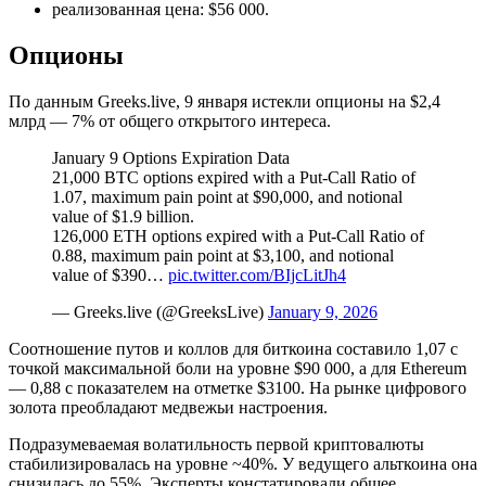
реализованная цена: $56 000.
Опционы
По данным Greeks.live, 9 января истекли опционы на $2,4
млрд — 7% от общего открытого интереса.
January 9 Options Expiration Data
21,000 BTC options expired with a Put-Call Ratio of
1.07, maximum pain point at $90,000, and notional
value of $1.9 billion.
126,000 ETH options expired with a Put-Call Ratio of
0.88, maximum pain point at $3,100, and notional
value of $390…
pic.twitter.com/BIjcLitJh4
— Greeks.live (@GreeksLive)
January 9, 2026
Соотношение путов и коллов для биткоина составило 1,07 с
точкой максимальной боли на уровне $90 000, а для Ethereum
— 0,88 с показателем на отметке $3100. На рынке цифрового
золота преобладают медвежьи настроения.
Подразумеваемая волатильность первой криптовалюты
стабилизировалась на уровне ~40%. У ведущего альткоина она
снизилась до 55%. Эксперты констатировали общее