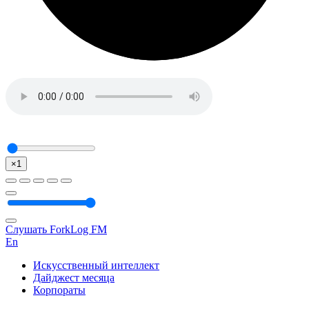
×1
Слушать ForkLog FM
En
Искусственный интеллект
Дайджест месяца
Корпораты