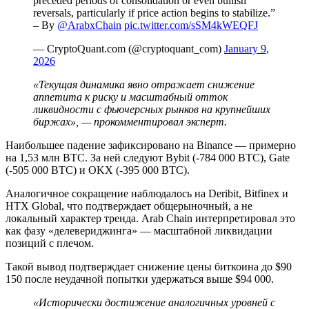
preceded periods of consolidation or even bullish
reversals, particularly if price action begins to stabilize.”
– By
@ArabxChain
pic.twitter.com/sSM4kWEQFJ
— CryptoQuant.com (@cryptoquant_com)
January 9,
2026
«Текущая динамика явно отражает снижение
аппетита к риску и масштабный отток
ликвидности с фьючерсных рынков на крупнейших
биржах», — прокомментировал эксперт.
Наибольшее падение зафиксировано на Binance — примерно
на 1,53 млн BTC. За ней следуют Bybit (-784 000 BTC), Gate
(-505 000 BTC) и OKX (-395 000 BTC).
Аналогичное сокращение наблюдалось на Deribit, Bitfinex и
HTX Global, что подтверждает общерыночный, а не
локальный характер тренда. Arab Chain интерпретировал это
как фазу «делевериджинга» — масштабной ликвидации
позиций с плечом.
Такой вывод подтверждает снижение цены биткоина до $90
150 после неудачной попытки удержаться выше $94 000.
«Исторически достижение аналогичных уровней с