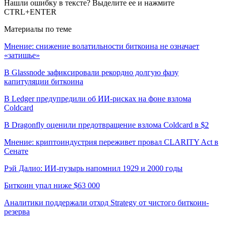
Нашли ошибку в тексте? Выделите ее и нажмите
CTRL+ENTER
Материалы по теме
Мнение: снижение волатильности биткоина не означает
«затишье»
В Glassnode зафиксировали рекордно долгую фазу
капитуляции биткоина
В Ledger предупредили об ИИ-рисках на фоне взлома
Coldcard
В Dragonfly оценили предотвращение взлома Coldcard в $2
Мнение: криптоиндустрия переживет провал CLARITY Act в
Сенате
Рэй Далио: ИИ-пузырь напомнил 1929 и 2000 годы
Биткоин упал ниже $63 000
Аналитики поддержали отход Strategy от чистого биткоин-
резерва