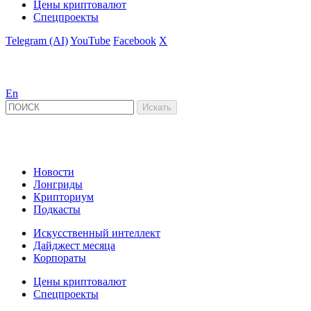
Цены криптовалют
Спецпроекты
Telegram (AI)
YouTube
Facebook
X
En
Новости
Лонгриды
Крипториум
Подкасты
Искусственный интеллект
Дайджест месяца
Корпораты
Цены криптовалют
Спецпроекты