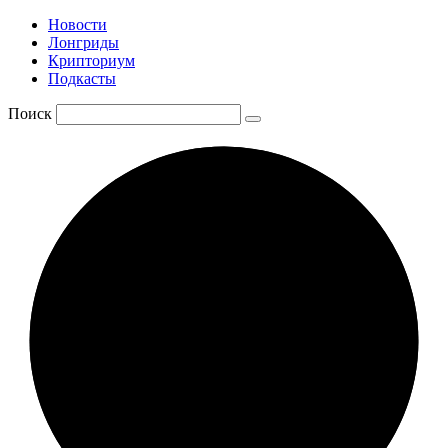
Новости
Лонгриды
Крипториум
Подкасты
Поиск