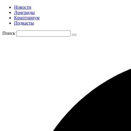
Новости
Лонгриды
Крипториум
Подкасты
Поиск