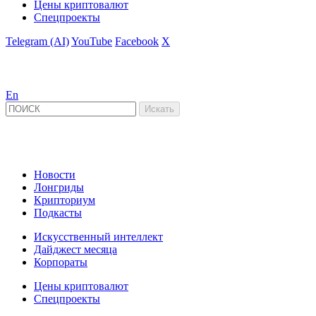
Цены криптовалют
Спецпроекты
Telegram (AI)
YouTube
Facebook
X
En
Новости
Лонгриды
Крипториум
Подкасты
Искусственный интеллект
Дайджест месяца
Корпораты
Цены криптовалют
Спецпроекты