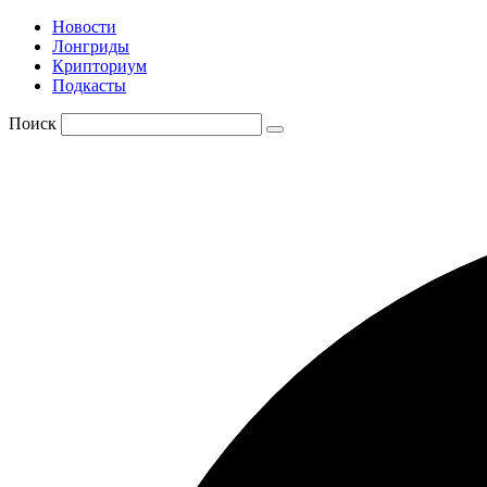
Новости
Лонгриды
Крипториум
Подкасты
Поиск