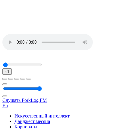
×1
Слушать ForkLog FM
En
Искусственный интеллект
Дайджест месяца
Корпораты