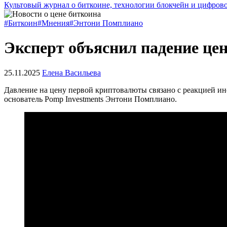
Культовый журнал о биткоине, технологии блокчейн и цифров
#Биткоин
#Мнения
#Энтони Помплиано
Эксперт объяснил падение це
25.11.2025
Елена Васильева
Давление на цену первой криптовалюты связано с реакцией инс
основатель Pomp Investments Энтони Помплиано.