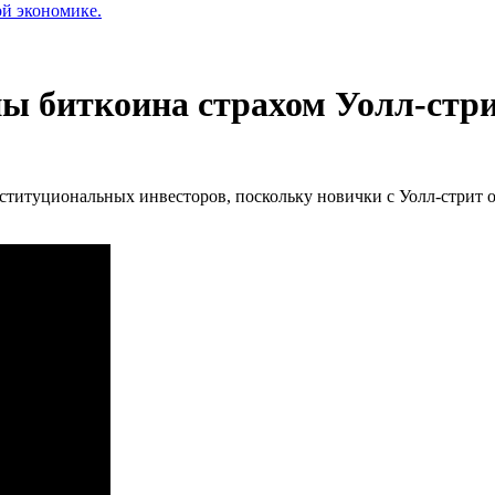
ой экономике.
ны биткоина страхом Уолл-стр
титуциональных инвесторов, поскольку новички с Уолл-стрит ок