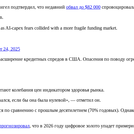
игел подтвердил, что недавний
обвал до $82 000
спровоцировала
n.
 as AI-capex fears collided with a more fragile funding market.
 24, 2025
асширение кредитных спредов в США. Опасения по поводу огро
тают колебания цен индикатором здоровья рынка.
ался, если бы она была нулевой», — отметил он.
ся по сравнению с прошлым десятилетием (70% годовых). Однако
прогнозировал
, что в 2026 году цифровое золото упадет пример