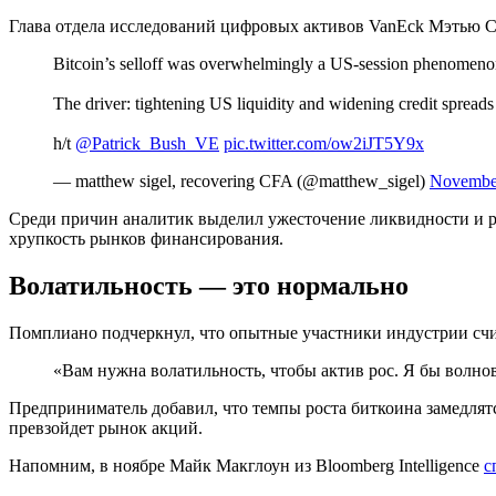
Глава отдела исследований цифровых активов VanEck Мэтью С
Bitcoin’s selloff was overwhelmingly a US-session phenomeno
The driver: tightening US liquidity and widening credit spreads
h/t
@Patrick_Bush_VE
pic.twitter.com/ow2iJT5Y9x
— matthew sigel, recovering CFA (@matthew_sigel)
November
Среди причин аналитик выделил ужесточение ликвидности и р
хрупкость рынков финансирования.
Волатильность — это нормально
Помплиано подчеркнул, что опытные участники индустрии счи
«Вам нужна волатильность, чтобы актив рос. Я бы волнов
Предприниматель добавил, что темпы роста биткоина замедлят
превзойдет рынок акций.
Напомним, в ноябре Майк Макглоун из Bloomberg Intelligence
с