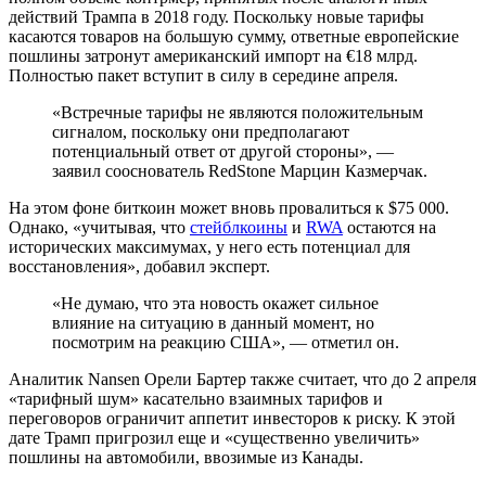
действий Трампа в 2018 году. Поскольку новые тарифы
касаются товаров на большую сумму, ответные европейские
пошлины затронут американский импорт на €18 млрд.
Полностью пакет вступит в силу в середине апреля.
«Встречные тарифы не являются положительным
сигналом, поскольку они предполагают
потенциальный ответ от другой стороны», —
заявил сооснователь RedStone Марцин Казмерчак.
На этом фоне биткоин может вновь провалиться к $75 000.
Однако, «учитывая, что
стейблкоины
и
RWA
остаются на
исторических максимумах, у него есть потенциал для
восстановления», добавил эксперт.
«Не думаю, что эта новость окажет сильное
влияние на ситуацию в данный момент, но
посмотрим на реакцию США», — отметил он.
Аналитик Nansen Орели Бартер также считает, что до 2 апреля
«тарифный шум» касательно взаимных тарифов и
переговоров ограничит аппетит инвесторов к риску. К этой
дате Трамп пригрозил еще и «существенно увеличить»
пошлины на автомобили, ввозимые из Канады.