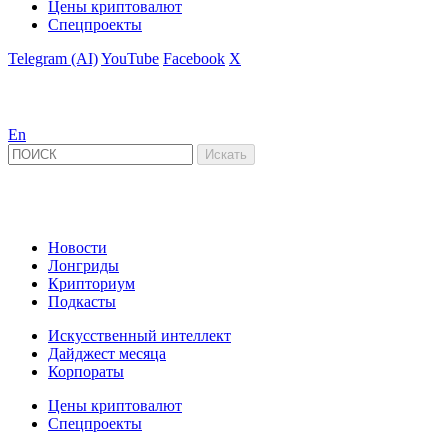
Цены криптовалют
Спецпроекты
Telegram (AI)
YouTube
Facebook
X
En
Новости
Лонгриды
Крипториум
Подкасты
Искусственный интеллект
Дайджест месяца
Корпораты
Цены криптовалют
Спецпроекты