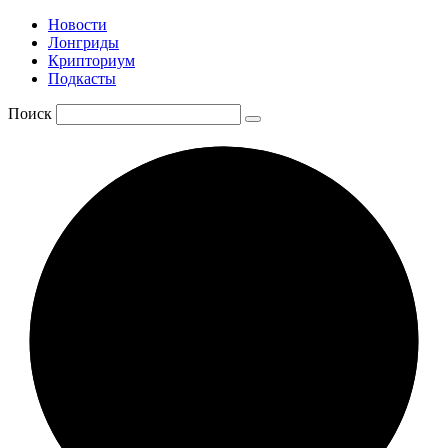
Новости
Лонгриды
Крипториум
Подкасты
Поиск