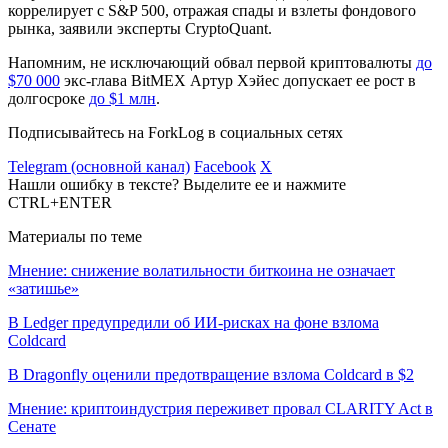
коррелирует с S&P 500, отражая спады и взлеты фондового
рынка, заявили эксперты CryptoQuant.
Напомним, не исключающий обвал первой криптовалюты
до
$70 000
экс-глава BitMEX Артур Хэйес допускает ее рост в
долгосроке
до $1 млн
.
Подписывайтесь на ForkLog в социальных сетях
Telegram (основной канал)
Facebook
X
Нашли ошибку в тексте? Выделите ее и нажмите
CTRL+ENTER
Материалы по теме
Мнение: снижение волатильности биткоина не означает
«затишье»
В Ledger предупредили об ИИ-рисках на фоне взлома
Coldcard
В Dragonfly оценили предотвращение взлома Coldcard в $2
Мнение: криптоиндустрия переживет провал CLARITY Act в
Сенате