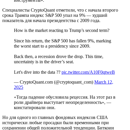
инструменты».
Специалисты CryptoQuant отметили, что с начала второго
срока Трампа индекс S&P 500 упал на 9% — худший
показатель для начала президентства с 2009 года.
How is the market reacting to Trump’s second term?
Since his return, the S&P 500 has fallen 9%, marking
the worst start to a presidency since 2009.
Back then, a recession drove the drop. This time,
uncertainty is in the driver’s seat.
Let's dive into the data ??
pic.twitter.com/A10F0qtweB
— CryptoQuant.com (@cryptoquant_com)
March 12,
2025
«Тогда падение обусловила рецессия. На этот раз в
роли драйвера выступает неопределенность», —
констатировали они.
Но для одного из главных фондовых индексов США
исторически любые просадки были временными при
сохранении общей положительной тенденции. Биткоин