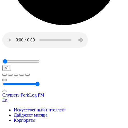
×1
Слушать ForkLog FM
En
Искусственный интеллект
Дайджест месяца
Корпораты