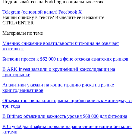
Подписывайтесь на ForkLog в социальных сетях
Telegram (основной канал)
Facebook
X
Нашли ошибку в тексте? Выделите ее и нажмите
CTRL+ENTER
Материалы по теме
Мнение: снижение волатильности биткоина не означает
«затишье»
Биткоин просел к $62 000 на фоне отскока азиатских рынков
В ARK Invest заявили о крупнейшей консолидации на
крипторынке
Аналитики указали на концентрацию риска на рынке
криптодеривативов
Объемы торгов на крипторынке приблизились к минимуму за
три года
В Bitfinex объяснили важность уровня $68 000 для биткоина
В CryptoQuant зафиксировали наращивание позиций биткоин-
китами