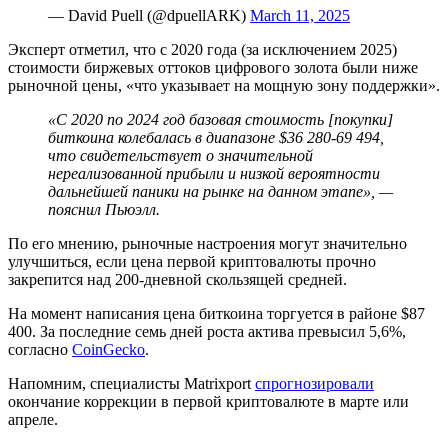
— David Puell (@dpuellARK)
March 11, 2025
Эксперт отметил, что с 2020 года (за исключением 2025)
стоимости биржевых оттоков цифрового золота были ниже
рыночной цены, «что указывает на мощную зону поддержки».
«С 2020 по 2024 год базовая стоимость [покупки]
биткоина колебалась в диапазоне $36 280-69 494,
что свидетельствует о значительной
нереализованной прибыли и низкой вероятности
дальнейшей паники на рынке на данном этапе», —
пояснил Пьюэлл.
По его мнению, рыночные настроения могут значительно
улучшиться, если цена первой криптовалюты прочно
закрепится над 200-дневной скользящей средней.
На момент написания цена биткоина торгуется в районе $87
400. За последние семь дней роста актива превысил 5,6%,
согласно
CoinGecko
.
Напомним, специалисты Matrixport
спрогнозировали
окончание коррекции в первой криптовалюте в марте или
апреле.