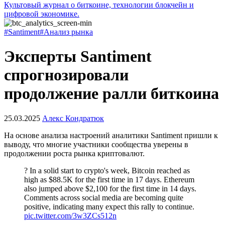
Культовый журнал о биткоине, технологии блокчейн и
цифровой экономике.
#Santiment
#Анализ рынка
Эксперты Santiment
спрогнозировали
продолжение ралли биткоина
25.03.2025
Алекс Кондратюк
На основе анализа настроений аналитики Santiment пришли к
выводу, что многие участники сообщества уверены в
продолжении роста рынка криптовалют.
? In a solid start to crypto's week, Bitcoin reached as
high as $88.5K for the first time in 17 days. Ethereum
also jumped above $2,100 for the first time in 14 days.
Comments across social media are becoming quite
positive, indicating many expect this rally to continue.
pic.twitter.com/3w3ZCs512n