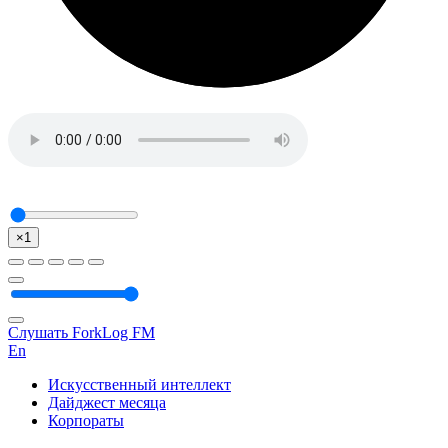
×1
Слушать ForkLog FM
En
Искусственный интеллект
Дайджест месяца
Корпораты