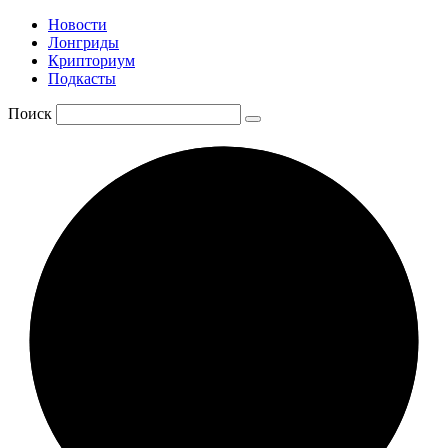
Новости
Лонгриды
Крипториум
Подкасты
Поиск