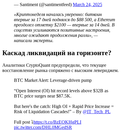
— Santiment (@santimentfeed)
March 24, 2025
«Криптонеделя началась уверенно: биткоин
впервые за 17 дней поднялся до $88 500, а Ethereum
преодолел отметку $2100 — впервые за 14 дней. В
соцсетях усиливаются позитивные настроения,
многие ожидают продолжения ралли», —
написали эксперты.
Каскад ликвидаций на горизонте?
Аналитики CryptoQuant предупредили, что текущее
восстановление рынка сопряжено с высоким левериджем.
BTC Market Alert: Leverage-driven pump
“Open Interest (OI) hit record levels above $32B as
BTC price surges near $87.5K.
But here's the catch: High OI + Rapid Price Increase =
Risk of Liquidation Cascades!” – By
@IT_Tech_PL
Full post ⤵️
https://t.co/BzEOKHgPLI
pic.twitter.com/DHL0MGedSR