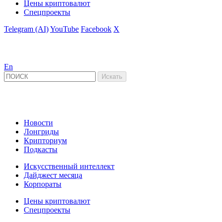
Цены криптовалют
Спецпроекты
Telegram (AI)
YouTube
Facebook
X
En
Новости
Лонгриды
Крипториум
Подкасты
Искусственный интеллект
Дайджест месяца
Корпораты
Цены криптовалют
Спецпроекты