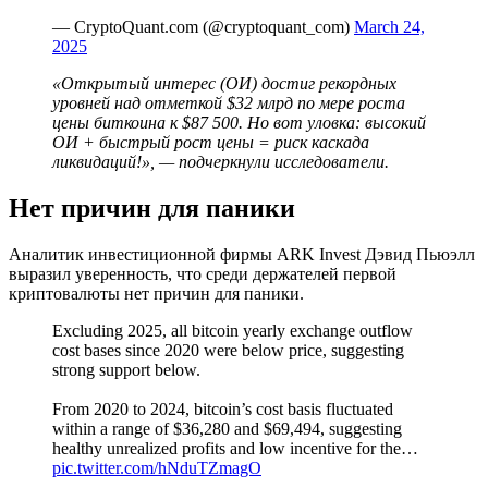
— CryptoQuant.com (@cryptoquant_com)
March 24,
2025
«Открытый интерес (ОИ) достиг рекордных
уровней над отметкой $32 млрд по мере роста
цены биткоина к $87 500. Но вот уловка: высокий
ОИ + быстрый рост цены = риск каскада
ликвидаций!», — подчеркнули исследователи.
Нет причин для паники
Аналитик инвестиционной фирмы ARK Invest Дэвид Пьюэлл
выразил уверенность, что среди держателей первой
криптовалюты нет причин для паники.
Excluding 2025, all bitcoin yearly exchange outflow
cost bases since 2020 were below price, suggesting
strong support below.
From 2020 to 2024, bitcoin’s cost basis fluctuated
within a range of $36,280 and $69,494, suggesting
healthy unrealized profits and low incentive for the…
pic.twitter.com/hNduTZmagO