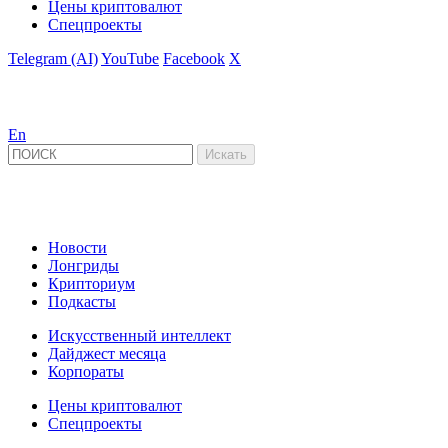
Цены криптовалют
Спецпроекты
Telegram (AI)
YouTube
Facebook
X
En
Новости
Лонгриды
Крипториум
Подкасты
Искусственный интеллект
Дайджест месяца
Корпораты
Цены криптовалют
Спецпроекты