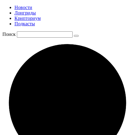
Новости
Лонгриды
Крипториум
Подкасты
Поиск