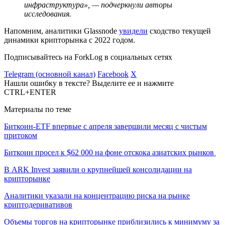
инфраструктура», — подчеркнули авторы
исследования.
Напомним, аналитики Glassnode
увидели
сходство текущей
динамики крипторынка с 2022 годом.
Подписывайтесь на ForkLog в социальных сетях
Telegram (основной канал)
Facebook
X
Нашли ошибку в тексте? Выделите ее и нажмите
CTRL+ENTER
Материалы по теме
Биткоин-ETF впервые с апреля завершили месяц с чистым
притоком
Биткоин просел к $62 000 на фоне отскока азиатских рынков
В ARK Invest заявили о крупнейшей консолидации на
крипторынке
Аналитики указали на концентрацию риска на рынке
криптодеривативов
Объемы торгов на крипторынке приблизились к минимуму за