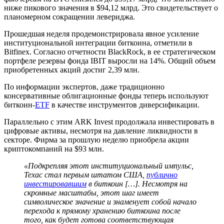
ниже пикового значения в $94,12 млрд. Это свидетельствует о
планомерном сокращении левериджа.
Прошедшая неделя продемонстрировала явное усиление
институциональной интеграции биткоина, отметили в
Bitfinex. Согласно отчетности BlackRock, в ее стратегическом
портфеле резервы фонда IBIT выросли на 14%. Общий объем
приобретенных акций достиг 2,39 млн.
По информации экспертов, даже традиционно
консервативные облигационные фонды теперь используют
биткоин-
ETF
в качестве инструментов диверсификации.
Параллельно с этим ARK Invest продолжала инвестировать в
цифровые активы, несмотря на давление ликвидности в
секторе. Фирма за прошлую неделю приобрела акции
криптокомпаний на $93 млн.
«Подкрепляя этот институциональный импульс,
Техас стал первым штатом США,
публично
инвестировавшим
в биткоин […]. Несмотря на
скромные масштабы, этот шаг имеет
символическое значение и знаменует собой начало
перехода к прямому хранению биткоина после
того, как будет готова соответствующая