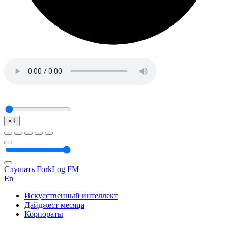
×1
Слушать ForkLog FM
En
Искусственный интеллект
Дайджест месяца
Корпораты