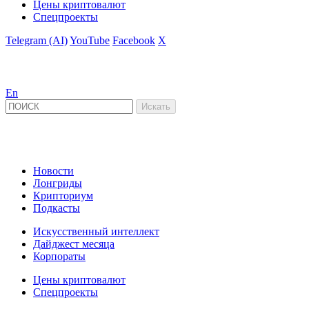
Цены криптовалют
Спецпроекты
Telegram (AI)
YouTube
Facebook
X
En
Новости
Лонгриды
Крипториум
Подкасты
Искусственный интеллект
Дайджест месяца
Корпораты
Цены криптовалют
Спецпроекты