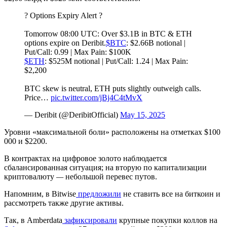
? Options Expiry Alert ?
Tomorrow 08:00 UTC: Over $3.1B in BTC & ETH
options expire on Deribit.
$BTC
: $2.66B notional |
Put/Call: 0.99 | Max Pain: $100K
$ETH
: $525M notional | Put/Call: 1.24 | Max Pain:
$2,200
BTC skew is neutral, ETH puts slightly outweigh calls.
Price…
pic.twitter.com/jBj4C4tMvX
— Deribit (@DeribitOfficial)
May 15, 2025
Уровни
«максимальной боли»
расположены на отметках $100
000 и $2200.
В контрактах на цифровое золото наблюдается
сбалансированная ситуация; на вторую по капитализации
криптовалюту
—
небольшой перевес путов.
Напомним, в Bitwise
предложили
не ставить все на биткоин и
рассмотреть также другие активы.
Так, в Amberdata
зафиксировали
крупные покупки коллов на