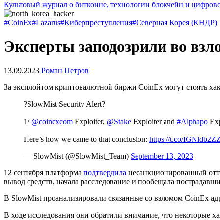
Культовый журнал о биткоине, технологии блокчейн и цифров
#CoinEx
#Lazarus
#Киберпреступления
#Северная Корея (КНДР)
Эксперты заподозрили во взло
13.09.2023
Роман Петров
За эксплойтом криптовалютной биржи CoinEx могут стоять ха
?SlowMist Security Alert?
1/
@coinexcom
Exploiter,
@Stake
Exploiter and
#Alphapo
Exp
Here’s how we came to that conclusion:
https://t.co/IGNldb2Z
— SlowMist (@SlowMist_Team)
September 13, 2023
12 сентября платформа
подтвердила
несанкционированный отто
вывод средств, начала расследование и пообещала пострадав
В SlowMist проанализировали связанные со взломом CoinEx адр
В ходе исследования они обратили внимание, что некоторые 