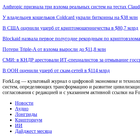
Anthropic признала три взлома реальных систем на тестах Claud
У владельцев кошельков Coldcard украли биткоины на $38 млн
В США оценили ущерб от криптомошенничества в $80,7 млрд
Blockaid назвала первое полугодие рекордным по криптовзлом
Потери Triple-A от взлома выросли до $11,8 млн
СМИ: в КНДР арестовали ИТ-специалистов за отмывание госср
В ООН оценили ущерб от скам-сетей в $114 млрд
ForkLog — культовый журнал о цифровой экономике и технолог
систем, определяющих трансформацию и развитие цивилизаци
согласования с редакцией и с указанием активной ссылки на Fo
Новости
Аудио
Лонгриды
Крипториум
ИИ
Дайджест месяца