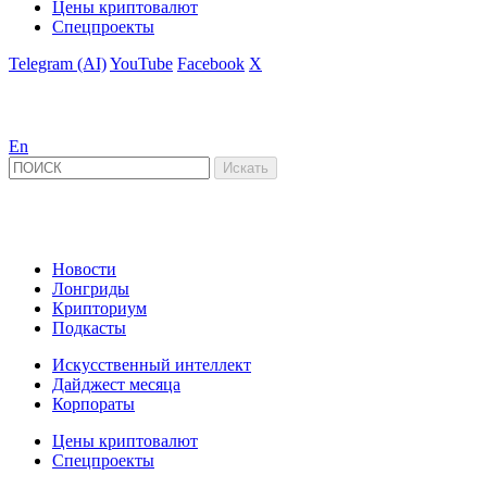
Цены криптовалют
Спецпроекты
Telegram (AI)
YouTube
Facebook
X
En
Новости
Лонгриды
Крипториум
Подкасты
Искусственный интеллект
Дайджест месяца
Корпораты
Цены криптовалют
Спецпроекты