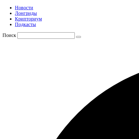
Новости
Лонгриды
Крипториум
Подкасты
Поиск