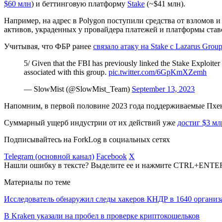
$60 млн
) и беттинговую платформу
Stake
(~$41 млн).
Например, на адрес в Polygon поступили средства от взломов 
активов, украденных у провайдера платежей и платформы став
Учитывая, что
ФБР
ранее
связало атаку на Stake с Lazarus Grou
5/ Given that the FBI has previously linked the Stake Exploite
associated with this group.
pic.twitter.com/6GpKmXZemh
— SlowMist (@SlowMist_Team)
September 13, 2023
Напомним, в первой половине 2023 года поддерживаемые Пх
Суммарный ущерб индустрии от их действий уже
достиг $3 мл
Подписывайтесь на ForkLog в социальных сетях
Telegram (основной канал)
Facebook
X
Нашли ошибку в тексте? Выделите ее и нажмите CTRL+ENTE
Материалы по теме
Исследователь обнаружил следы хакеров КНДР в 1640 организ
В Kraken указали на пробел в проверке криптокошельков