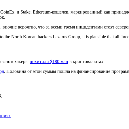
и CoinEx, и Stake. Ethereum-кошелек, маркированный как принад
ок.
p
, вполне вероятно, что за всеми тремя инцидентами стоят север
r to the North Korean hackers Lazarus Group, it is plausible that all 
еньяном хакеры
похитили $180 млн
в криптовалютах.
рд
. Половина от этой суммы пошла на финансирование программ
R
ациях