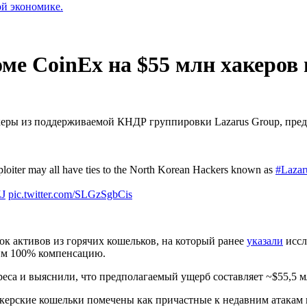
ой экономике.
ме CoinEx на $55 млн хакеров 
керы из поддерживаемой КНДР группировки Lazarus Group, пре
loiter may all have ties to the North Korean Hackers known as
#Lazar
ZJ
pic.twitter.com/SLGzSgbCis
к активов из горячих кошельков, на который ранее
указали
иссл
шим 100% компенсацию.
еса и выяснили, что предполагаемый ущерб составляет ~$55,5 м
хакерские кошельки помечены как причастные к недавним атака