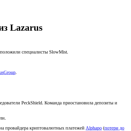
из Lazarus
дположили специалисты SlowMist.
usGroup
.
едователи PeckShield. Команда приостановила депозиты и
лн.
м на провайдера криптовалютных платежей
Alphapo
(
потери до