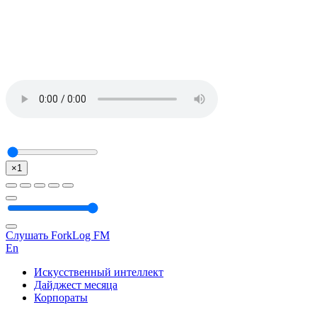
×1
Слушать ForkLog FM
En
Искусственный интеллект
Дайджест месяца
Корпораты