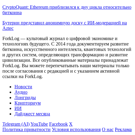
CryptoQuant: Ethereum приблизился к дну цикла относительно
биткоина
Бутерин представил анонимную доску с ИИ-модерацией на
Aztec
ForkLog — культовый журнал о цифровой экономике и
технологиях будущего. С 2014 года документируем развитие
биткоина, искусственного интеллекта, квантовых технологий
и других систем, определяющих трансформацию и развитие
цивилизации.
Все опубликованные материалы принадлежат
ForkLog. Вы можете перепечатывать наши материалы только
после согласования с редакцией и с указанием активной
ссылки на ForkLog.
Новости
Аудио
Лонгриды
Крипториум
ИИ
Дайджест месяца
Telegram (AI)
YouTube
Facebook
X
Политика приватности
Условия использования
О нас
Реклама