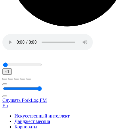
×1
Слушать ForkLog FM
En
Искусственный интеллект
Дайджест месяца
Корпораты