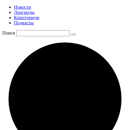
Новости
Лонгриды
Крипториум
Подкасты
Поиск