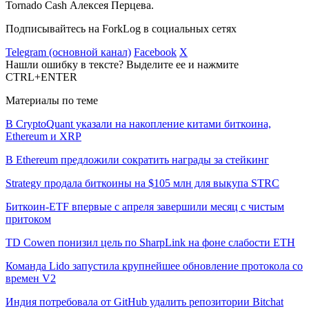
Tornado Cash Алексея Перцева.
Подписывайтесь на ForkLog в социальных сетях
Telegram (основной канал)
Facebook
X
Нашли ошибку в тексте? Выделите ее и нажмите
CTRL+ENTER
Материалы по теме
В CryptoQuant указали на накопление китами биткоина,
Ethereum и XRP
В Ethereum предложили сократить награды за стейкинг
Strategy продала биткоины на $105 млн для выкупа STRC
Биткоин-ETF впервые с апреля завершили месяц с чистым
притоком
TD Cowen понизил цель по SharpLink на фоне слабости ETH
Команда Lido запустила крупнейшее обновление протокола со
времен V2
Индия потребовала от GitHub удалить репозитории Bitchat