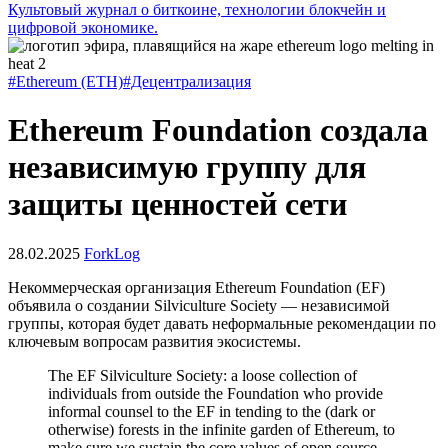
Культовый журнал о биткоине, технологии блокчейн и
цифровой экономике.
#Ethereum (ETH)
#Децентрализация
Ethereum Foundation создала
независимую группу для
защиты ценностей сети
28.02.2025
ForkLog
Некоммерческая организация Ethereum Foundation (EF)
объявила о создании Silviculture Society — независимой
группы, которая будет давать неформальные рекомендации по
ключевым вопросам развития экосистемы.
The EF Silviculture Society: a loose collection of
individuals from outside the Foundation who provide
informal counsel to the EF in tending to the (dark or
otherwise) forests in the infinite garden of Ethereum, to
make sure we sustain the core values of open source,