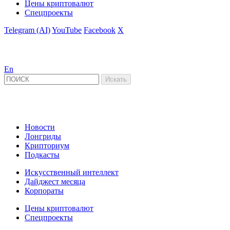
Цены криптовалют
Спецпроекты
Telegram (AI)
YouTube
Facebook
X
En
Новости
Лонгриды
Крипториум
Подкасты
Искусственный интеллект
Дайджест месяца
Корпораты
Цены криптовалют
Спецпроекты