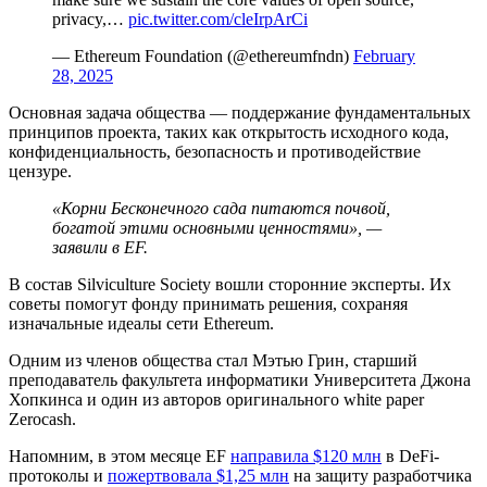
privacy,…
pic.twitter.com/cleIrpArCi
— Ethereum Foundation (@ethereumfndn)
February
28, 2025
Основная задача общества — поддержание фундаментальных
принципов проекта, таких как открытость исходного кода,
конфиденциальность, безопасность и противодействие
цензуре.
«Корни Бесконечного сада питаются почвой,
богатой этими основными ценностями», —
заявили в EF.
В состав Silviculture Society вошли сторонние эксперты. Их
советы помогут фонду принимать решения, сохраняя
изначальные идеалы сети Ethereum.
Одним из членов общества стал Мэтью Грин, старший
преподаватель факультета информатики Университета Джона
Хопкинса и один из авторов оригинального white paper
Zerocash.
Напомним, в этом месяце EF
направила $120 млн
в DeFi-
протоколы и
пожертвовала $1,25 млн
на защиту разработчика