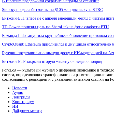
В Ethereum предложили сократить награды за стейкинг
Strategy продала биткоины на $105 млн для выкупа STRC
Биткоин-ETF впервые с апреля завершили месяц с чистым при
TD Cowen понизил цель по SharpLink на фоне слабости ETH
Команда Lido запустила крупнейшее обновление протокола со 
CryptoQuant: Ethereum приблизился к дну цикла относительно 
Бутерин представил анонимную доску с ИИ-модерацией на Azt
Биткоин-ETF закрыли вторую «зеленую» неделю подряд
ForkLog — культовый журнал о цифровой экономике и технолог
систем, определяющих трансформацию и развитие цивилизаци
согласования с редакцией и с указанием активной ссылки на Fo
Новости
Аудио
Лонгриды
Крипториум
ИИ
Дайджест месяца