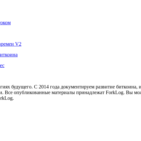
током
времен V2
биткоина
ec
иях будущего. С 2014 года документируем развитие биткоина, 
и.
Все опубликованные материалы принадлежат ForkLog. Вы мож
rkLog.