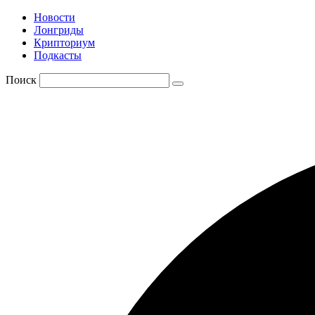
Новости
Лонгриды
Крипториум
Подкасты
Поиск