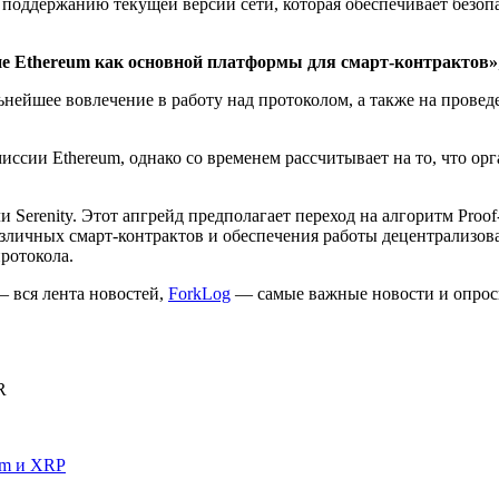
поддержанию текущей версии сети, которая обеспечивает безоп
е Ethereum как основной платформы для смарт-контрактов»
льнейшее вовлечение в работу над протоколом, а также на пров
миссии Ethereum, однако со временем рассчитывает на то, что ор
и Serenity. Этот апгрейд предполагает переход на алгоритм Pro
различных смарт-контрактов и обеспечения работы децентрализ
ротокола.
 вся лента новостей,
ForkLog
— самые важные новости и опрос
R
um и XRP