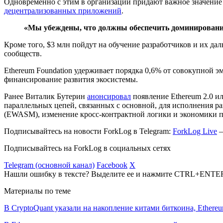
Одновременно с этим в организации придают важное значение 
децентрализованных приложений
.
«Мы убеждены, что должны обеспечить доминировани
Кроме того, $3 млн пойдут на обучение разработчиков и их да
сообществ.
Ethereum Foundation удерживает порядка 0,6% от совокупной э
финансирование развития экосистемы.
Ранее Виталик Бутерин
анонсировал
появление Ethereum 2.0 ил
параллельных цепей, связанных с основной, для исполнения 
(EWASM), изменение кросс-контрактной логики и экономики п
Подписывайтесь на новости ForkLog в Telegram:
ForkLog Live
—
Подписывайтесь на ForkLog в социальных сетях
Telegram (основной канал)
Facebook
X
Нашли ошибку в тексте? Выделите ее и нажмите CTRL+ENTE
Материалы по теме
В CryptoQuant указали на накопление китами биткоина, Ethere