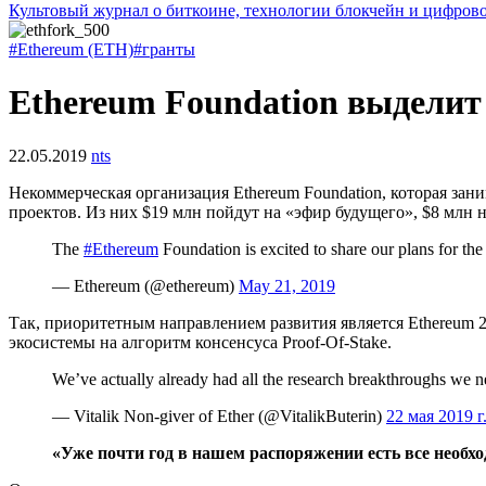
Культовый журнал о биткоине, технологии блокчейн и цифров
#Ethereum (ETH)
#гранты
Ethereum Foundation выделит 
22.05.2019
nts
Некоммерческая организация Ethereum Foundation, которая за
проектов. Из них $19 млн пойдут на «эфир будущего», $8 млн 
The
#Ethereum
Foundation is excited to share our plans for the
— Ethereum (@ethereum)
May 21, 2019
Так, приоритетным направлением развития является Ethereum 2
экосистемы на алгоритм консенсуса Proof-Of-Stake.
We’ve actually already had all the research breakthroughs we ne
— Vitalik Non-giver of Ether (@VitalikButerin)
22 мая 2019 г
«Уже почти год в нашем распоряжении есть все необх