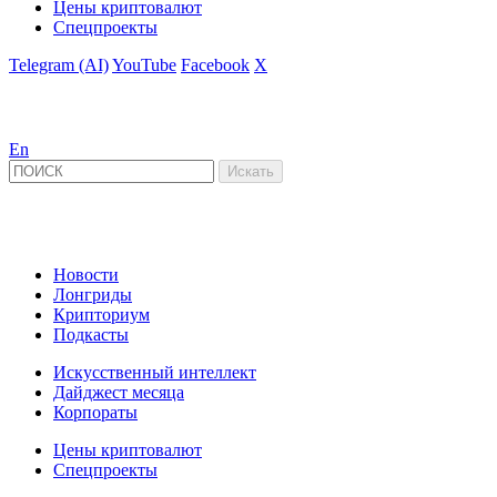
Цены криптовалют
Спецпроекты
Telegram (AI)
YouTube
Facebook
X
En
Новости
Лонгриды
Крипториум
Подкасты
Искусственный интеллект
Дайджест месяца
Корпораты
Цены криптовалют
Спецпроекты